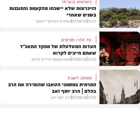
כשהאש בוערת!
הזיכרונות שלא יישכחו מהקעמפ והתובנות
בשנים שאחרי
12:21
07/08/26
המחדש בשיתוף "וימאן"
אל תהיו תמימים
העדות המטלטלת של מפקד התאג"ד
שאתם חייבים לקרוא
וידאו
12:09
07/08/26
מוגש מטעם 'חרדים לחיים'
ממתק לשבת
התרמית במסמכי הטאבו שהותירה את הרב
בהלם | הרב יוסף זאב
דעות
11:55
07/08/26
הרב יוסף זאב
בית המדרש