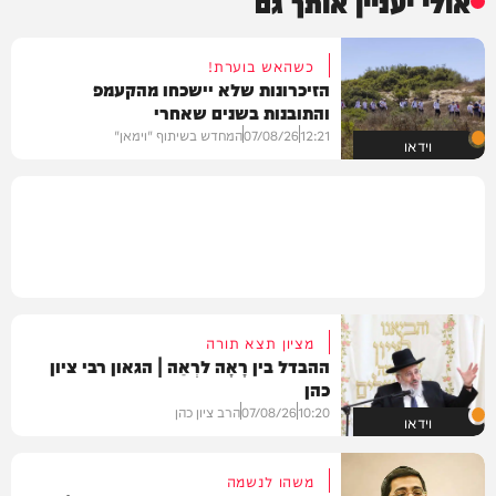
אולי יעניין אותך גם
כשהאש בוערת!
הזיכרונות שלא יישכחו מהקעמפ
והתובנות בשנים שאחרי
12:21
07/08/26
המחדש בשיתוף "וימאן"
וידאו
מציון תצא תורה
ההבדל בין רָאָה לרְאֵה | הגאון רבי ציון
כהן
10:20
07/08/26
הרב ציון כהן
וידאו
משהו לנשמה