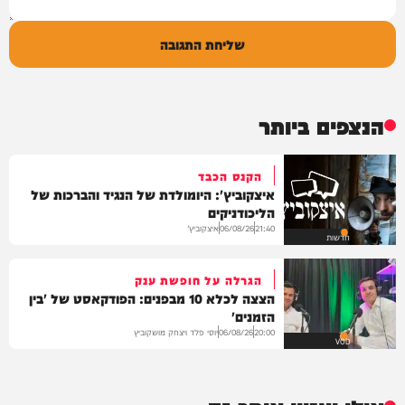
שליחת התגובה
הנצפים ביותר
הקנס הכבד
איצקוביץ': היומולדת של הנגיד והברכות של
הליכודניקים
איצקוביץ'
06/08/26
21:40
חדשות
הגרלה על חופשת ענק
הצצה לכלא 10 מבפנים: הפודקאסט של 'בין
הזמנים'
יוסי פלד ויצחק מושקוביץ
06/08/26
20:00
VOD