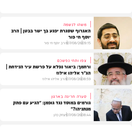
וידאו
משהו לנשמה
האגרוף שסגרת יפגע בך ישר בבטן | הרב
יוסף חי פור
09:15
07/08/26
הרב יוסף חי פור
צפו ותחי נפשכם
ורחמך: ביאור נפלא על פרשת עיר הנידחת |
הג"ר אליהו אילוז
וידאו
08:59
07/08/26
הרב אליהו אילוז
סערה חריגה בארגון
גורמים במוסד נגד גופמן: "הגיע עם פתק
מנתניהו?"
וידאו
08:44
07/08/26
יצחק כהן