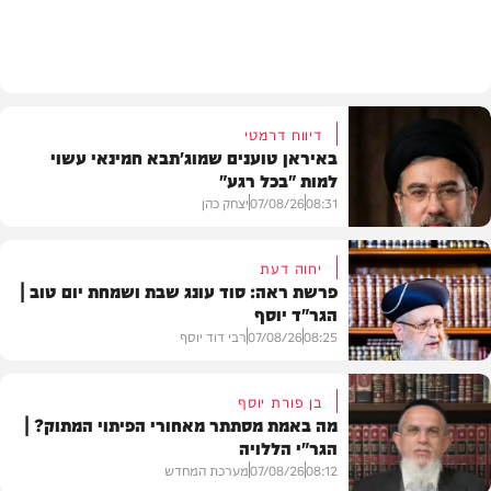
צבא וביטחון
דיווח דרמטי
באיראן טוענים שמוג'תבא חמינאי עשוי
למות "בכל רגע"
08:31
07/08/26
יצחק כהן
יחוה דעת
פרשת ראה: סוד עונג שבת ושמחת יום טוב |
הגר"ד יוסף
חדשות
08:25
07/08/26
רבי דוד יוסף
בן פורת יוסף
מה באמת מסתתר מאחורי הפיתוי המתוק? |
הגר"י הללויה
וידאו
08:12
07/08/26
מערכת המחדש