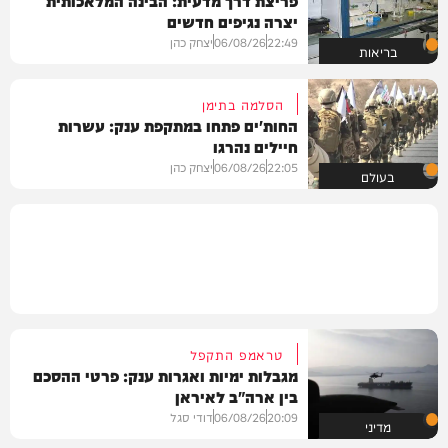
יצרה נגיפים חדשים
22:49
06/08/26
יצחק כהן
בריאות
הסלמה בתימן
החות'ים פתחו במתקפת ענק: עשרות
חיילים נהרגו
22:05
06/08/26
יצחק כהן
בעולם
טראמפ התקפל
מגבלות ימיות ואגרות ענק: פרטי ההסכם
בין ארה"ב לאיראן
20:09
06/08/26
דודי סגל
מדיני