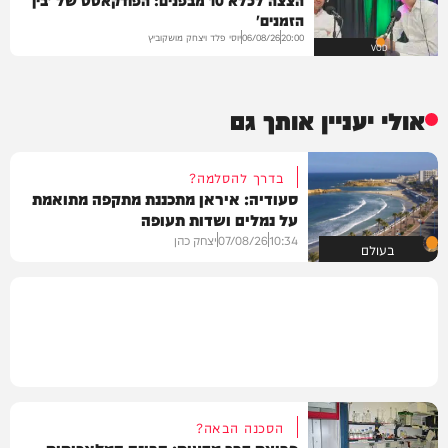
הזמנים'
יוסי פלד ויצחק מושקוביץ
06/08/26
20:00
VOD
אולי יעניין אותך גם
בדרך להסלמה?
סעודיה: איראן מתכננת מתקפה מתואמת
על נמלים ושדות תעופה
10:34
07/08/26
יצחק כהן
בעולם
הסכנה הבאה?
פריצת דרך מדעית: הבינה המלאכותית