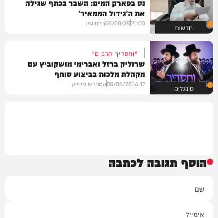
נס בפארק המים: השבר בכתף שגילה
את ה'גידול הממאיר'
21:00
06/08/26
חיים גפן
חדשות
"וחסדיך הרבים"
שרוליק ברזל ואברימי מושקוביץ עם
מקהלת מלכות בביצוע סוחף
14:17
06/08/26
המחדש מיוזיק
סינגלים
הוסף תגובה לכתבה
שם
אימייל