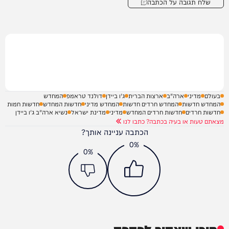
שלח תגובה על הכתבה
בעולם
מדיני
ארה"ב
ארצות הברית
ג'ו ביידן
דולנד טראמפ
המחדש
המחדש חדשות
המחדש חרדים חדשות
המחדש מדיני
חדשות המחדש
חדשות חמות
חדשות חרדים
חדשות חרדים המחדש
מדיני
מדינת ישראל
נשיא ארה"ב ג'ו ביידן
מצאתם טעות או בעיה בכתבה? כתבו לנו
הכתבה עניינה אותך?
0%
0%
תוכן שאסור לפספס