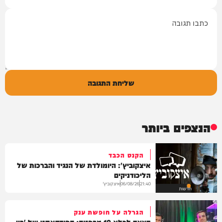
תגובה
שליחת התגובה
הנצפים ביותר
הקנס הכבד
איצקוביץ': היומולדת של הנגיד והברכות של
הליכודניקים
איצקוביץ'
06/08/26
21:40
חדשות
הגרלה על חופשת ענק
הצצה לכלא 10 מבפנים: הפודקאסט של 'בין