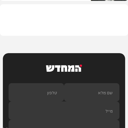
וידאו
המחדש