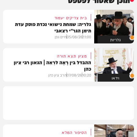
בית צדיקים יעמוד
גלריה: שמחת נישואי נכדת פוסק עדת
תימן הגר"י רצאבי
11:00
05/08/26
חיים גפן
גלריות
מציון תצא תורה
ההבדל בין רָאָה לרְאֵה | הגאון רבי ציון
כהן
10:20
07/08/26
הרב ציון כהן
וידאו
הסיפור המלא