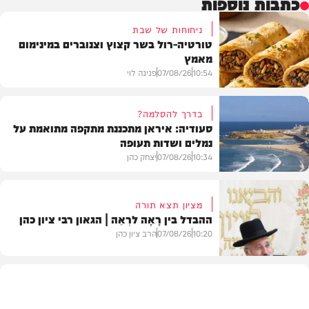
כתבות נוספות
ניחוחות של שבת
טורטיה-רול בשר קצוץ וצנוברים במינימום
מאמץ
10:54
07/08/26
פנינה לוי
בדרך להסלמה?
סעודיה: איראן מתכננת מתקפה מתואמת על
נמלים ושדות תעופה
מתכונים
10:34
07/08/26
יצחק כהן
מציון תצא תורה
ההבדל בין רָאָה לרְאֵה | הגאון רבי ציון כהן
בעולם
10:20
07/08/26
הרב ציון כהן