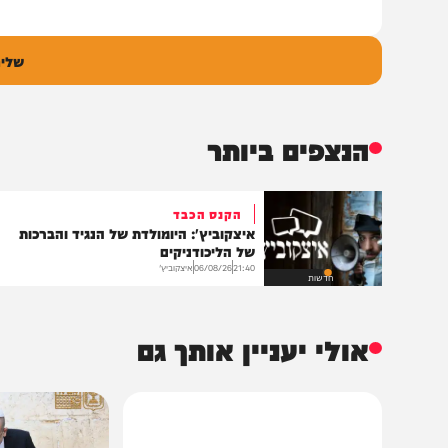
ם
אימיי
גובה
שליחת התגו
הנצפים ביותר
הקנס הכבד
איצקוביץ': היומולדת של הנגיד והברכות
של הליכודניקים