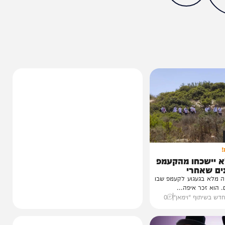
ותך?
100%