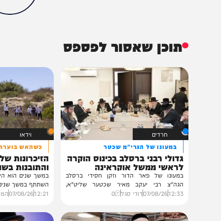
הכתבה עניינה א
0%
תוכן שאסור לפספס
חרדים
וידאו
במעונו של הגרי"מ שכטר
כשהאש בוערת!