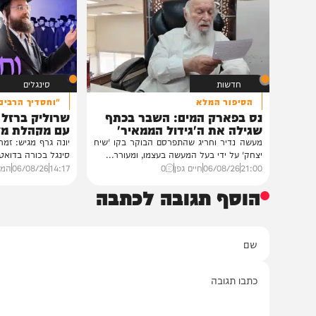
גדולי רבני ברסלב בכינוס הוקרה
הזיכרונות שלא ייש
לראשי ממשל אוקראינה
והתובנות בשנים שא
במעונו של פאר הדור וזקן חסידי ברסלב
במשך שנים הוא היה מלא בג
הגה"צ רבי יעקב מאיר שכטער שליט"א,
השתתף במשך שנים. הוא זכר 
ובהשתתפות...
12:33
07/08/26
דודי סגל
0
12:21
07/08/26
המחדש בשיתו
חדשות
סינגלים
הסיפור המלא
"וחסדיך הרבים"
נס בפארק המים: השבר בכתף
שרוליק ברזל ואברימ
שגילה את ה'גידול הממאיר'
עם מקהלת מלכות בב
מעשה נדיר וחריג שהתפרסם הבוקר בקו 'שיח
יונה גרף מגיש: זמר החתונות
יצחק' על ידי בעל המעשה בעצמו, ומעורר...
סינגל בכורה בדואט מיוחד לצ
21:00
06/08/26
חיים גפן
0
14:17
06/08/26
המחדש מיוזי
הוסף תגובה לכתבה