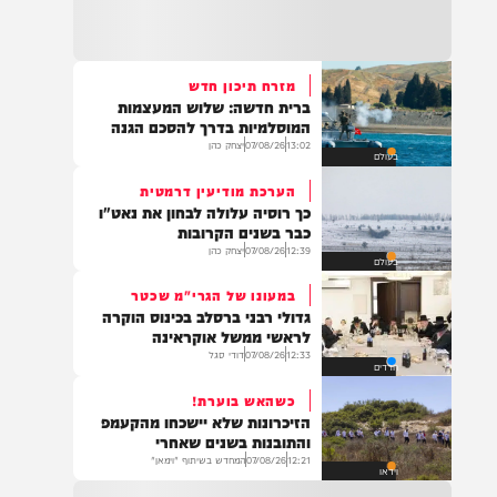
22:32
בהמשך להחייאה שבוצעה בבני ברק: הציבור
מתבקש להתפלל עבור הפעוט צבי בן שיינא
לרפואה שלמה
מזרח תיכון חדש
ברית חדשה: שלוש המעצמות
21:32
המוסלמיות בדרך להסכם הגנה
בין הזמנים: שלושה בחורי ישיבות חולצו
13:02
07/08/26
יצחק כהן
בעולם
מהכינרת לאחר שנסחפו לעומק האגם, בחוף
בלתי מוכרז כשהם על גבי אביזר ציפה.
הערכת מודיעין דרמטית
כך רוסיה עלולה לבחון את נאט"ו
כבר בשנים הקרובות
12:39
07/08/26
יצחק כהן
בעולם
21:31
בני ברק: חובשים ופראמדיקים של ארגון הצלה
במעונו של הגרי"מ שכטר
מבצעים פעולות החייאה על תינוק כבן שנה וחצי
גדולי רבני ברסלב בכינוס הוקרה
לאחר שנחנק משקית.
לראשי ממשל אוקראינה
12:33
07/08/26
דודי סגל
חרדים
כשהאש בוערת!
19:03