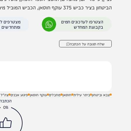
וחמי מג"ב לכדו חשוד בפציעת
פרוש: "נשתמש בשיטו
הגת בכביש 60
ונגרש את היועמ"שית"
ציין, כי מדי יום, מחבלים, תושבי הכפר חוסאן, משליכים אבני
חון בציר כביש 375 עוקף חוסאן, הכביש המוביל מירושלים לאזור ביתר עילית, צור הדסה והסביבה.
הצטרפו לעדכונים חמים
מצטרפים לערוץ
בקבוצת המחדש
ומתחדשים כל הזמן
שלח תגובה על הכתבה
צבא וביטחון
ביתר עילית
חוסאן
מחבלים
עוקף חוסאן
פיגוע אבנים
צה"ל ירה