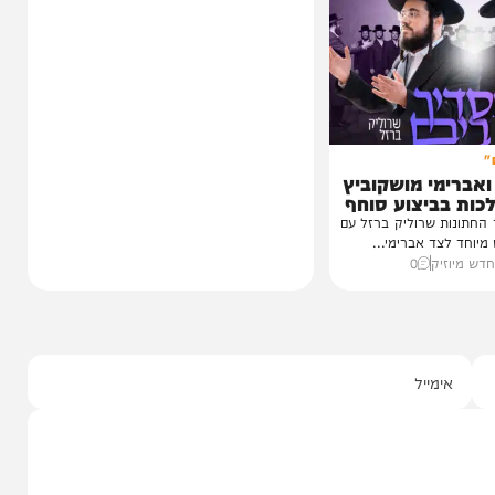
כחו מהקעמפ
חרי
עגוע לקעמפ שבו
איפה...
ף "וימאן"
0
י מושקוביץ
יצוע סוחף
 שרוליק ברזל עם
ד אברימי...
ק
0