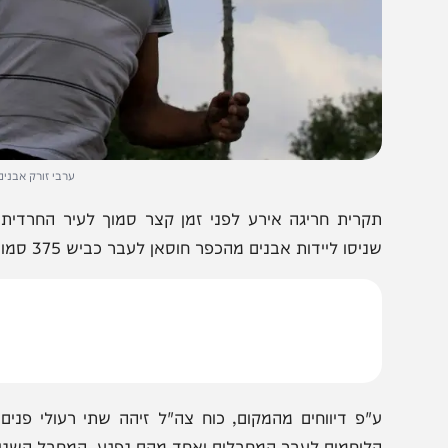
ערבי זורק אבנים. אילוסטרצ
קרית חריגה אירע לפני זמן קצר סמוך לעיר החרדית: כוח 
יסו ליידות אבנים מהכפר חוסאן לעבר כביש 375 סמוך לביתר עילית.