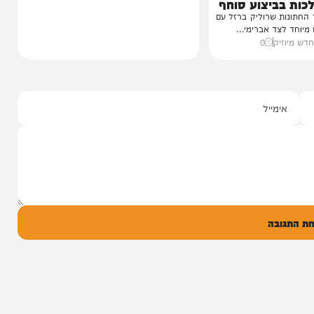
י מושקוביץ
יצוע סוחף
 שרוליק ברזל עם
ד אברימי...
ק
0
ל