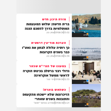
22:32
בהמשך להחייאה שבוצעה בבני ברק: הציבור
מתבקש להתפלל עבור הפעוט צבי בן שיינא
לרפואה שלמה
מזרח תיכון חדש
ברית חדשה: שלוש המעצמות
21:32
המוסלמיות בדרך להסכם הגנה
בין הזמנים: שלושה בחורי ישיבות חולצו
13:02
07/08/26
יצחק כהן
בעולם
מהכינרת לאחר שנסחפו לעומק האגם, בחוף
בלתי מוכרז כשהם על גבי אביזר ציפה.
הערכת מודיעין דרמטית
כך רוסיה עלולה לבחון את נאט"ו
כבר בשנים הקרובות
12:39
07/08/26
יצחק כהן
בעולם
21:31
בני ברק: חובשים ופראמדיקים של ארגון הצלה
במעונו של הגרי"מ שכטר
מבצעים פעולות החייאה על תינוק כבן שנה וחצי
גדולי רבני ברסלב בכינוס הוקרה
לאחר שנחנק משקית.
לראשי ממשל אוקראינה
12:33
07/08/26
דודי סגל
חרדים
כשהאש בוערת!
19:03