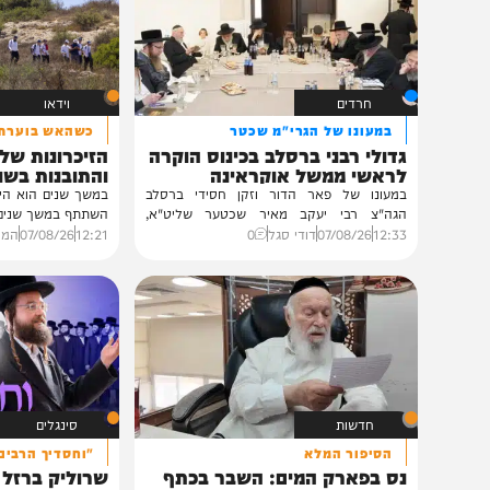
תוכן שאסור לפספס
חרדים
וידאו
במעונו של הגרי"מ שכטר
כשהאש בוערת!
גדולי רבני ברסלב בכינוס הוקרה
הזיכרונות שלא ייש
לראשי ממשל אוקראינה
והתובנות בשנים שא
במעונו של פאר הדור וזקן חסידי ברסלב
במשך שנים הוא היה מלא בג
הגה"צ רבי יעקב מאיר שכטער שליט"א,
השתתף במשך שנים. הוא זכר 
ובהשתתפות...
12:33
07/08/26
דודי סגל
0
12:21
07/08/26
המחדש בשיתו