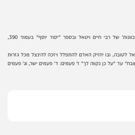
סגולה נפלאה להושענא רבה שנכתבה בספר 'שער הכוונות' של רבי חיים ויטאל ובספר "יסוד יוסף" בעמוד 390,
בה, ובו יחזיק האדם להתפלל ויזכה להינצל מכל גזרות
"על כן נקווה לך" ז' פעמים: ד' פעמים ישר, וג' פעמים