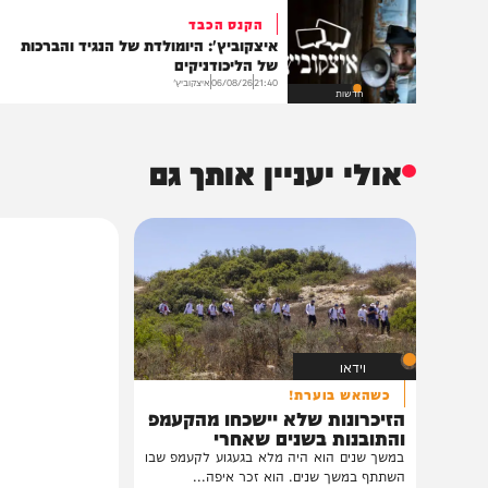
שליחת התגו
הנצפים ביותר
הקנס הכבד
איצקוביץ': היומולדת של הנגיד והברכות
של הליכודניקים
21:40
06/08/26
איצקוביץ'
חדשות
אולי יעניין אותך גם