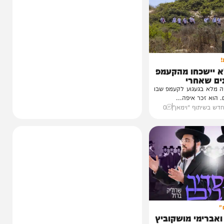
כחו מהקעמפ
חרי
עגוע לקעמפ שבו
איפה...
ף "וימאן"
0