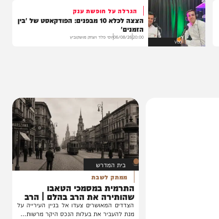
בה
הגרלה על חופשת ענק
הצצה לכלא 10 מבפנים: הפודקאסט של 'בין
הזמנים'
20:00
06/08/26
יוסי פלד ויצחק מושקוביץ
VOD