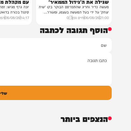
חדשות
סינגלים
הסיפור המלא
"וחסדיך הרבים"
נס בפארק המים: השבר בכתף
שרוליק ברזל ואברימ
שגילה את ה'גידול הממאיר'
עם מקהלת מלכות בב
מעשה נדיר וחריג שהתפרסם הבוקר בקו 'שיח
יונה גרף מגיש: זמר החתונות
יצחק' על ידי בעל המעשה בעצמו, ומעורר...
סינגל בכורה בדואט מיוחד לצ
21:00
06/08/26
חיים גפן
0
14:17
06/08/26
המחדש מיוזי
הוסף תגובה לכתבה
ם
אימיי
גובה