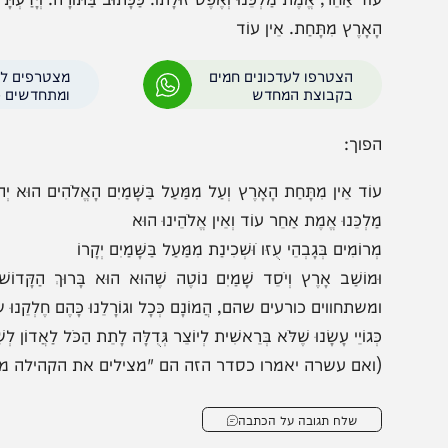
לְקֵנוּ כָּהֶם, וְגוֹרָלֵנוּ כְּכָל-הֲמוֹנָם, שהם כורעים ומשתחווים לפני הבל 
קָּדוֹשׁ בָּרוּךְ הוּא, שֶׁהוּא נוֹטֶה שָׁמַיִם וְיֹסֵד אָרֶץ, וּמוֹשַׁב יְקָרוֹ בַּשָּׁמ
ֹד אַחֵר, אֱמֶת מַלְכֵּנוּ וְאֶפֶס זוּלָתוֹ. כַּכָּתוּב בַּתּוֹרָה: וְיָדַעְתָּ הַיּוֹם וַ
אָרֶץ מִתָּחַת. אֵין עוֹד
הצטרפו לעדכונים חמים
מצטרפים לערוץ
בקבוצת המחדש
ומתחדשים כל הזמן
פוך:
ֹד אֵין מִתָּחַת הָאָרֶץ וְעַל מִמַּעַל בַּשָּׁמַיִם הָאֱלֹהִים הוּא יְהֹוָה כִּי לְבָבֶ
לְכֵּנוּ אֱמֶת אַחֵר עוֹד וְאֵין אֱלֹהֵינוּ הוּא
רוֹמִים בְּגָבְהֵי עֻזּו ֹוּשְׁכִינַת מִמַּעַל בַּשָּׁמַיִם יְקָרוֹ
מוֹשַׁב אָרֶץ וְיֹסֵד שָׁמַיִם נוֹטֶה שֶׁהוּא הוּא בָּרוּךְ הַקָּדוֹשׁ הַמְּלָ
שתחווים כורעים שהם, הֲמוֹנָם כְּכָל וגוֹרָלֵנוּ כָּהֶם חֶלְקֵנוּ שָׂם שֶׁלֹּא ה
ּגוֹיֵי עָשָׂנוּ שֶׁלֹּא בְּרֵאשִׁית לְיוֹצֵר גְּדֻלָּה לָתֵת הַכֹּל לַאֲדוֹן לְשַׁבֵּח עָלֵ