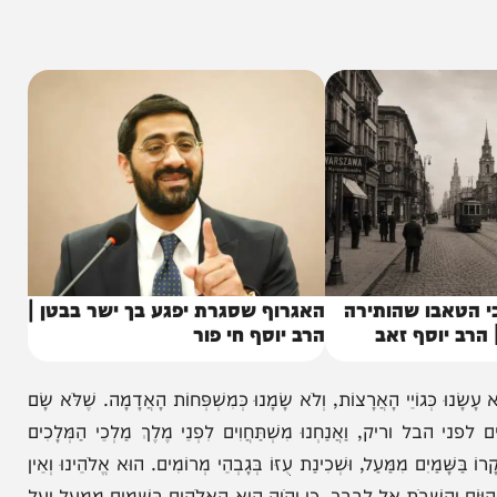
ו שהותירה
האגרוף שסגרת יפגע בך ישר בבטן |
וסף זאב
הרב יוסף חי פור
ּ כְּגוֹיֵי הָאֲרָצוֹת, וְלֹא שָׂמָנוּ כְּמִשְׁפְּחוֹת הָאֲדָמָה. שֶׁלֹּא שָׂם