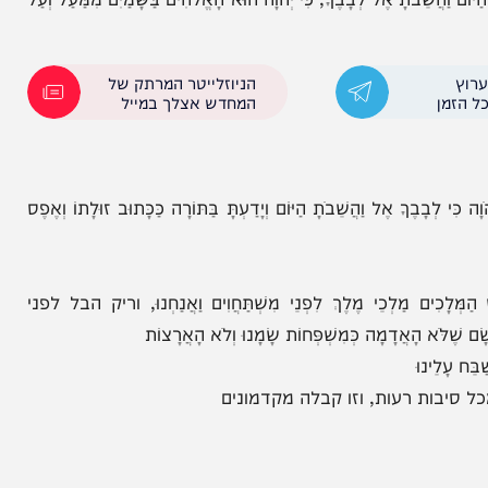
וריק, וַאֲנַחְנוּ מִשְׁתַּחֲוִים לִפְנֵי מֶלֶךְ מַלְכֵי הַמְּלָכִים
ַיִם מִמַּעַל, וּשְׁכִינַת עֻזּוֹ בְּגָבְהֵי מְרוֹמִים. הוּא אֱלֹהֵינוּ וְאֵין
הֲשֵׁבֹתָ אֶל לְבָבֶךָ, כִּי יְהֹוָה הוּא הָאֱלֹהִים בַּשָּׁמַיִם מִמַּעַל וְעַל
הניוזלייטר המרתק של
המחדש אצלך במייל
ךָ אֶל וַהֲשֵׁבֹתָ הַיּוֹם וְיָדַעְתָּ בַּתּוֹרָה כַּכָּתוּב זוּלָתוֹ וְאֶפֶס
כִים מַלְכֵי מֶלֶךְ לִפְנֵי מִשְׁתַּחֲוִים וַאֲנַחְנוּ, וריק הבל לפני
ָאֲדָמָה כְּמִשְׁפְּחוֹת שָׂמָנוּ וְלֹא הָאֲרָצוֹת
ינוּ