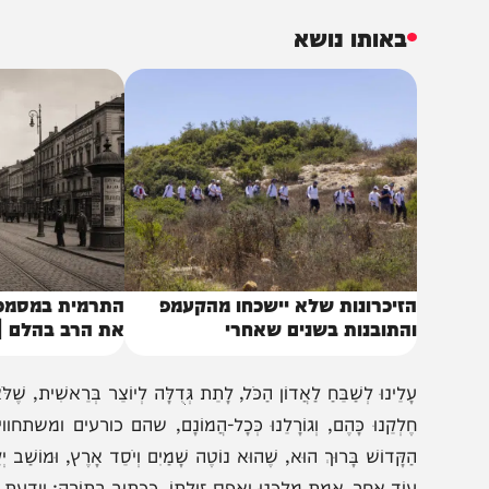
שר:
באותו נושא
זיכרונות שלא יישכחו מהקעמפ
התרמית במסמכי הטאב
התובנות בשנים שאחרי
את הרב בהלם | הרב י
לֵינוּ לְשַׁבֵּחַ לַאֲדוֹן הַכֹּל, לָתֵת גְּדֻלָּה לְיוֹצֵר בְּרֵאשִׁית, שֶׁלֹּא עָשָׂנו