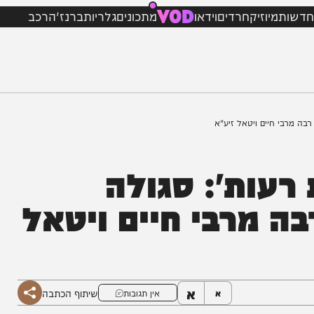
VOD
מיוזיק
חרדים
וידאו
מתכונים
גלריות
ברנז'ה
רכב
חיים ויטאל זיע"א
עות': סגולה
מרבי חיים ויטאל
א
שיתוף הכתבה
א
אין תגובות