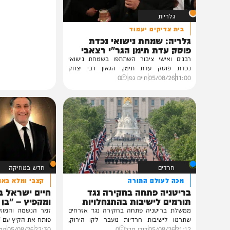
גלריות
בית צדיקים יעמוד
גלריה: שמחת נישואי נכדת
פוסק עדת תימן הגר"י רצאבי
רבנים ואישי ציבור השתתפו בשמחת נישואי
נכדת פוסק עדת תימן, הגאון רבי יצחק
רצאבי,...
11:00
05/08/26
חיים גפן
0