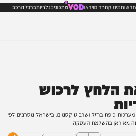
VOD
מיוזיק
חרדים
וידאו
מתכונים
גלריות
ברנז'ה
רכב
 הלחץ לרכוש
ת
 כיפת ברזל ושרביט קסמים. בישראל מסרבים לפי
יראן בהשלמת העסקה