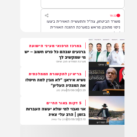
הדסה עין כרם, במצב בינוני.
18:22
משרד הביטחון, צה"ל והתעשייה האווירית ביצעו
ניסוי מתוכנן מראש במערכת ההגנה האווירית
'חץ'.
במרכז הרפואי מעיני הישועה
ברגעים שבהם כל פרט חשוב – יש
16:07
מי שמקשיב לך
דובר צה"ל: בתגובה להפרה בוטה של ארגון
מערכת המחדש תוכן שיווקי
תוכן שיווקי
הטרור חיזבאללה, צה"ל החל בתקיפות
ממוקדות במרחב דרום לבנון.
בריאיון לתקשורת הממלכתית
נשיא איראן: "לא מבין למה חיסלו
את המנהיג העליון"
23:29
05/08/26
יצחק כהן
14:22
בעולם
גופה נפלטה לחוף הים סמוך לזכרון יעקב. כוחות
5 דקות באור החיים
משטרה שהוזעקו למקום סגרו את הזירה והחלו
אוי ואבוי למי שלא יעשה העברות
בפעולות לזיהוי הגופה ובבדיקת נסיבות האירוע.
בזמן | הרב עלי צאיג
בשלב זה זהות הנפטר ונסיבות המוות אינן
23:10
05/08/26
הרב עלי צאיג
ידועות
בית המדרש