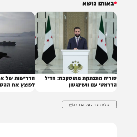
מרות החשש האמירתי ממתקפה איראנית ומתוכנית הגרעין שלה, ב
יפלומטיים אלא גם יחסי מסחר מלאים, ובמערב – בישראל, בא
עולמי העיקרי של עקיפת הסנקציות הבינלאומיות על איראן.
באותו נושא
וריה מתנתקת ממוסקבה: הדיל
הדרישות של איראן ש
דרמטי עם וושינגטון
לפוצץ את ההסכם המ