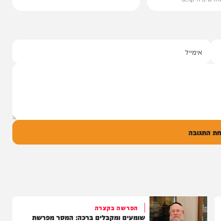
 חדש
ך העולם"
ית, חיים ישראל,
 העולם"...
יק
0
ל