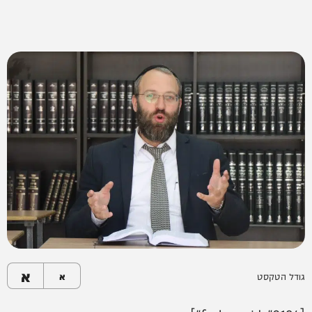
א
גודל הטקסט
א