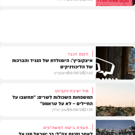
בארץ
הקנס הכבד
איצקוביץ': היומולדת של הנגיד והברכות
של הליכודניקים
21:40
06/08/26
איצקוביץ'
מול ישיבת הקבינט
המשפחות השכולות לשרים: "תחשבו על
החיילים – לא על טראמפ"
חדשות
21:36
06/08/26
יענקי גולדן
תעודת ביטוח למשת"פים
לאחר נסיגת צה"ל: כך ישראל תגן על