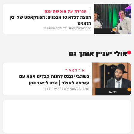
הגרלה על חופשת ענק
הצצה לכלא 10 מבפנים: הפודקאסט של 'בין
הזמנים'
יוסי פלד ויצחק מושקוביץ
06/08/26
20:00
VOD
אולי יעניין אותך גם
אור המאיר
כשהביי נכנס לחנות הבדים ויצא עם
עטיפה לאולר | הרב ליאור כהן
14:10
06/08/26
רבי ליאור כהן
וידאו