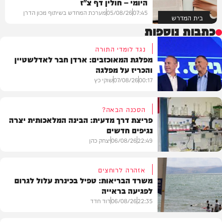
היומי – חולין דף צ"ז
07:45
05/08/26
מערכת המחדש בשיתוף מכון הדרן
בית המדרש
כתבות נוספות
נגד לומדי התורה
מפלגת המאוכזבים: ארדן חבר לאדלשטיין
והכריז על מפלגה
00:17
07/08/26
שוקי כץ
הסכנה הבאה?
פריצת דרך מדעית: הבינה המלאכותית יצרה
נגיפים חדשים
פוליטי
22:49
06/08/26
יצחק כהן
אזהרה לרוחצים
משרד הבריאות: טפיל בכינרת עלול לגרום
לפגיעה בראייה
בריאות
22:35
06/08/26
דוד חדד