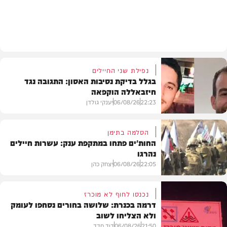
בארץ
נפילת שני החיילים
בגלל בדיקת נסיבות האסון: התגובה נגד
חיזבאללה הוקפאה
22:23
06/08/26
יענקי גולדן
הסלמה בתימן
החות'ים פתחו במתקפת ענק: עשרות חיילים
נהרגו
צבא וביטחון
22:05
06/08/26
יצחק כהן
נכנסו לחוף לא מוכרז
דרמה בכנרת: שלושה בחורים נסחפו לעומק
ולא הצליחו לשוב
בעולם
21:50
06/08/26
דוד חדד