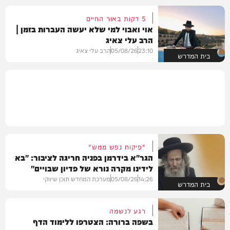
5 דקות באור החיים
אוי ואבוי למי שלא יעשה העברות בזמן |
הרב עלי צאיג
23:10
05/08/26
הרב עלי צאיג
בית המדרש
"פיקוח נפש ממש"
הגר"א בידרמן בפניה חריגה לציבור: "בא
לידינו מקרה נורא של פדיון שבויים"
14:26
05/08/26
מערכת המחדש תוכן שיווקי
בית המדרש
רגע לנשמה
בשפה ברורה: הצטרפו ללימוד הדף