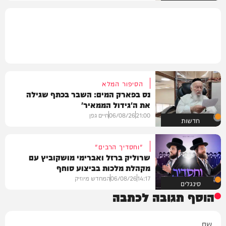
הסיפור המלא
נס בפארק המים: השבר בכתף שגילה
את ה'גידול הממאיר'
21:00
06/08/26
חיים גפן
חדשות
"וחסדיך הרבים"
שרוליק ברזל ואברימי מושקוביץ עם
מקהלת מלכות בביצוע סוחף
14:17
06/08/26
המחדש מיוזיק
סינגלים
הוסף תגובה לכתבה
שם