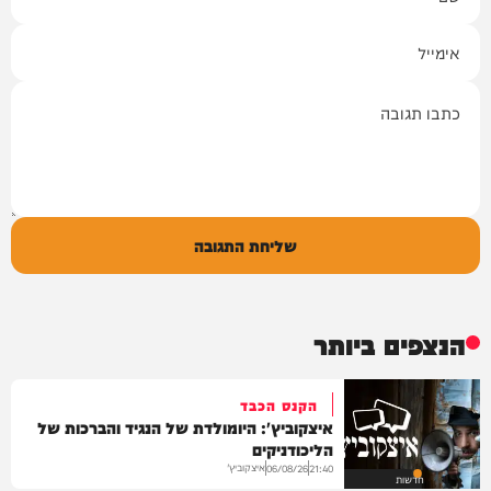
אימייל
תגובה
שליחת התגובה
הנצפים ביותר
הקנס הכבד
איצקוביץ': היומולדת של הנגיד והברכות של
הליכודניקים
איצקוביץ'
06/08/26
21:40
חדשות