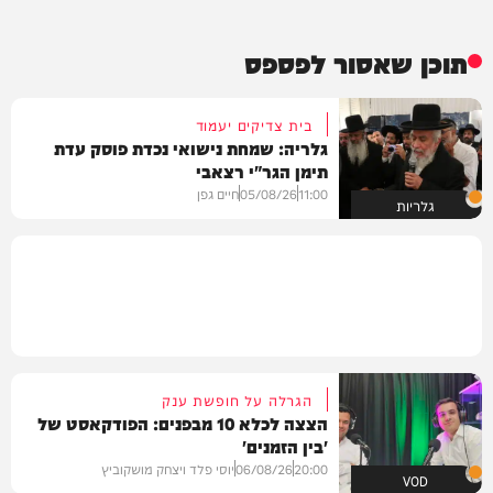
תוכן שאסור לפספס
בית צדיקים יעמוד
גלריה: שמחת נישואי נכדת פוסק עדת
תימן הגר"י רצאבי
11:00
05/08/26
חיים גפן
גלריות
הגרלה על חופשת ענק
הצצה לכלא 10 מבפנים: הפודקאסט של
'בין הזמנים'
20:00
06/08/26
יוסי פלד ויצחק מושקוביץ
VOD