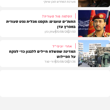
מערכת המחדש תוכן שיווקי
הסלמה מול סעודיה?
החות'ים טוענים: תקפנו מכלית נפט סעודית
במפרץ עדן
תוכן שיווקי
21:50
05/08/26
יצחק כהן
אחרי יוניפי"ל
המדינה שתשלח חיילים ללבנון כדי לפקח
על הפיילוט
צבא וביטחון
21:36
05/08/26
דודי סגל
מדיני