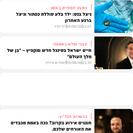
כמעט הסתיים באסון
ניצל בנס: ילד בלע סוללת כפתור וניצל
ברגע האחרון
חדשות הרכב
22:43
05/08/26
דוד חדד
קצבי ומלא באמונה
חיים ישראל בסינגל חדש ומקפיץ – "בן של
מלך העולם"
בריאות
22:30
05/08/26
המחדש מיוזיק
חדש במוזיקה
בכשרות הבד"ץ:
חוגגים אירוע בקרוב? ככה באמת מכבדים
את האורחים שלכם.