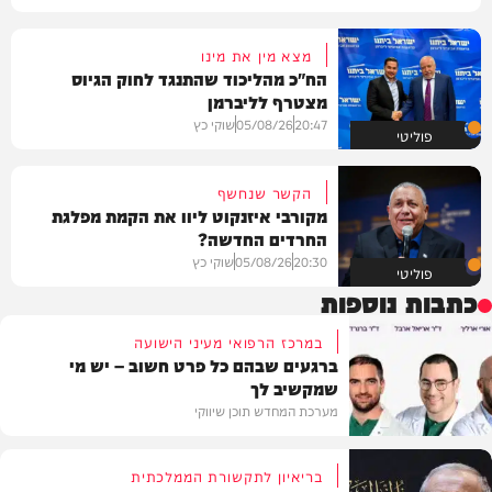
מצא מין את מינו
הח"כ מהליכוד שהתנגד לחוק הגיוס
מצטרף לליברמן
20:47
05/08/26
שוקי כץ
פוליטי
הקשר שנחשף
מקורבי איזנקוט ליוו את הקמת מפלגת
החרדים החדשה?
20:30
05/08/26
שוקי כץ
פוליטי
כתבות נוספות
במרכז הרפואי מעיני הישועה
ברגעים שבהם כל פרט חשוב – יש מי
שמקשיב לך
מערכת המחדש תוכן שיווקי
בריאיון לתקשורת הממלכתית