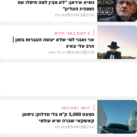
נשיא איראן: "לא מבין למה חיסלו את
המנהיג העליון"
תוכן שיווקי
23:29
05/08/26
יצחק כהן
5 דקות באור החיים
אוי ואבוי למי שלא יעשה העברות בזמן |
הרב עלי צאיג
בעולם
23:10
05/08/26
הרב עלי צאיג
בית המדרש
הישג יוצא דופן
כמעט 2,000 ק"מ בלי תדלוק: ניסאן
קאשקאי שברה שיא עולמי
22:44
05/08/26
יצחק כהן