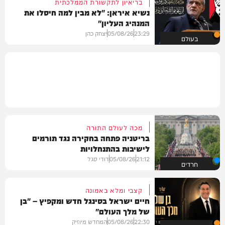
בריאיון לתקשורת הממלכתית
נשיא איראן: "לא מבין למה חיסלו את
המנהיג העליון"
23:29
05/08/26
יצחק כהן
בעולם
מכה לעולם התורה
בריטניה פתחה בחקירה נגד תורמים
לישיבות בהתנחלויות
21:12
05/08/26
דודי סגל
חרדים
קצבי ומלא באמונה
חיים ישראל בסינגל חדש ומקפיץ – "בן
של מלך העולם"
22:30
05/08/26
המחדש מיוזיק