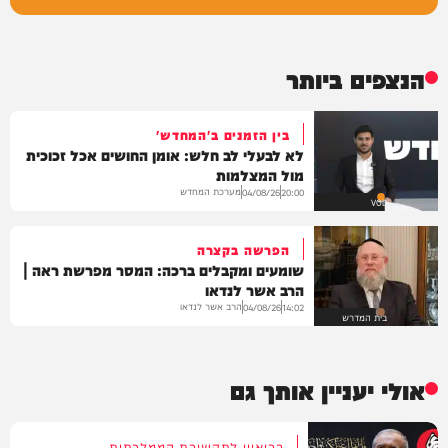
הנצפים ביותר
בין הזמנים ב'המחדש'
לא לבעלי לב חלש: אומן החושים אכל זכוכית
מול המצלמות
מערכת המחדש
04/08/26
20:00
VOD
הפרשה בקצרה
שומעים ומקבלים ברכה: המסר מפרשת ראה |
הרב אשר לנדאו
הרב אשר לנדאו
04/08/26
14:02
בית המדרש
אולי יעניין אותך גם
בריאיון לתקשורת הממלכתית