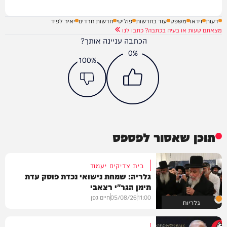
דעות
וידאו
משפט
עוד בחדשות
פוליטי
חדשות חרדים
יאיר לפיד
מצאתם טעות או בעיה בכתבה? כתבו לנו
הכתבה עניינה אותך?
0%
100%
תוכן שאסור לפספס
בית צדיקים יעמוד
גלריה: שמחת נישואי נכדת פוסק עדת
תימן הגר"י רצאבי
11:00
05/08/26
חיים גפן
גלריות