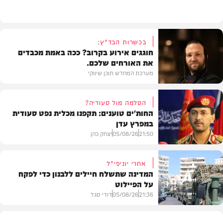
חדש במוזיקה
בכשרות הבד"ץ:
חוגגים אירוע בקרוב? ככה באמת מכבדים
את האורחים שלכם.
מערכת המחדש תוכן שיווקי
הסלמה מול סעודיה?
החות'ים טוענים: תקפנו מכלית נפט סעודית
במפרץ עדן
תוכן שיווקי
21:50
05/08/26
יצחק כהן
אחרי יוניפי"ל
המדינה שתשלח חיילים ללבנון כדי לפקח
על הפיילוט
צבא וביטחון
21:36
05/08/26
דודי סגל