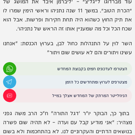
עוד מברדוגו ל׳גל״צ׳ – ״ליברמן איבד את המושג של
׳הכרת הטוב׳. במשך 11 שנה נתניהו וראשי הימין שמרו לו
את תיק החוץ כשהוא היה תחת חקירות ופרשות. אבל הוא
שכח הכל וכל מה שמעניין אותו זה הראש של נתניהו״.
השר לוין על התנהלות כחול לבן, בערוץ הכנסת: "אנחנו
עשינו ויתורים והם לא עושים שום ויתור"
הצטרפו לעדכונים חמים בקבוצת המחדש
מצטרפים לערוץ ומתחדשים כל הזמן
הניוזלייטר המרתק של המחדש אצלך במייל
‏ ‏בתוך כך, הבוקר יו"ר 'דגל התורה" ח"כ הרב משה גפני
מצהיר: "אני מודיע קבל עם ועדה – לא תהיה שום פשרה
בנושאים הדתיים והעקרוניים לנו. לא בהתחכמות ולא בשום