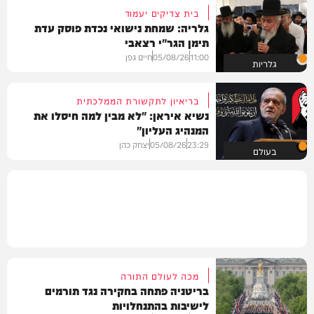
בית צדיקים יעמוד
גלריה: שמחת נישואי נכדת פוסק עדת
תימן הגר"י רצאבי
11:00
05/08/26
חיים גפן
גלריות
בריאיון לתקשורת הממלכתית
נשיא איראן: "לא מבין למה חיסלו את
המנהיג העליון"
23:29
05/08/26
יצחק כהן
בעולם
מכה לעולם התורה
בריטניה פתחה בחקירה נגד תורמים
לישיבות בהתנחלויות