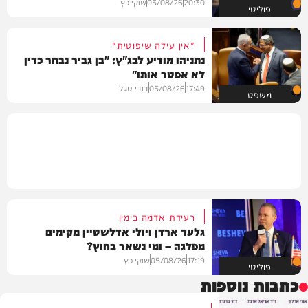
20:30
05/08/26
שוקי כץ
פוליטי
"אין עילה שיפוטית"
נתניהו מודיע לבג"ץ: "בן גביר נבחר כדין
לא אפטר אותו"
17:49
05/08/26
דודי סגל
משפט
רעידת אדמה בימין
גלעד ארדן ויולי אדלשטיין מקימים
מפלגה – ומי נשאר בחוץ?
17:19
05/08/26
שוקי כץ
פוליטי
כתבות נוספות