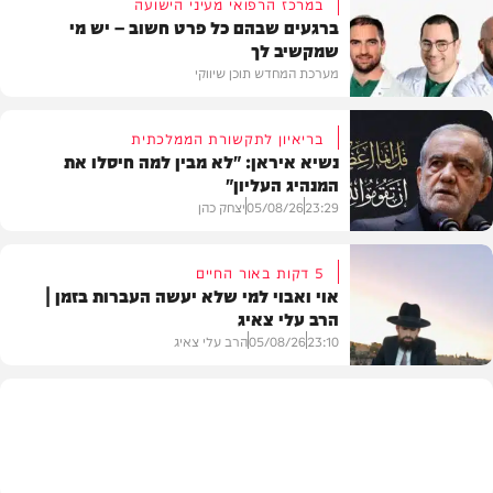
במרכז הרפואי מעיני הישועה
ברגעים שבהם כל פרט חשוב – יש מי
שמקשיב לך
מערכת המחדש תוכן שיווקי
בריאיון לתקשורת הממלכתית
נשיא איראן: "לא מבין למה חיסלו את
המנהיג העליון"
תוכן שיווקי
23:29
05/08/26
יצחק כהן
5 דקות באור החיים
אוי ואבוי למי שלא יעשה העברות בזמן |
הרב עלי צאיג
בעולם
23:10
05/08/26
הרב עלי צאיג
בית המדרש