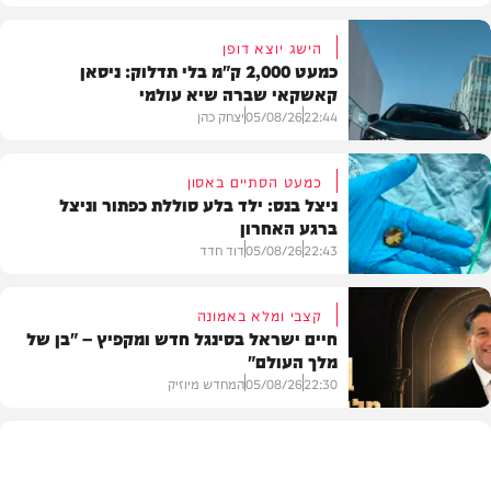
הישג יוצא דופן
כמעט 2,000 ק"מ בלי תדלוק: ניסאן
קאשקאי שברה שיא עולמי
22:44
05/08/26
יצחק כהן
כמעט הסתיים באסון
ניצל בנס: ילד בלע סוללת כפתור וניצל
ברגע האחרון
חדשות הרכב
22:43
05/08/26
דוד חדד
קצבי ומלא באמונה
חיים ישראל בסינגל חדש ומקפיץ – "בן של
מלך העולם"
בריאות
22:30
05/08/26
המחדש מיוזיק