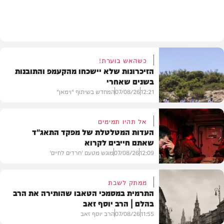
חרדים
כשהאש בוערת!
הזיכרונות שלא יישכחו מהקעמפ והתובנות
בשנים שאחרי
12:21
07/08/26
המחדש בשיתוף "וימאן"
אל תהיו תמימים
העדות המטלטלת של מפקד התאג"ד
שאתם חייבים לקרוא
וידאו
12:09
07/08/26
מוגש מטעם 'חרדים לחיים'
ממתק לשבת
התרמית במסמכי הטאבו שהותירה את הרב
בהלם | הרב יוסף זאב
דעות
11:55
07/08/26
הרב יוסף זאב