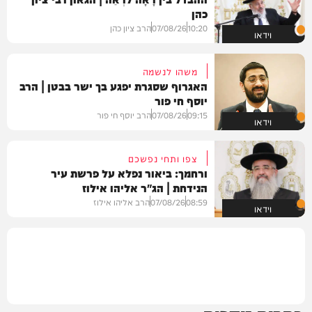
כהן
10:20
07/08/26
הרב ציון כהן
וידאו
משהו לנשמה
האגרוף שסגרת יפגע בך ישר בבטן | הרב
יוסף חי פור
09:15
07/08/26
הרב יוסף חי פור
וידאו
צפו ותחי נפשכם
ורחמך: ביאור נפלא על פרשת עיר
הנידחת | הג"ר אליהו אילוז
08:59
07/08/26
הרב אליהו אילוז
וידאו