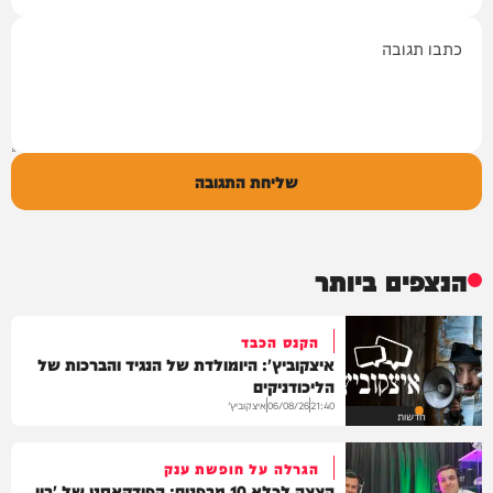
תגובה
שליחת התגובה
הנצפים ביותר
הקנס הכבד
איצקוביץ': היומולדת של הנגיד והברכות של
הליכודניקים
איצקוביץ'
06/08/26
21:40
חדשות
הגרלה על חופשת ענק
הצצה לכלא 10 מבפנים: הפודקאסט של 'בין