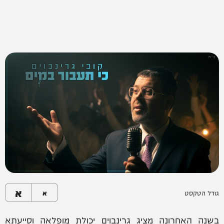
א
גודל הטקסט
א
בשנה האחרונה מציג גרינבוים יכולת מופלאה וסייעתא