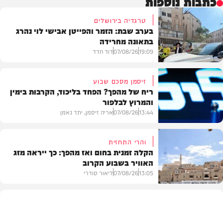
כתבות נוספות
טרגדיה בירושלים
בערב שבת: הזמר והפייטן אבישי לוי נהרג
בתאונה מחרידה
19:09
07/08/26
דוד חדד
זיסמן מסכם שבוע
ריח של מהפך? הפחד בליכוד, הקרבות בימין
והמרוץ לבלפור
בארץ
13:44
07/08/26
אריה זיסמן, יתד נאמן
והרי התחזית
הקלה זמנית בחום ואז מהפך: כך ייראה מזג
האוויר בשבוע הקרוב
פוליטי
13:05
07/08/26
ליאור סודרי
מזג האוויר