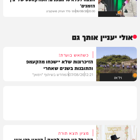
הזמנים'
יוסי פלד ויצחק מושקוביץ
06/08/26
20:00
VOD
אולי יעניין אותך גם
כשהאש בוערת!
הזיכרונות שלא יישכחו מהקעמפ
והתובנות בשנים שאחרי
12:21
07/08/26
המחדש בשיתוף "וימאן"
וידאו
מציון תצא תורה
ההבדל בין רָאָה לרְאֵה | הגאון רבי ציון