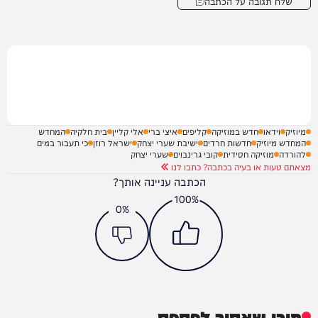
שלח תגובה על הכתבה
מיוזיק
וידאו
חדש במוזיקה
קליפים
איצי ברי
אלי קליין
בית חלקיה
המחדש
המחדש מיוזיק
חדשות חרדים
ישיבת שערי יצחק
ישראל רוזן
כי תעבור במים
להורדה
מוזיקה חסידית
קובי גרינבוים
שערי יצחק
מצאתם טעות או בעיה בכתבה? כתבו לנו
הכתבה עניינה אותך?
100%
0%
תוכן שאסור לפספס