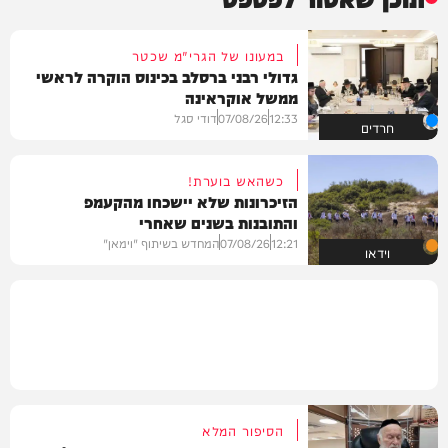
במעונו של הגרי"מ שכטר
גדולי רבני ברסלב בכינוס הוקרה לראשי
ממשל אוקראינה
12:33
07/08/26
דודי סגל
חרדים
כשהאש בוערת!
הזיכרונות שלא יישכחו מהקעמפ
והתובנות בשנים שאחרי
12:21
07/08/26
המחדש בשיתוף "וימאן"
וידאו
הסיפור המלא