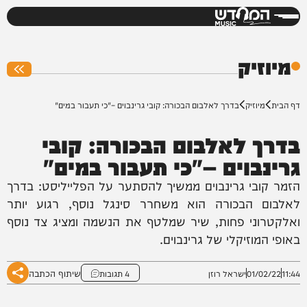
המחדש
0%
מיוזיק
דף הבית
מיוזיק
בדרך לאלבום הבכורה: קובי גרינבוים –"כי תעבור במים"
בדרך לאלבום הבכורה: קובי
גרינבוים –"כי תעבור במים"
הזמר קובי גרינבוים ממשיך להסתער על הפלייליסט: בדרך
לאלבום הבכורה הוא משחרר סינגל נוסף, רגוע יותר
ואלקטרוני פחות, שיר שמלטף את הנשמה ומציג צד נוסף
באופי המוזיקלי של גרינבוים.
שיתוף הכתבה
11:44
01/02/22
ישראל רוזן
4 תגובות