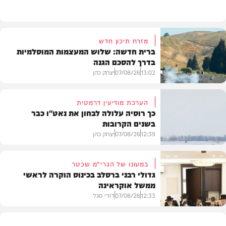
מזרח תיכון חדש
ברית חדשה: שלוש המעצמות המוסלמיות
בדרך להסכם הגנה
13:02
07/08/26
יצחק כהן
הערכת מודיעין דרמטית
כך רוסיה עלולה לבחון את נאט"ו כבר
בשנים הקרובות
בעולם
12:39
07/08/26
יצחק כהן
במעונו של הגרי"מ שכטר
גדולי רבני ברסלב בכינוס הוקרה לראשי
ממשל אוקראינה
בעולם
12:33
07/08/26
דודי סגל