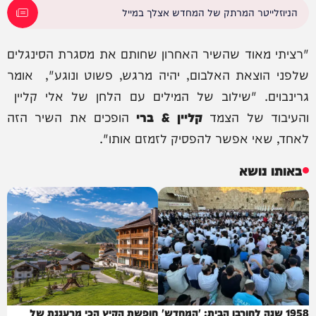
הניוזלייטר המרתק של המחדש אצלך במייל
"רציתי מאוד שהשיר האחרון שחותם את מסגרת הסינגלים
שלפני הוצאת האלבום, יהיה מרגש, פשוט ונוגע", אומר
גרינבוים. "שילוב של המילים עם הלחן של אלי קליין
והעיבוד של הצמד
קליין & ברי
הופכים את השיר הזה
לאחד, שאי אפשר להפסיק לזמזם אותו".
באותו נושא
1958 שנה לחורבן הבית: 'המחדש'
חופשת הקיץ הכי מרעננת של