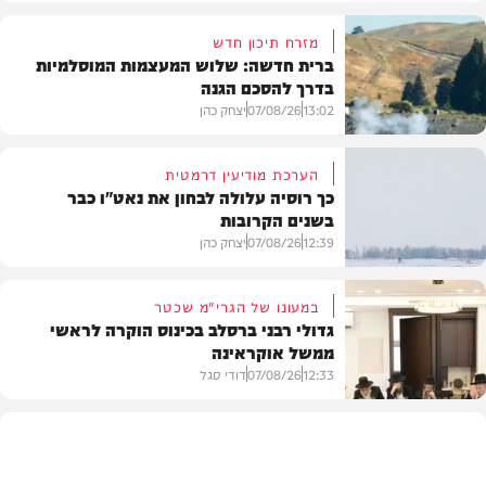
מזרח תיכון חדש
ברית חדשה: שלוש המעצמות המוסלמיות
בדרך להסכם הגנה
13:02
07/08/26
יצחק כהן
הערכת מודיעין דרמטית
כך רוסיה עלולה לבחון את נאט"ו כבר
בשנים הקרובות
בעולם
12:39
07/08/26
יצחק כהן
במעונו של הגרי"מ שכטר
גדולי רבני ברסלב בכינוס הוקרה לראשי
ממשל אוקראינה
בעולם
12:33
07/08/26
דודי סגל
חרדים