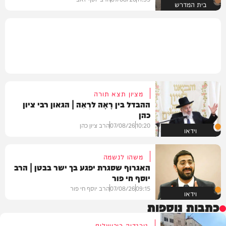
בית המדרש
מציון תצא תורה
ההבדל בין רָאָה לרְאֵה | הגאון רבי ציון
כהן
10:20
07/08/26
הרב ציון כהן
וידאו
משהו לנשמה
האגרוף שסגרת יפגע בך ישר בבטן | הרב
יוסף חי פור
09:15
07/08/26
הרב יוסף חי פור
וידאו
כתבות נוספות
טרגדיה בירושלים