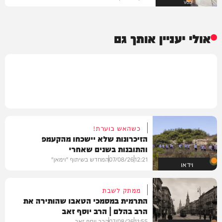
VOD
אולי יעניין אותך גם
כשהאש בוערת!
הזיכרונות שלא יישכחו מהקעמפ
והתובנות בשנים שאחרי
12:21
07/08/26
המחדש בשיתוף "וימאן"
וידאו
ממתק לשבת
התרמית במסמכי הטאבו שהותירה את
הרב בהלם | הרב יוסף זאב
11:55
07/08/26
הרב יוסף זאב