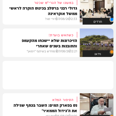
במעונו של הגרי"מ שכטר
גדולי רבני ברסלב בכינוס הוקרה לראשי
ממשל אוקראינה
12:33
07/08/26
דודי סגל
חרדים
כשהאש בוערת!
הזיכרונות שלא יישכחו מהקעמפ
והתובנות בשנים שאחרי
12:21
07/08/26
המחדש בשיתוף "וימאן"
וידאו
הסיפור המלא
נס בפארק המים: השבר בכתף שגילה
את ה'גידול הממאיר'
21:00
06/08/26
חיים גפן