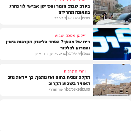
בערב שבת: הזמר והפייטן אבישי לוי נהרג
בתאונה מחרידה
19:09
07/08/26
דוד חדד
זיסמן מסכם שבוע
ריח של מהפך? הפחד בליכוד, הקרבות בימין
והמרוץ לבלפור
בארץ
13:44
07/08/26
אריה זיסמן, יתד נאמן
והרי התחזית
הקלה זמנית בחום ואז מהפך: כך ייראה מזג
האוויר בשבוע הקרוב
פוליטי
13:05
07/08/26
ליאור סודרי
מזג האוויר