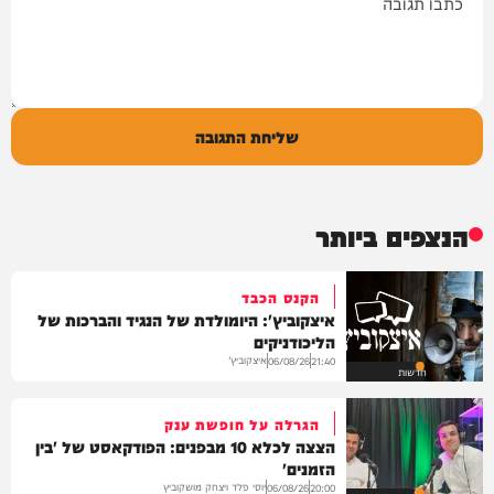
שליחת התגובה
הנצפים ביותר
הקנס הכבד
איצקוביץ': היומולדת של הנגיד והברכות של
הליכודניקים
איצקוביץ'
06/08/26
21:40
חדשות
הגרלה על חופשת ענק
הצצה לכלא 10 מבפנים: הפודקאסט של 'בין
הזמנים'
יוסי פלד ויצחק מושקוביץ
06/08/26
20:00