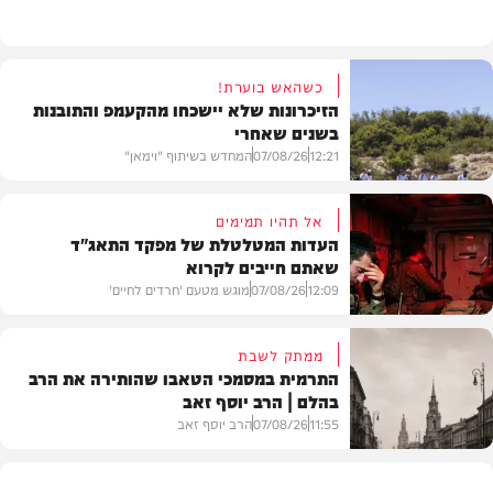
כשהאש בוערת!
הזיכרונות שלא יישכחו מהקעמפ והתובנות
בשנים שאחרי
12:21
07/08/26
המחדש בשיתוף "וימאן"
אל תהיו תמימים
העדות המטלטלת של מפקד התאג"ד
שאתם חייבים לקרוא
וידאו
12:09
07/08/26
מוגש מטעם 'חרדים לחיים'
ממתק לשבת
התרמית במסמכי הטאבו שהותירה את הרב
בהלם | הרב יוסף זאב
דעות
11:55
07/08/26
הרב יוסף זאב