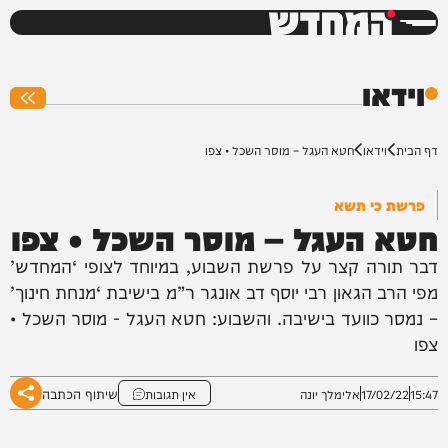
המחדש
0%
וידאו
דף הבית
וידאו
חטא העגל – מוסר השכל • צפו
פרשת כי תשא
חטא העגל – מוסר השכל • צפו
דבר תורה קצר על פרשת השבוע, במיוחד לצופי ‘המחדש’
מפי הרב הגאון רבי יוסף דב אונגר ר”מ בישיבת ‘מנחת חינוך’
– נמסר כוועד בישיבה. והשבוע: חטא העגל - מוסר השכל •
צפו
שיתוף הכתבה
15:47
17/02/22
אלימלך יונה
אין תגובות