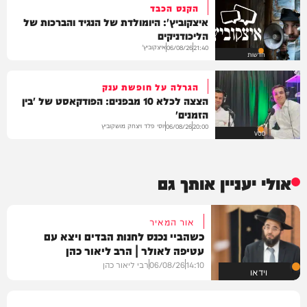
הקנס הכבד
איצקוביץ': היומולדת של הנגיד והברכות של
הליכודניקים
איצקוביץ'
06/08/26
21:40
חדשות
הגרלה על חופשת ענק
הצצה לכלא 10 מבפנים: הפודקאסט של 'בין
הזמנים'
יוסי פלד ויצחק מושקוביץ
06/08/26
20:00
VOD
אולי יעניין אותך גם
אור המאיר
כשהביי נכנס לחנות הבדים ויצא עם
עטיפה לאולר | הרב ליאור כהן
14:10
06/08/26
רבי ליאור כהן
וידאו