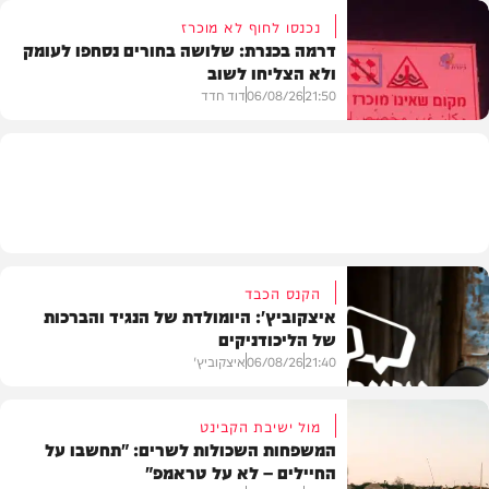
נכנסו לחוף לא מוכרז
דרמה בכנרת: שלושה בחורים נסחפו לעומק
ולא הצליחו לשוב
בעולם
21:50
06/08/26
דוד חדד
בארץ
הקנס הכבד
איצקוביץ': היומולדת של הנגיד והברכות
של הליכודניקים
21:40
06/08/26
איצקוביץ'
מול ישיבת הקבינט
המשפחות השכולות לשרים: "תחשבו על
החיילים – לא על טראמפ"
חדשות