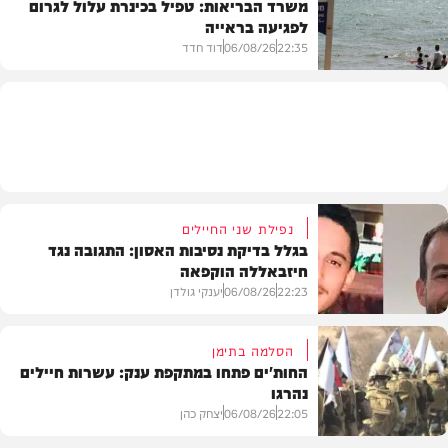
משרד הבריאות: טפיל בכינרת עלול לגרום
לפגיעה בראייה
בריאות
22:35
06/08/26
דוד חדד
בארץ
נפילת שני החיילים
בגלל בדיקת נסיבות האסון: התגובה נגד
חיזבאללה הוקפאה
22:23
06/08/26
יענקי גולדן
הסלמה בתימן
החות'ים פתחו במתקפת ענק: עשרות חיילים
נהרגו
צבא וביטחון
22:05
06/08/26
יצחק כהן