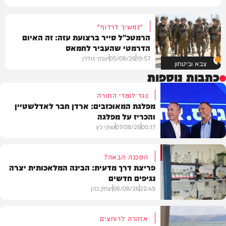
"נמשיך לרדוף"
הרמטכ"ל סייר ברצועת עזה: זה האיום
הדרמטי שהעביר לחמאס
19:57
05/08/26
יענקי גולדן
צבא וביטחון
כתבות נוספות
נגד לומדי התורה
מפלגת המאוכזבים: ארדן חבר לאדלשטיין
והכריז על מפלגה
00:17
07/08/26
שוקי כץ
הסכנה הבאה?
פריצת דרך מדעית: הבינה המלאכותית יצרה
נגיפים חדשים
פוליטי
22:49
06/08/26
יצחק כהן
אזהרה לרוחצים