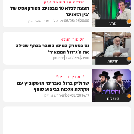
הגרלה על חופשת ענק
הצצה לכלא 10 מבפנים: הפודקאסט של
'בין הזמנים'
20:00
06/08/26
יוסי פלד ויצחק מושקוביץ
VOD
הסיפור המלא
נס בפארק המים: השבר בכתף שגילה
את ה'גידול הממאיר'
21:00
06/08/26
חיים גפן
חדשות
"וחסדיך הרבים"
שרוליק ברזל ואברימי מושקוביץ עם
מקהלת מלכות בביצוע סוחף
14:17
06/08/26
המחדש מיוזיק
סינגלים