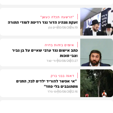
"הרשעה תכלה כעשן"
זעקת מנהיג הדור נגד רדיפת לומדי התורה
14:19
10/08/26
חיים גפן
איומים בזהות בדויה
כתב אישום נגד ערבי שאיים על בן גביר
וצבי סוכות
חרדים
13:27
10/08/26
דודי סגל
דאגה בבני ברק
"אי אפשר להוריד ילדים לבד, התנים
מסתובבים בלי פחד"
חדשות
12:16
10/08/26
יוסי פלד