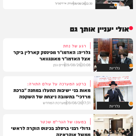
יצחק אייזיקוביץ'
08/08/26
22:30
חדשות
אולי יעניין אותך גם
רגע של נחת
גלריה: האדמו"ר מפינסק קארלין ביקר
אצל האדמו"ר מאונגוואר
20:08
09/08/26
חיים גפן
גלריות
ברקע המערכה על עולם התורה:
מאות בני ישיבות התעלו במחנה "ברכת
מרדכי" בתשובה ניצחת של השקפה
בהירה
17:31
09/08/26
מערכת המחדש
גלריות
במעונו של הגרי"מ שכטר
גדולי רבני ברסלב בכינוס הוקרה לראשי
ממשל אוקראינה