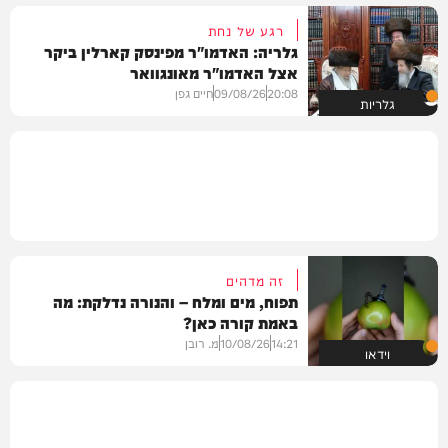
רגע של נחת
גלריה: האדמו"ר מפינסק קארלין ביקר
אצל האדמו"ר מאונגוואר
20:08
09/08/26
חיים גפן
גלריות
זה מדהים
תפוח, מים ומלח – והנורה נדלקת: מה
באמת קורה כאן?
14:21
10/08/26
מ. רובן
וידאו