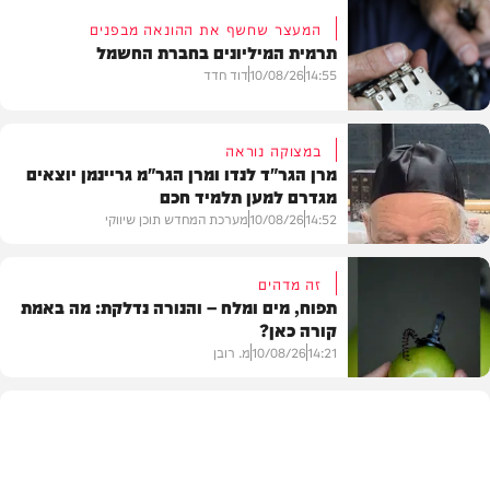
המעצר שחשף את ההונאה מבפנים
תרמית המיליונים בחברת החשמל
14:55
10/08/26
דוד חדד
במצוקה נוראה
מרן הגר"ד לנדו ומרן הגר"מ גריינמן יוצאים
מגדרם למען תלמיד חכם
חדשות
14:52
10/08/26
מערכת המחדש תוכן שיווקי
זה מדהים
תפוח, מים ומלח – והנורה נדלקת: מה באמת
קורה כאן?
בית המדרש
14:21
10/08/26
מ. רובן
וידאו