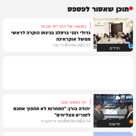
תוכן שאסור לפספס
במעונו של הגרי"מ שכטר
גדולי רבני ברסלב בכינוס הוקרה לראשי
ממשל אוקראינה
12:33
07/08/26
דודי סגל
חרדים
זה נשמע טוב!
יהודה בורן: "התחרות לא תהפוך אתכם
לזמרים מצליחים"
22:30
08/08/26
יצחק אייזיקוביץ'
חדשות