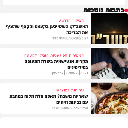
כתבות נוספות
הביקור הדרמטי
המשב"ק: השטייגען בקעמפ והקצף שהציף
את הבריכה
23:27
08/08/26
יוסי פלד
האמירות הפוגעניות הובילו לקטטה
תקרית אנטישמית בשדה התעופה
בפיליפינים
המשב"ק
23:21
08/08/26
יצחק כהן
ניחוחות למוצ"ש
שאריות משבת? מאפה חלה מלוח במחבת
עם גבינות וזיתים
חדשות
22:50
08/08/26
פנינה לוי