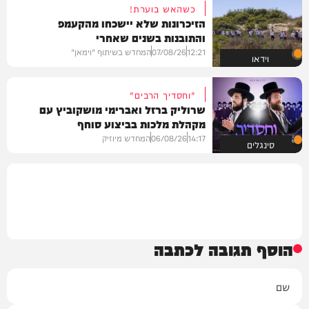
כשהאש בוערת!
הזיכרונות שלא יישכחו מהקעמפ
והתובנות בשנים שאחרי
12:21
07/08/26
המחדש בשיתוף "וימאן"
וידאו
"וחסדיך הרבים"
שרוליק ברזל ואברימי מושקוביץ עם
מקהלת מלכות בביצוע סוחף
14:17
06/08/26
המחדש מיוזיק
סינגלים
הוסף תגובה לכתבה
שם