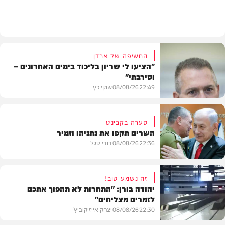
מתכונים
החשיפה של ארדן
"הציעו לי שריון בליכוד בימים האחרונים –
וסירבתי"
22:49
08/08/26
שוקי כץ
סערה בקבינט
השרים תקפו את נתניהו וזמיר
חדשות
22:36
08/08/26
דודי סגל
זה נשמע טוב!
יהודה בורן: "התחרות לא תהפוך אתכם
לזמרים מצליחים"
מדיני
22:30
08/08/26
יצחק אייזיקוביץ'