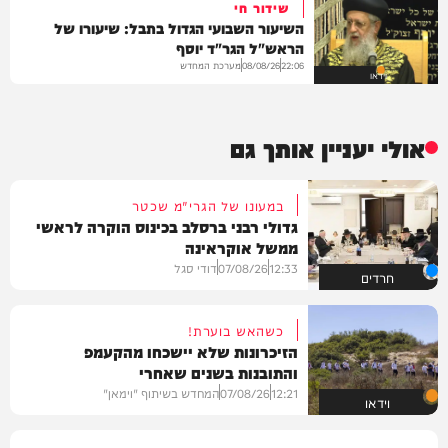
שידור חי
השיעור השבועי הגדול בתבל: שיעורו של
הראש"ל הגר"ד יוסף
מערכת המחדש
08/08/26
22:06
וידאו
אולי יעניין אותך גם
במעונו של הגרי"מ שכטר
גדולי רבני ברסלב בכינוס הוקרה לראשי
ממשל אוקראינה
12:33
07/08/26
דודי סגל
חרדים
כשהאש בוערת!
הזיכרונות שלא יישכחו מהקעמפ
והתובנות בשנים שאחרי
12:21
07/08/26
המחדש בשיתוף "וימאן"
וידאו