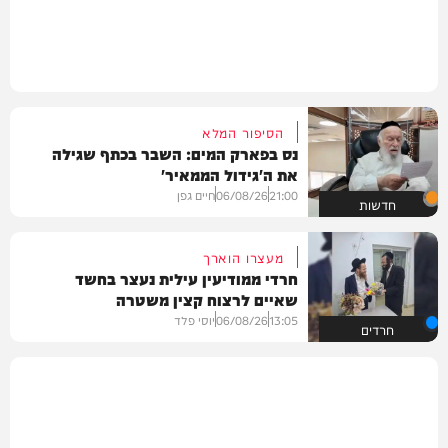
הסיפור המלא
נס בפארק המים: השבר בכתף שגילה
את ה'גידול הממאיר'
21:00
06/08/26
חיים גפן
חדשות
מעצרו הוארך
חרדי ממודיעין עילית נעצר בחשד
שאיים לרצוח קצין משטרה
13:05
06/08/26
יוסי פלד
חרדים