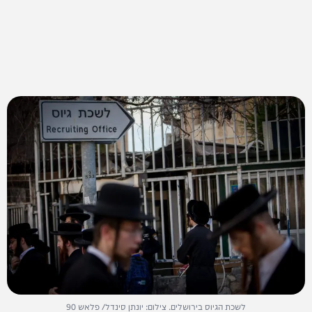
לשכת הגיוס בירושלים. צילום: יונתן סינדל/ פלאש 90