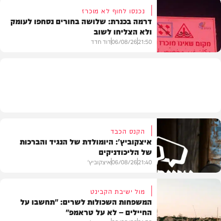
נכנסו לחוף לא מוכרז
דרמה בכנרת: שלושה בחורים נסחפו לעומק
ולא הצליחו לשוב
בעולם
21:50
06/08/26
דוד חדד
בארץ
הקנס הכבד
איצקוביץ': היומולדת של הנגיד והברכות
של הליכודניקים
21:40
06/08/26
איצקוביץ'
מול ישיבת הקבינט
המשפחות השכולות לשרים: "תחשבו על
החיילים – לא על טראמפ"
חדשות