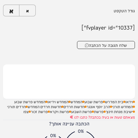
א
גודל הטקסט
א
[fvplayer id="10337"]
שלח תגובה על הכתבה
וידאו
בית המדרש
פרשת שבוע
המחדש
המחדש וידיאו
המחדש פרשת שבוע
המחדש תורני
הרב יוסף אונגר
חדשות חרדים
חדשות חרדים המחדש
חרדים תורני
ישיבת מנחת חינוך
פרשת
פרשת השבוע
פרשת ויקרא
פרשת זכור
צפו
מצאתם טעות או בעיה בכתבה? כתבו לנו
הכתבה עניינה אותך?
0%
0%