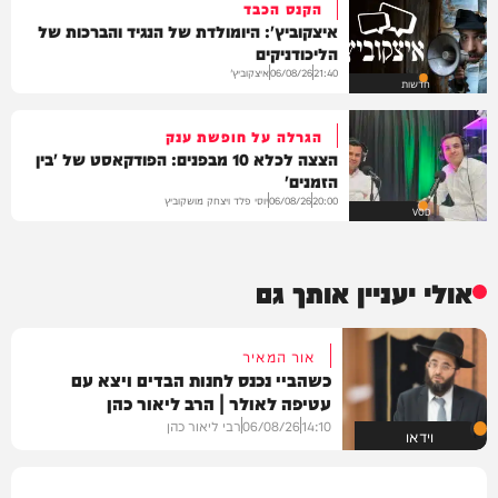
הקנס הכבד
איצקוביץ': היומולדת של הנגיד והברכות של
הליכודניקים
איצקוביץ'
06/08/26
21:40
חדשות
הגרלה על חופשת ענק
הצצה לכלא 10 מבפנים: הפודקאסט של 'בין
הזמנים'
יוסי פלד ויצחק מושקוביץ
06/08/26
20:00
VOD
אולי יעניין אותך גם
אור המאיר
כשהביי נכנס לחנות הבדים ויצא עם
עטיפה לאולר | הרב ליאור כהן
14:10
06/08/26
רבי ליאור כהן
וידאו