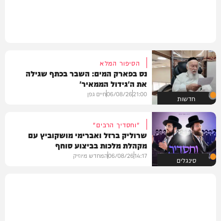
הסיפור המלא
נס בפארק המים: השבר בכתף שגילה
את ה'גידול הממאיר'
21:00
06/08/26
חיים גפן
חדשות
"וחסדיך הרבים"
שרוליק ברזל ואברימי מושקוביץ עם
מקהלת מלכות בביצוע סוחף
14:17
06/08/26
המחדש מיוזיק
סינגלים