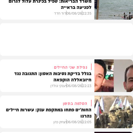
משרד הבריאות: טפיל בכינרת עלול לגרום
לפגיעה בראייה
בריאות
22:35
06/08/26
דוד חדד
בארץ
נפילת שני החיילים
בגלל בדיקת נסיבות האסון: התגובה נגד
חיזבאללה הוקפאה
22:23
06/08/26
יענקי גולדן
הסלמה בתימן
החות'ים פתחו במתקפת ענק: עשרות חיילים
נהרגו
צבא וביטחון
22:05
06/08/26
יצחק כהן