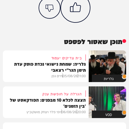
תוכן שאסור לפספס
בית צדיקים יעמוד
גלריה: שמחת נישואי נכדת פוסק עדת
תימן הגר"י רצאבי
11:00
05/08/26
חיים גפן
גלריות
הגרלה על חופשת ענק
הצצה לכלא 10 מבפנים: הפודקאסט של
'בין הזמנים'
20:00
06/08/26
יוסי פלד ויצחק מושקוביץ
VOD