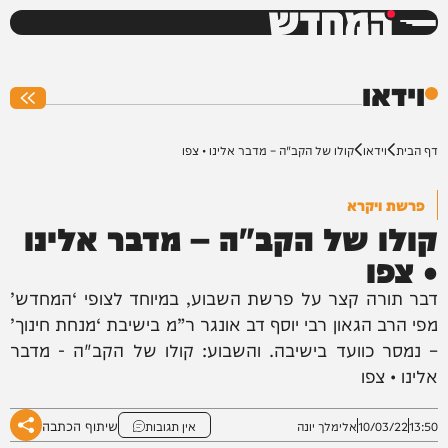
המחדש
0%
וידאו
דף הבית
וידאו
קולו של הקב"ה – מדבר אלינו • צפו
פרשת ויקרא
קולו של הקב"ה – מדבר אלינו
• צפו
דבר תורה קצר על פרשת השבוע, במיוחד לצופי ‘המחדש’
מפי הרב הגאון רבי יוסף דב אונגר ר”מ בישיבת ‘מנחת חינוך’
– נמסר כוועד בישיבה. והשבוע: קולו של הקב"ה - מדבר
אלינו • צפו
שיתוף הכתבה
13:50
10/03/22
אלימלך יונה
אין תגובות