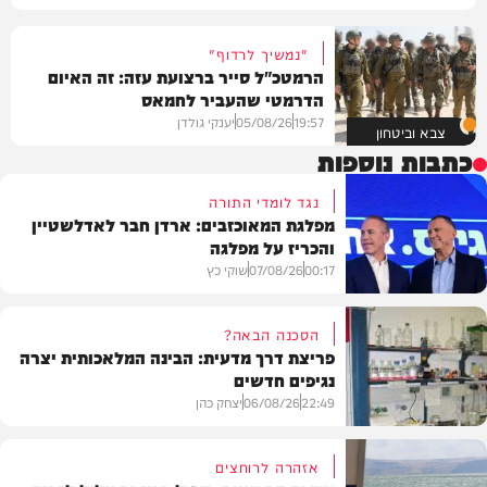
"נמשיך לרדוף"
הרמטכ"ל סייר ברצועת עזה: זה האיום
הדרמטי שהעביר לחמאס
19:57
05/08/26
יענקי גולדן
צבא וביטחון
כתבות נוספות
נגד לומדי התורה
מפלגת המאוכזבים: ארדן חבר לאדלשטיין
והכריז על מפלגה
00:17
07/08/26
שוקי כץ
הסכנה הבאה?
פריצת דרך מדעית: הבינה המלאכותית יצרה
נגיפים חדשים
פוליטי
22:49
06/08/26
יצחק כהן
אזהרה לרוחצים