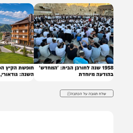
אזינו:
באותו נושא
1958 שנה לחורבן הבית: 'המחדש'
חופשת הקיץ הכי מרע
הודעה מיוחדת
השנה: גודאורי, גאורג
של הקווקז״
שלח תגובה על הכתבה