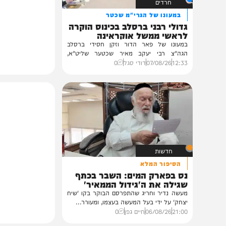
חרדים
במעונו של הגרי"מ שכטר
גדולי רבני ברסלב בכינוס הוקרה
לראשי ממשל אוקראינה
במעונו של פאר הדור וזקן חסידי ברסלב
הגה"צ רבי יעקב מאיר שכטער שליט"א,
ובהשתתפות...
12:33
07/08/26
דודי סגל
0