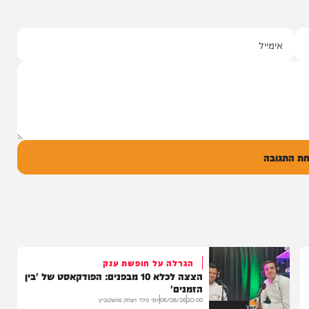
סינגלים
"וחסדיך הרבים"
שרוליק ברזל ואברימי מושקוביץ
עם מקהלת מלכות בביצוע סוחף
יונה גרף מגיש: זמר החתונות שרוליק ברזל עם
סינגל בכורה בדואט מיוחד לצד אברימי...
14:17
06/08/26
המחדש מיוזיק
0
ל
בה