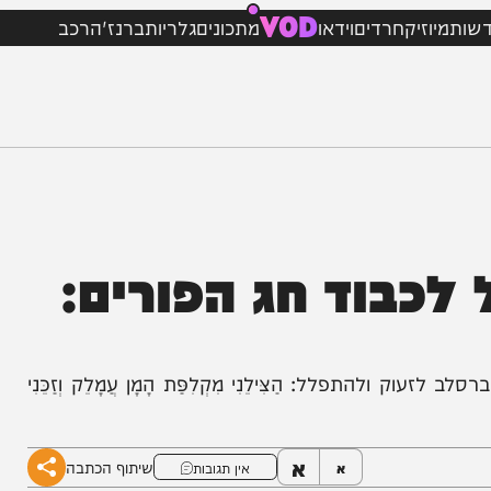
VOD
וזיק
חרדים
וידאו
מתכונים
גלריות
ברנז'ה
רכב
בוד חג הפורים:
פלל: הַצִּילֵנִי מִקְלִפַּת הָמָן עֲמָלֵק וְזַכֵּנִי