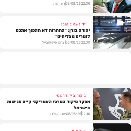
22:36
08/08/26
דודי סגל
זה נשמע טוב!
יהודה בורן: "התחרות לא תהפוך אתכם
לזמרים מצליחים"
מדיני
22:30
08/08/26
יצחק אייזיקוביץ'
חדשות
ביקור בזק דרמטי
מפקד פיקוד המרכז האמריקני קיים פגישות
בישראל
22:16
08/08/26
יענקי גולדן
שידור חי