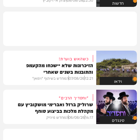
חדשות
כשהאש בוערת!
הזיכרונות שלא יישכחו מהקעמפ
והתובנות בשנים שאחרי
12:21
07/08/26
המחדש בשיתוף "וימאן"
וידאו
"וחסדיך הרבים"
שרוליק ברזל ואברימי מושקוביץ עם
מקהלת מלכות בביצוע סוחף
14:17
06/08/26
המחדש מיוזיק
סינגלים