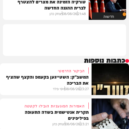
טורקיה הזמינה את מצרים להצטרף
לברית ההגנה החדשה
21:48
08/08/26
יצחק כהן
חדשות
כתבות נוספות
הביקור הדרמטי
המשב"ק: השטייגען בקעמפ והקצף שהציף
את הבריכה
23:27
08/08/26
יוסי פלד
האמירות הפוגעניות הובילו לקטטה
תקרית אנטישמית בשדה התעופה
בפיליפינים
המשב"ק
23:21
08/08/26
יצחק כהן