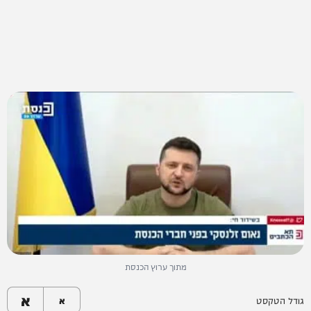
מתוך ערוץ הכנסת
א
גודל הטקסט
א