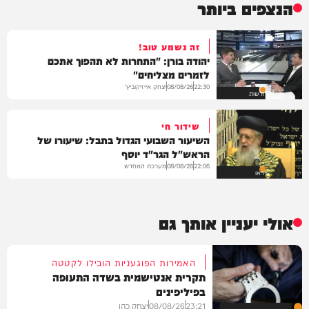
הנצפים ביותר
זה נשמע טוב!
יהודה בורן: "התחרות לא תהפוך אתכם
לזמרים מצליחים"
יצחק אייזיקוביץ'
08/08/26
22:30
חדשות
שידור חי
השיעור השבועי הגדול בתבל: שיעורו של
הראש"ל הגר"ד יוסף
מערכת המחדש
08/08/26
22:06
וידאו
אולי יעניין אותך גם
האמירות הפוגעניות הובילו לקטטה
תקרית אנטישמית בשדה התעופה
בפיליפינים
23:21
08/08/26
יצחק כהן