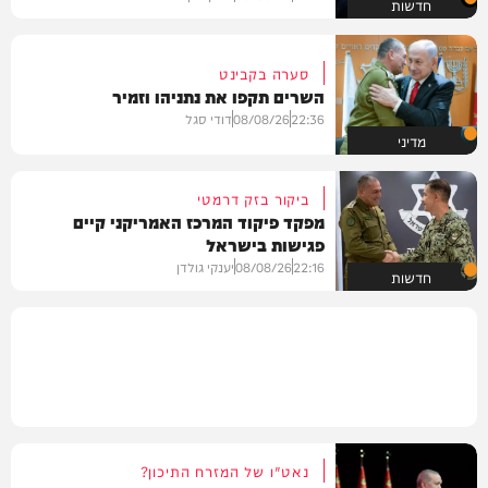
חדשות
סערה בקבינט
השרים תקפו את נתניהו וזמיר
22:36
08/08/26
דודי סגל
מדיני
ביקור בזק דרמטי
מפקד פיקוד המרכז האמריקני קיים
פגישות בישראל
22:16
08/08/26
יענקי גולדן
חדשות
נאט"ו של המזרח התיכון?