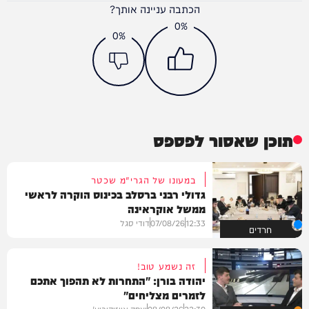
הכתבה עניינה אותך?
0%
0%
תוכן שאסור לפספס
במעונו של הגרי"מ שכטר
גדולי רבני ברסלב בכינוס הוקרה לראשי
ממשל אוקראינה
12:33
07/08/26
דודי סגל
חרדים
זה נשמע טוב!
יהודה בורן: "התחרות לא תהפוך אתכם
לזמרים מצליחים"
22:30
08/08/26
יצחק אייזיקוביץ'