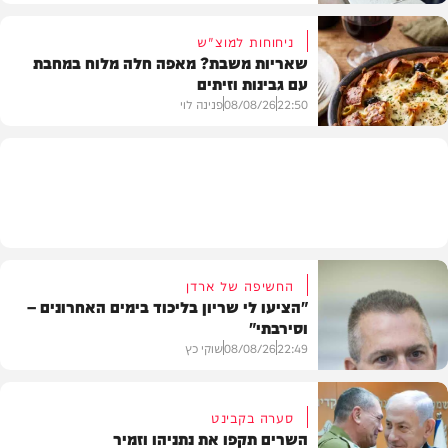
ניחוחות למוצ"ש
שאריות משבת? מאפה חלה מלוח במחבת
עם גבינות וזיתים
חדשות
22:50
08/08/26
פנינה לוי
מתכונים
החשיפה של ארדן
"הציעו לי שריון בליכוד בימים האחרונים –
וסירבתי"
22:49
08/08/26
שוקי כץ
סערה בקבינט
השרים תקפו את נתניהו וזמיר
חדשות