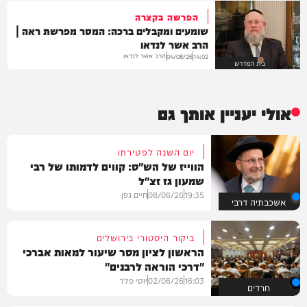
הפרשה בקצרה
שומעים ומקבלים ברכה: המסר מפרשת ראה |
הרב אשר לנדאו
הרב אשר לנדאו
04/08/26
14:02
בית המדרש
אולי יעניין אותך גם
יום השנה לפטירתו
הווייז של הש"ס: קווים לדמותו של רבי
שמעון גז זצ"ל
19:35
08/06/26
חיים גפן
אשכבתיה דרבי
ביקור היסטורי בירושלים
הראשון לציון מסר שיעור למאות אברכי
"דרכי הוראה לרבנים"
16:03
02/06/26
יוסי פלד
חרדים