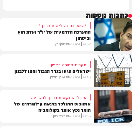
כתבות נוספות
"המערכה השלישית בדרך"
ההערכה הדרמטית של יו"ר ועדת חוץ
וביטחון
09:52
06/08/26
שוקי כץ
תקרית חמורה בצפון
ישראלים פגעו בגדר הגבול וחצו ללבנון
חדשות
09:46
06/08/26
יענקי גולדן
סיכול התנקשות בדרך להשבעה
אוטובוס ממולכד במאות קילוגרמים של
חומר נפץ אותר בקולומביה
חדשות
09:35
06/08/26
יצחק כהן