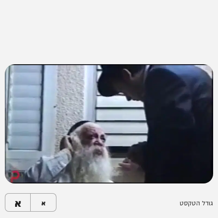
א
גודל הטקסט
א