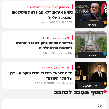
בריאיון לתקשורת הממלכתית
נשיא איראן: "לא מבין למה חיסלו את
המנהיג העליון"
23:29
05/08/26
יצחק כהן
בעולם
מכה לעולם התורה
בריטניה פתחה בחקירה נגד תורמים
לישיבות בהתנחלויות
21:12
05/08/26
דודי סגל
חרדים
קצבי ומלא באמונה
חיים ישראל בסינגל חדש ומקפיץ – "בן
של מלך העולם"
22:30
05/08/26
המחדש מיוזיק
חדש במוזיקה
הוסף תגובה לכתבה
שם