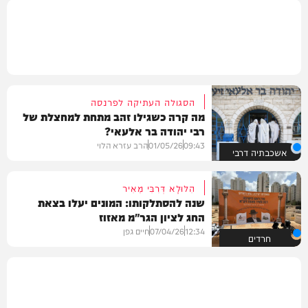
הסגולה העתיקה לפרנסה
מה קרה כשגילו זהב מתחת למחצלת של
רבי יהודה בר אלעאי?
09:43
01/05/26
הרב עזרא הלוי
אשכבתיה דרבי
הִלּוּלָא דְּרִבִּי מֵאִיר
שנה להסתלקותו: המונים יעלו בצאת
החג לציון הגר"מ מאזוז
12:34
07/04/26
חיים גפן
חרדים