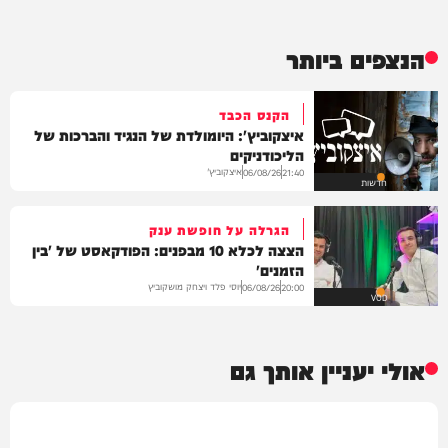
הנצפים ביותר
הקנס הכבד
איצקוביץ': היומולדת של הנגיד והברכות של
הליכודניקים
איצקוביץ'
06/08/26
21:40
חדשות
הגרלה על חופשת ענק
הצצה לכלא 10 מבפנים: הפודקאסט של 'בין
הזמנים'
יוסי פלד ויצחק מושקוביץ
06/08/26
20:00
VOD
אולי יעניין אותך גם