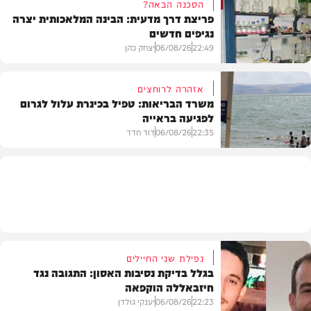
הסכנה הבאה?
פריצת דרך מדעית: הבינה המלאכותית יצרה
נגיפים חדשים
פוליטי
22:49
06/08/26
יצחק כהן
אזהרה לרוחצים
משרד הבריאות: טפיל בכינרת עלול לגרום
לפגיעה בראייה
בריאות
22:35
06/08/26
דוד חדד
בארץ
נפילת שני החיילים
בגלל בדיקת נסיבות האסון: התגובה נגד
חיזבאללה הוקפאה
22:23
06/08/26
יענקי גולדן