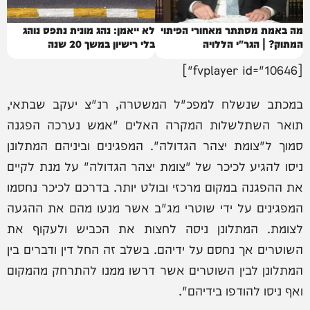
מה באמת מסתתר מאחורי הפיתוי
לא ייאמן: נהג מונית נתפס נוהג
המתוק? | הגר"י הללויה
בלי רישיון במשך 20 שנה
[fvplayer id="10646"]
במכתב שנשלח למפכ"ל המשטרה, רנ"צ יעקב שבתאי,
תואר השתלשלות המקרה האלים "אמש נערכה הפגנה
סמוך ל"צומת יצהר הגדולה". המפגינים וביניהם המתלונן
ניסו להגיע לכיכר של "צומת יצהר הגדולה" על מנת לקיים
את ההפגנה במקום מרכזי ובולט יותר. בדרכם לכיכר נחסמו
המפגינים על ידי שוטרי מג"ב אשר מנעו מהם את ההגעה
לצומת. המתלונן ניסה לחצות את הכביש ולעקוף את
השוטרים אך נחסם על ידיהם. בשלב זה החל דין ודברים בין
המתלונן לבין השוטרים אשר דרשו ממנו להתרחק מהמקום
ואף ניסו להודפו בידיהם".