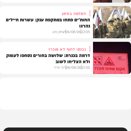
הסלמה בתימן
החות'ים פתחו במתקפת ענק: עשרות חיילים
נהרגו
צבא וביטחון
22:05
06/08/26
יצחק כהן
נכנסו לחוף לא מוכרז
דרמה בכנרת: שלושה בחורים נסחפו לעומק
ולא הצליחו לשוב
בעולם
21:50
06/08/26
דוד חדד
בארץ