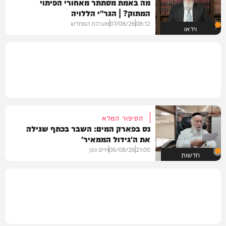
מה באמת מסתתר מאחורי הפיתוי
המתוק? | הגר"י הללויה
08:12
07/08/26
מערכת המחדש
וידאו
הסיפור המלא
נס בפארק המים: השבר בכתף שגילה
את ה'גידול הממאיר'
21:00
06/08/26
חיים גפן
חדשות