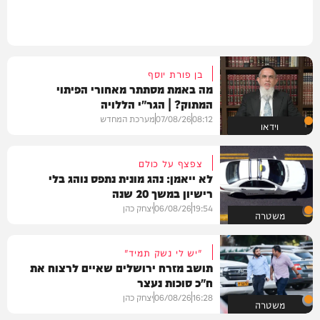
בן פורת יוסף
מה באמת מסתתר מאחורי הפיתוי
המתוק? | הגר"י הללויה
08:12
07/08/26
מערכת המחדש
וידאו
צפצף על כולם
לא ייאמן: נהג מונית נתפס נוהג בלי
רישיון במשך 20 שנה
19:54
06/08/26
יצחק כהן
משטרה
"יש לי נשק תמיד"
תושב מזרח ירושלים שאיים לרצוח את
ח"כ סוכות נעצר
16:28
06/08/26
יצחק כהן
משטרה