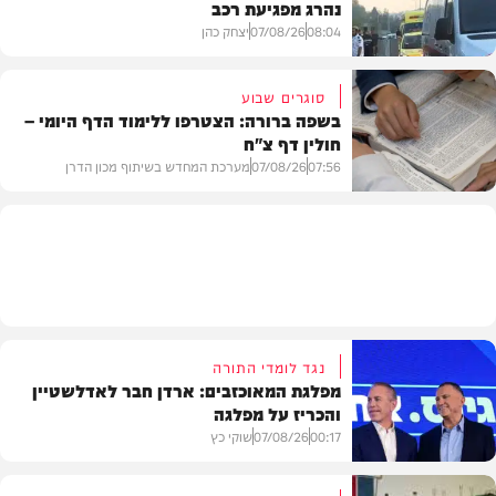
נהרג מפגיעת רכב
וידאו
08:04
07/08/26
יצחק כהן
סוגרים שבוע
בשפה ברורה: הצטרפו ללימוד הדף היומי –
חולין דף צ"ח
בארץ
07:56
07/08/26
מערכת המחדש בשיתוף מכון הדרן
בית המדרש
נגד לומדי התורה
מפלגת המאוכזבים: ארדן חבר לאדלשטיין
והכריז על מפלגה
00:17
07/08/26
שוקי כץ