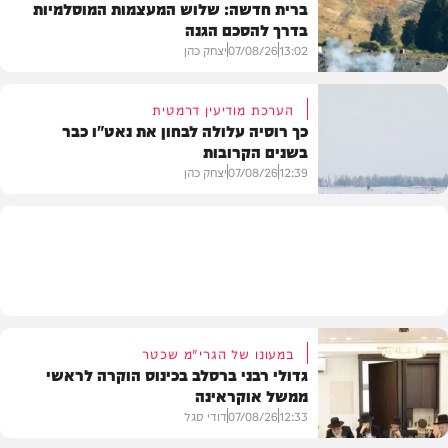
ברית חדשה: שלוש המעצמות המוסלמיות
בדרך להסכם הגנה
מזג האוויר
13:02
07/08/26
יצחק כהן
הערכת מודיעין דרמטית
כך רוסיה עלולה לבחון את נאט"ו כבר
בשנים הקרובות
בעולם
12:39
07/08/26
יצחק כהן
בעולם
במעונו של הגרי"מ שכטר
גדולי רבני ברסלב בכינוס הוקרה לראשי
ממשל אוקראינה
12:33
07/08/26
דודי סגל