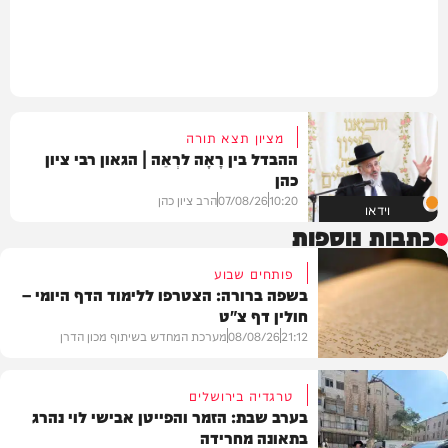
מציון תצא תורה
ההבדל בין רָאָה לרְאֵה | הגאון רבי ציון
כהן
10:20
07/08/26
הרב ציון כהן
וידאו
כתבות נוספות
פותחים שבוע
בשפה ברורה: הצטרפו ללימוד הדף היומי –
חולין דף צ"ט
21:12
08/08/26
מערכת המחדש בשיתוף מכון הדרן
טרגדיה בירושלים
בערב שבת: הזמר והפייטן אבישי לוי נהרג
בתאונה מחרידה
בית המדרש