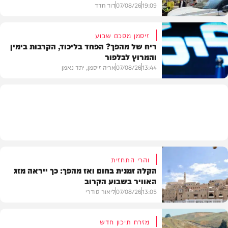
19:09
07/08/26
דוד חדד
זיסמן מסכם שבוע
ריח של מהפך? הפחד בליכוד, הקרבות בימין
והמרוץ לבלפור
בארץ
13:44
07/08/26
אריה זיסמן, יתד נאמן
פוליטי
והרי התחזית
הקלה זמנית בחום ואז מהפך: כך ייראה מזג
האוויר בשבוע הקרוב
13:05
07/08/26
ליאור סודרי
מזרח תיכון חדש