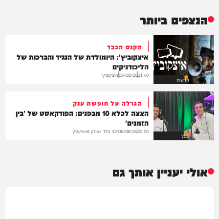
הנצפים ביותר
הקנס הכבד
איצקוביץ': היומולדת של הנגיד והברכות של
הליכודניקים
איצקוביץ'
06/08/26
21:40
חדשות
הגרלה על חופשת ענק
הצצה לכלא 10 מבפנים: הפודקאסט של 'בין
הזמנים'
יוסי פלד ויצחק מושקוביץ
06/08/26
20:00
VOD
אולי יעניין אותך גם