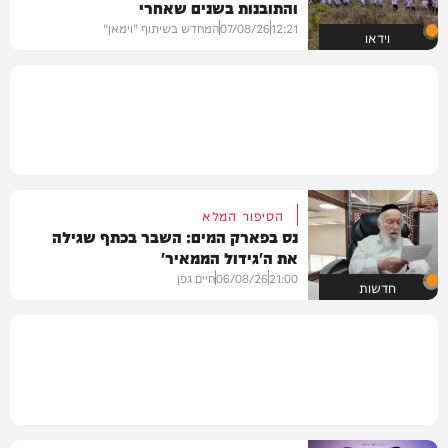
והתובנות בשנים שאחרי
12:21
07/08/26
המחדש בשיתוף "וימאן"
וידאו
הסיפור המלא
נס בפארק המים: השבר בכתף שגילה
את ה'גידול הממאיר'
21:00
06/08/26
חיים גפן
חדשות