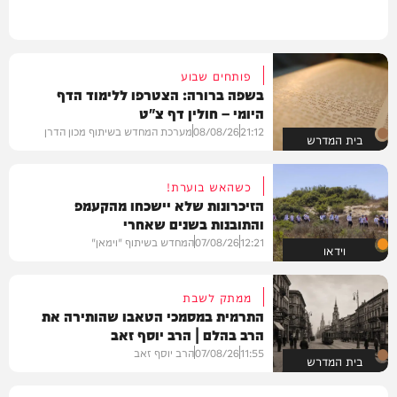
פותחים שבוע
בשפה ברורה: הצטרפו ללימוד הדף
היומי – חולין דף צ"ט
21:12
08/08/26
מערכת המחדש בשיתוף מכון הדרן
בית המדרש
כשהאש בוערת!
הזיכרונות שלא יישכחו מהקעמפ
והתובנות בשנים שאחרי
12:21
07/08/26
המחדש בשיתוף "וימאן"
וידאו
ממתק לשבת
התרמית במסמכי הטאבו שהותירה את
הרב בהלם | הרב יוסף זאב
11:55
07/08/26
הרב יוסף זאב
בית המדרש