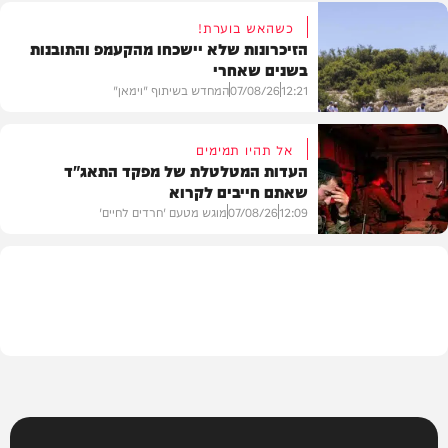
כשהאש בוערת!
הזיכרונות שלא יישכחו מהקעמפ והתובנות
בשנים שאחרי
חרדים
12:21
07/08/26
המחדש בשיתוף "וימאן"
אל תהיו תמימים
העדות המטלטלת של מפקד התאג"ד
שאתם חייבים לקרוא
וידאו
12:09
07/08/26
מוגש מטעם 'חרדים לחיים'
דעות