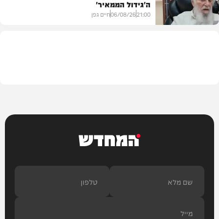
ה'גידול הממאיר'
צבא וביטחון
21:00
06/08/26
חיים גפן
חדשות
המחדש