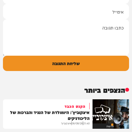
אימייל
תגובה
שליחת התגובה
הנצפים ביותר
הקנס הכבד
איצקוביץ': היומולדת של הנגיד והברכות של
הליכודניקים
איצקוביץ'
06/08/26
21:40
חדשות