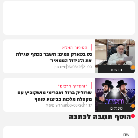
הסיפור המלא
נס בפארק המים: השבר בכתף שגילה
את ה'גידול הממאיר'
21:00
06/08/26
חיים גפן
חדשות
"וחסדיך הרבים"
שרוליק ברזל ואברימי מושקוביץ עם
מקהלת מלכות בביצוע סוחף
14:17
06/08/26
המחדש מיוזיק
סינגלים
הוסף תגובה לכתבה
שם