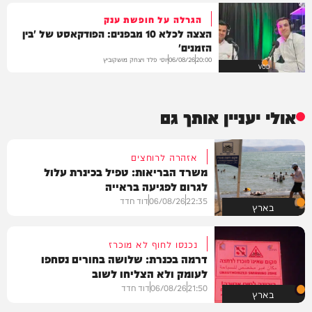
הגרלה על חופשת ענק
הצצה לכלא 10 מבפנים: הפודקאסט של 'בין
הזמנים'
יוסי פלד ויצחק מושקוביץ
06/08/26
20:00
VOD
אולי יעניין אותך גם
אזהרה לרוחצים
משרד הבריאות: טפיל בכינרת עלול
לגרום לפגיעה בראייה
22:35
06/08/26
דוד חדד
בארץ
נכנסו לחוף לא מוכרז
דרמה בכנרת: שלושה בחורים נסחפו
לעומק ולא הצליחו לשוב
21:50
06/08/26
דוד חדד
בארץ