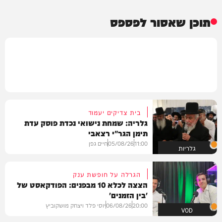
תוכן שאסור לפספס
בית צדיקים יעמוד
גלריה: שמחת נישואי נכדת פוסק עדת
תימן הגר"י רצאבי
11:00
05/08/26
חיים גפן
גלריות
הגרלה על חופשת ענק
הצצה לכלא 10 מבפנים: הפודקאסט של
'בין הזמנים'
20:00
06/08/26
יוסי פלד ויצחק מושקוביץ
VOD