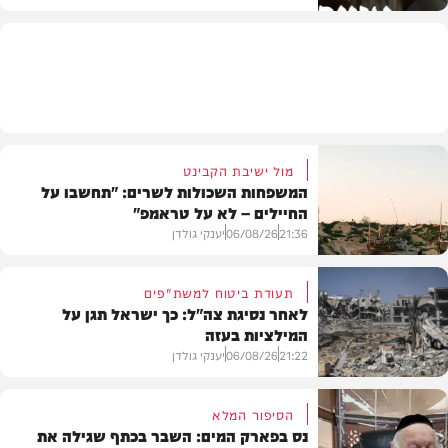
חדשות
מול ישיבת הקבינט
המשפחות השכולות לשרים: "תחשבו על
החיילים – לא על טראמפ"
21:36
06/08/26
יענקי גולדן
תעודת ביטוח למשת"פים
לאחר נסיגת צה"ל: כך ישראל תגן על
המילציות בעזה
צבא וביטחון
21:22
06/08/26
יענקי גולדן
הסיפור המלא
נס בפארק המים: השבר בכתף שגילה את