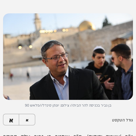
בן גביר בכניסה להר הבית// צילום: יונתן סינדל//פלאש 90
א
גודל הטקסט
א