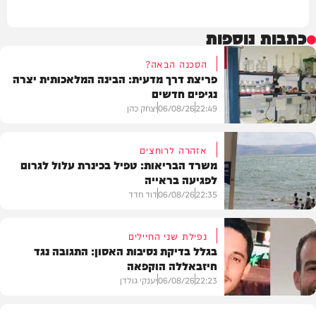
כתבות נוספות
הסכנה הבאה?
פריצת דרך מדעית: הבינה המלאכותית יצרה
נגיפים חדשים
22:49
06/08/26
יצחק כהן
אזהרה לרוחצים
משרד הבריאות: טפיל בכינרת עלול לגרום
לפגיעה בראייה
בריאות
22:35
06/08/26
דוד חדד
נפילת שני החיילים
בגלל בדיקת נסיבות האסון: התגובה נגד
חיזבאללה הוקפאה
בארץ
22:23
06/08/26
יענקי גולדן