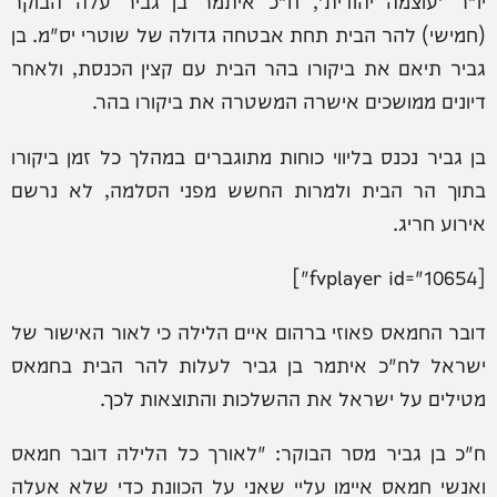
יו"ר 'עוצמה יהודית', ח"כ איתמר בן גביר עלה הבוקר
(חמישי) להר הבית תחת אבטחה גדולה של שוטרי יס"מ. בן
גביר תיאם את ביקורו בהר הבית עם קצין הכנסת, ולאחר
דיונים ממושכים אישרה המשטרה את ביקורו בהר.
בן גביר נכנס בליווי כוחות מתוגברים במהלך כל זמן ביקורו
בתוך הר הבית ולמרות החשש מפני הסלמה, לא נרשם
אירוע חריג.
[fvplayer id="10654"]
דובר החמאס פאוזי ברהום איים הלילה כי לאור האישור של
ישראל לח"כ איתמר בן גביר לעלות להר הבית בחמאס
מטילים על ישראל את ההשלכות והתוצאות לכך.
ח"כ בן גביר מסר הבוקר: "לאורך כל הלילה דובר חמאס
ואנשי חמאס איימו עליי שאני על הכוונת כדי שלא אעלה