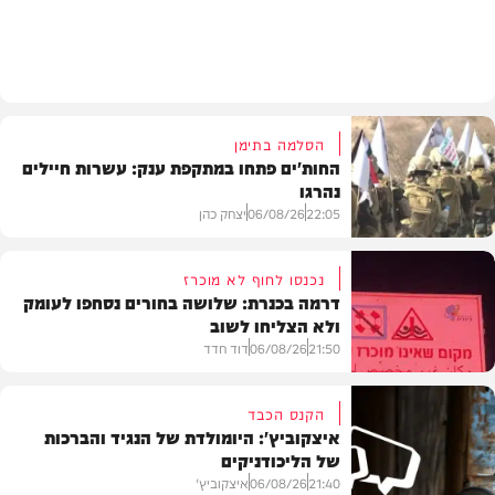
צבא וביטחון
הסלמה בתימן
החות'ים פתחו במתקפת ענק: עשרות חיילים
נהרגו
22:05
06/08/26
יצחק כהן
נכנסו לחוף לא מוכרז
דרמה בכנרת: שלושה בחורים נסחפו לעומק
ולא הצליחו לשוב
בעולם
21:50
06/08/26
דוד חדד
הקנס הכבד
איצקוביץ': היומולדת של הנגיד והברכות
של הליכודניקים
בארץ
21:40
06/08/26
איצקוביץ'