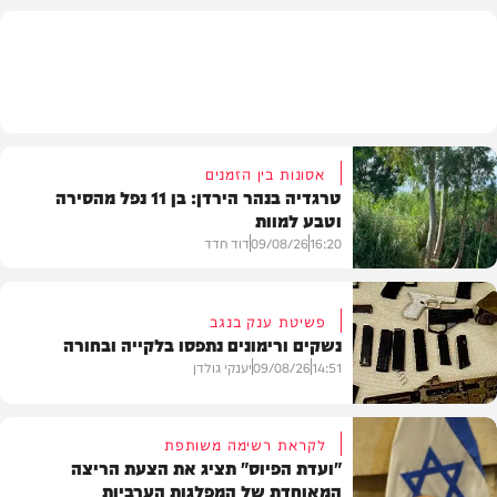
הלכה
אסונות בין הזמנים
טרגדיה בנהר הירדן: בן 11 נפל מהסירה
וטבע למוות
16:20
09/08/26
דוד חדד
פשיטת ענק בנגב
נשקים ורימונים נתפסו בלקייה ובחורה
בארץ
14:51
09/08/26
יענקי גולדן
לקראת רשימה משותפת
"ועדת הפיוס" תציג את הצעת הריצה
המאוחדת של המפלגות הערביות
משטרה