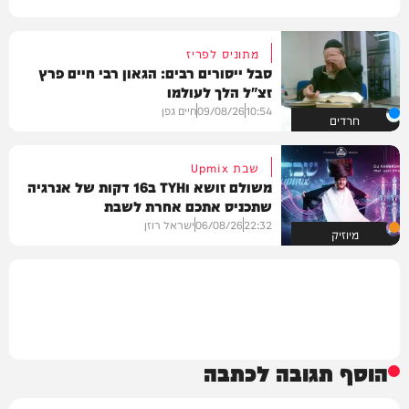
מתוניס לפריז
סבל ייסורים רבים: הגאון רבי חיים פרץ
זצ"ל הלך לעולמו
10:54
09/08/26
חיים גפן
חרדים
שבת Upmix
משולם זושא וTYH ב16 דקות של אנרגיה
שתכניס אתכם אחרת לשבת
22:32
06/08/26
ישראל רוזן
מיוזיק
הוסף תגובה לכתבה
שם