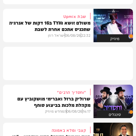
שבת Upmix
משולם זושא וTYH ב16 דקות של אנרגיה
שתכניס אתכם אחרת לשבת
22:32
06/08/26
ישראל רוזן
מיוזיק
"וחסדיך הרבים"
שרוליק ברזל ואברימי מושקוביץ עם
מקהלת מלכות בביצוע סוחף
14:17
06/08/26
המחדש מיוזיק
סינגלים
קצבי ומלא באמונה