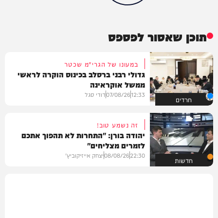
תוכן שאסור לפספס
במעונו של הגרי"מ שכטר
גדולי רבני ברסלב בכינוס הוקרה לראשי
ממשל אוקראינה
12:33
07/08/26
דודי סגל
חרדים
זה נשמע טוב!
יהודה בורן: "התחרות לא תהפוך אתכם
לזמרים מצליחים"
22:30
08/08/26
יצחק אייזיקוביץ'
חדשות