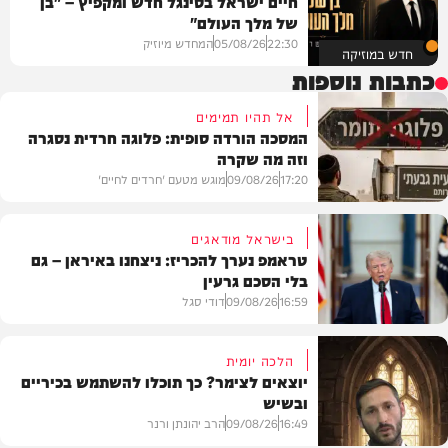
חיים ישראל בסינגל חדש ומקפיץ – "בן
של מלך העולם"
22:30
05/08/26
המחדש מיוזיק
חדש במוזיקה
כתבות נוספות
אל תהיו תמימים
המסכה הורדה סופית: פלוגה חרדית נסגרה
וזה מה שקרה
17:20
09/08/26
מוגש מטעם 'חרדים לחיים'
בישראל מודאגים
טראמפ נערך להכריז: ניצחנו באיראן – גם
בלי הסכם גרעין
דעות
16:59
09/08/26
דודי סגל
הלכה יומית
יוצאים לצימר? כך תוכלו להשתמש בכיריים
ובשיש
בעולם
16:49
09/08/26
הרב יהונתן ורנר