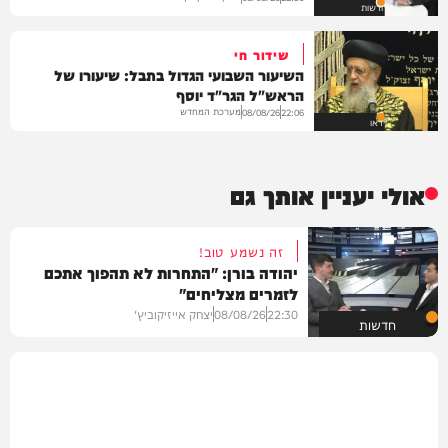
חדשות
שידור חי
השיעור השבועי הגדול בתבל: שיעורו של
הראש"ל הגר"ד יוסף
מערכת המחדש
08/08/26
22:06
וידאו
אולי יעניין אותך גם
זה נשמע טוב!
יהודה בורן: "התחרות לא תהפוך אתכם
לזמרים מצליחים"
22:30
08/08/26
יצחק אייזיקוביץ'
חדשות