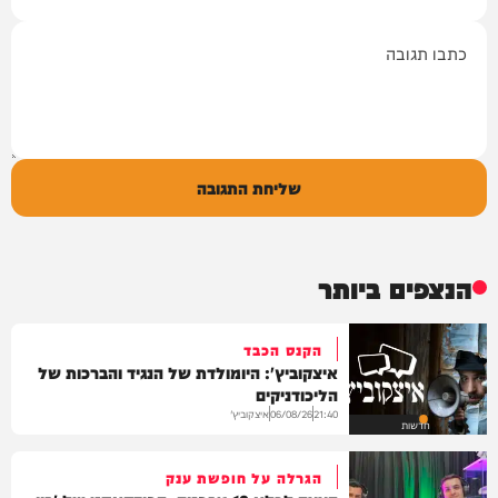
תגובה
שליחת התגובה
הנצפים ביותר
הקנס הכבד
איצקוביץ': היומולדת של הנגיד והברכות של
הליכודניקים
איצקוביץ'
06/08/26
21:40
חדשות
הגרלה על חופשת ענק