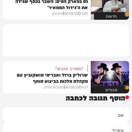
נס בפארק המים: השבר בכתף שגילה
את ה'גידול הממאיר'
21:00
06/08/26
חיים גפן
חדשות
"וחסדיך הרבים"
שרוליק ברזל ואברימי מושקוביץ עם
מקהלת מלכות בביצוע סוחף
14:17
06/08/26
המחדש מיוזיק
סינגלים
הוסף תגובה לכתבה
שם
אימייל