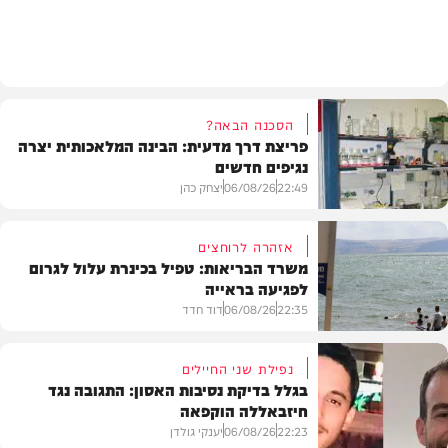
פוליטי
הסכנה הבאה?
פריצת דרך מדעית: הבינה המלאכותית יצרה
נגיפים חדשים
22:49
06/08/26
יצחק כהן
אזהרה לרוחצים
משרד הבריאות: טפיל בכינרת עלול לגרום
לפגיעה בראייה
בריאות
22:35
06/08/26
דוד חדד
נפילת שני החיילים
בגלל בדיקת נסיבות האסון: התגובה נגד
חיזבאללה הוקפאה
בארץ
22:23
06/08/26
יענקי גולדן