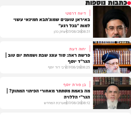
כתבות נוספות
דיווח דרמטי
באיראן טוענים שמוג'תבא חמינאי עשוי
למות "בכל רגע"
08:31
07/08/26
יצחק כהן
יחוה דעת
פרשת ראה: סוד עונג שבת ושמחת יום טוב |
הגר"ד יוסף
חדשות
08:25
07/08/26
רבי דוד יוסף
בן פורת יוסף
מה באמת מסתתר מאחורי הפיתוי המתוק? |
הגר"י הללויה
וידאו
08:12
07/08/26
מערכת המחדש