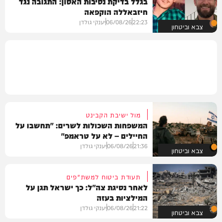
בגלל בדיקת נסיבות האסון: התגובה נגד
חיזבאללה הוקפאה
22:23
06/08/26
יענקי גולדן
צבא וביטחון
מול ישיבת הקבינט
המשפחות השכולות לשרים: "תחשבו על
החיילים – לא על טראמפ"
21:36
06/08/26
יענקי גולדן
צבא וביטחון
תעודת ביטוח למשת"פים
לאחר נסיגת צה"ל: כך ישראל תגן על
המילציות בעזה
21:22
06/08/26
יענקי גולדן
צבא וביטחון