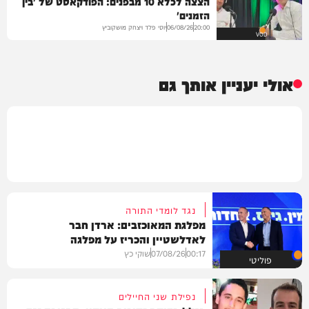
הצצה לכלא 10 מבפנים: הפודקאסט של 'בין
הזמנים'
יוסי פלד ויצחק מושקוביץ
06/08/26
20:00
VOD
אולי יעניין אותך גם
נגד לומדי התורה
מפלגת המאוכזבים: ארדן חבר
לאדלשטיין והכריז על מפלגה
00:17
07/08/26
שוקי כץ
פוליטי
נפילת שני החיילים