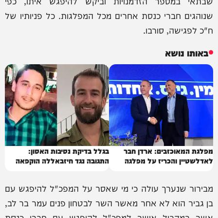
שבתאי במספר הזדמנויות וביקש להיפגש איתו, כפי
שנוהגים חברי כנסת אחרים מכל המפלגות. כל פניותיו של
ח"כ לפגישה, סורבו.
באותו נושא
מפלגת המאוכזבים: ארדן חבר
בגלל בדיקת נסיבות האסון:
לאדלשטיין והכריז על מפלגה
התגובה נגד חיזבאללה הוקפאה
מבירור שנערך עולה כי מי שאסר על המפכ"ל להיפגש עם
בן גביר הוא לא אחר מאשר השר לבטחון פנים עמר בר לב,
אשר במקביל אישר למפכ"ל להיפגש עם חברי כנסת