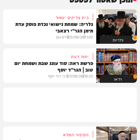
בית צדיקים יעמוד
גלריה: שמחת נישואי נכדת פוסק עדת
תימן הגר"י רצאבי
11:00
05/08/26
חיים גפן
גלריות
יחוה דעת
פרשת ראה: סוד עונג שבת ושמחת יום
טוב | הגר"ד יוסף
08:25
07/08/26
רבי דוד יוסף
וידאו
הסיפור המלא