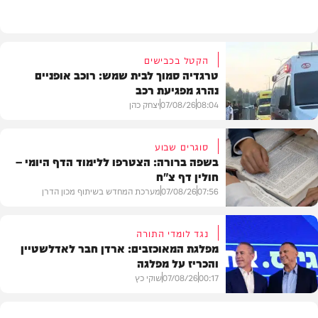
וידאו
הקטל בכבישים
טרגדיה סמוך לבית שמש: רוכב אופניים
נהרג מפגיעת רכב
08:04
07/08/26
יצחק כהן
סוגרים שבוע
בשפה ברורה: הצטרפו ללימוד הדף היומי –
חולין דף צ"ח
בארץ
07:56
07/08/26
מערכת המחדש בשיתוף מכון הדרן
נגד לומדי התורה
מפלגת המאוכזבים: ארדן חבר לאדלשטיין
והכריז על מפלגה
בית המדרש
00:17
07/08/26
שוקי כץ