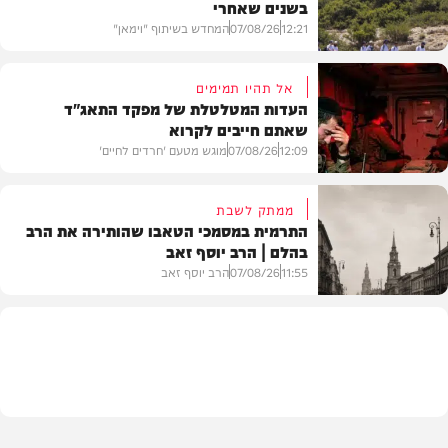
בשנים שאחרי
12:21
07/08/26
המחדש בשיתוף "וימאן"
אל תהיו תמימים
העדות המטלטלת של מפקד התאג"ד
שאתם חייבים לקרוא
וידאו
12:09
07/08/26
מוגש מטעם 'חרדים לחיים'
ממתק לשבת
התרמית במסמכי הטאבו שהותירה את הרב
בהלם | הרב יוסף זאב
דעות
11:55
07/08/26
הרב יוסף זאב
בית המדרש