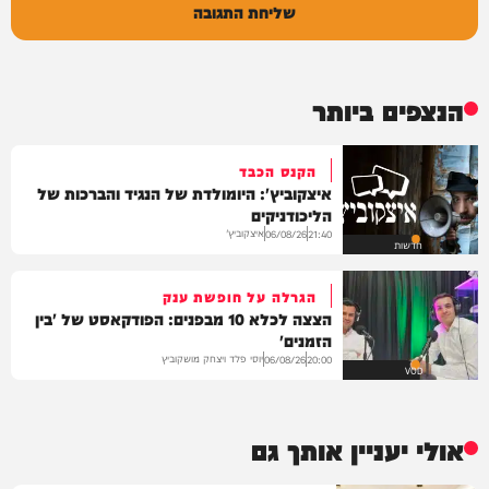
שליחת התגובה
הנצפים ביותר
הקנס הכבד
איצקוביץ': היומולדת של הנגיד והברכות של
הליכודניקים
איצקוביץ'
06/08/26
21:40
חדשות
הגרלה על חופשת ענק
הצצה לכלא 10 מבפנים: הפודקאסט של 'בין
הזמנים'
יוסי פלד ויצחק מושקוביץ
06/08/26
20:00
VOD
אולי יעניין אותך גם