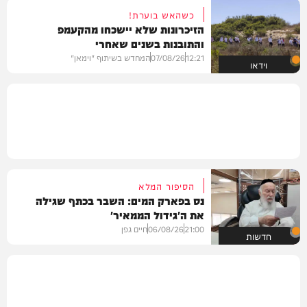
כשהאש בוערת!
הזיכרונות שלא יישכחו מהקעמפ
והתובנות בשנים שאחרי
12:21
07/08/26
המחדש בשיתוף "וימאן"
וידאו
הסיפור המלא
נס בפארק המים: השבר בכתף שגילה
את ה'גידול הממאיר'
21:00
06/08/26
חיים גפן
חדשות