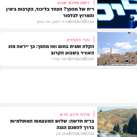
זיסמן מסכם שבוע
ריח של מהפך? הפחד בליכוד, הקרבות בימין
והמרוץ לבלפור
בארץ
13:44
07/08/26
אריה זיסמן, יתד נאמן
והרי התחזית
הקלה זמנית בחום ואז מהפך: כך ייראה מזג
האוויר בשבוע הקרוב
פוליטי
13:05
07/08/26
ליאור סודרי
מזג האוויר
מזרח תיכון חדש
ברית חדשה: שלוש המעצמות המוסלמיות
בדרך להסכם הגנה
13:02
07/08/26
יצחק כהן