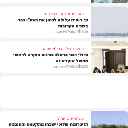
הערכת מודיעין דרמטית
כך רוסיה עלולה לבחון את נאט"ו כבר
בשנים הקרובות
בעולם
12:39
07/08/26
יצחק כהן
במעונו של הגרי"מ שכטר
גדולי רבני ברסלב בכינוס הוקרה לראשי
ממשל אוקראינה
בעולם
12:33
07/08/26
דודי סגל
חרדים
כשהאש בוערת!
הזיכרונות שלא יישכחו מהקעמפ והתובנות