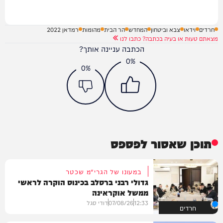
חרדים
וידאו
צבא וביטחון
המחדש
הר הבית
מהומות
רמדאן 2022
מצאתם טעות או בעיה בכתבה? כתבו לנו
הכתבה עניינה אותך?
0%
0%
תוכן שאסור לפספס
במעונו של הגרי"מ שכטר
גדולי רבני ברסלב בכינוס הוקרה לראשי
ממשל אוקראינה
12:33
07/08/26
דודי סגל
חרדים