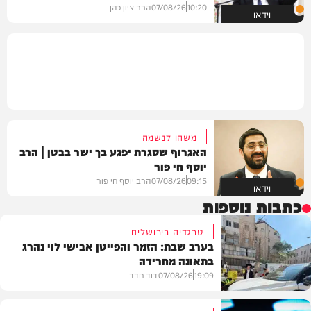
10:20
07/08/26
הרב ציון כהן
וידאו
משהו לנשמה
האגרוף שסגרת יפגע בך ישר בבטן | הרב
יוסף חי פור
09:15
07/08/26
הרב יוסף חי פור
וידאו
כתבות נוספות
טרגדיה בירושלים
בערב שבת: הזמר והפייטן אבישי לוי נהרג
בתאונה מחרידה
19:09
07/08/26
דוד חדד