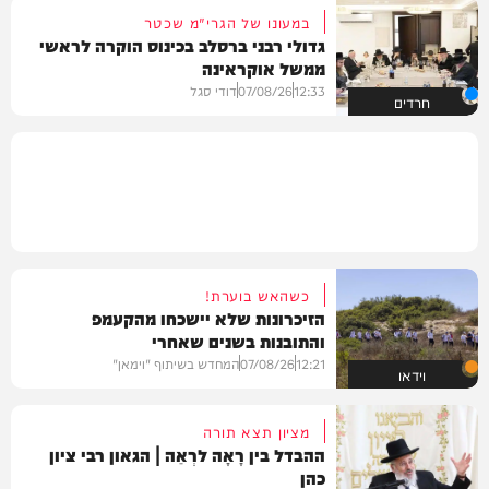
במעונו של הגרי"מ שכטר
גדולי רבני ברסלב בכינוס הוקרה לראשי
ממשל אוקראינה
12:33
07/08/26
דודי סגל
חרדים
כשהאש בוערת!
הזיכרונות שלא יישכחו מהקעמפ
והתובנות בשנים שאחרי
12:21
07/08/26
המחדש בשיתוף "וימאן"
וידאו
מציון תצא תורה
ההבדל בין רָאָה לרְאֵה | הגאון רבי ציון
כהן