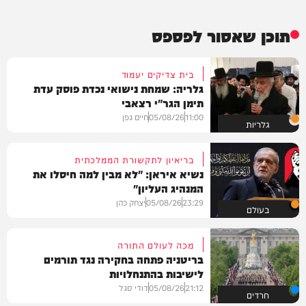
תוכן שאסור לפספס
בית צדיקים יעמוד
גלריה: שמחת נישואי נכדת פוסק עדת
תימן הגר"י רצאבי
11:00
05/08/26
חיים גפן
גלריות
בריאיון לתקשורת הממלכתית
נשיא איראן: "לא מבין למה חיסלו את
המנהיג העליון"
23:29
05/08/26
יצחק כהן
בעולם
מכה לעולם התורה
בריטניה פתחה בחקירה נגד תורמים
לישיבות בהתנחלויות
21:12
05/08/26
דודי סגל
חרדים