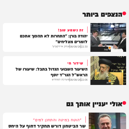
הנצפים ביותר
זה נשמע טוב!
יהודה בורן: "התחרות לא תהפוך אתכם
לזמרים מצליחים"
יצחק אייזיקוביץ'
08/08/26
22:30
חדשות
שידור חי
השיעור השבועי הגדול בתבל: שיעורו של
הראש"ל הגר"ד יוסף
מערכת המחדש
08/08/26
22:06
וידאו
אולי יעניין אותך גם
"הוטח במיטה והתחנן למים"
שר הביטחון דורש תחקיר דחוף על היחס