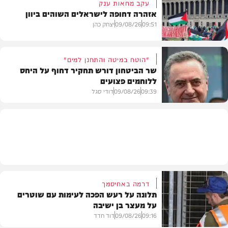
עקב מחאות ענק
אזהרה דחופה לישראלים השוהים ביוון
חדשות
09:51
09/08/26
יצחק כהן
"הוטח במיטה והתחנן למים"
שר הביטחון דורש תחקיר דחוף על היחס
ללוחמים פצועים
חדשות
09:39
09/08/26
דודי סגל
חדשות
דרמה באחיסמך
תלונה על רעש הפכה לעימות עם שוטרים
על מעצר בן ישיבה
09:16
09/08/26
דוד חדד