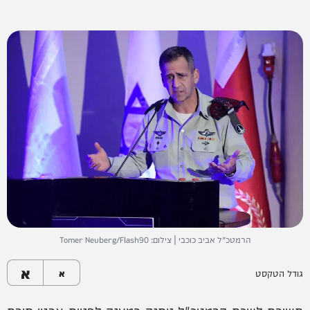
הרמטכ"ל אביב כוכבי | צילום: Tomer Neuberg/Flash90
א
גודל הטקסט
א