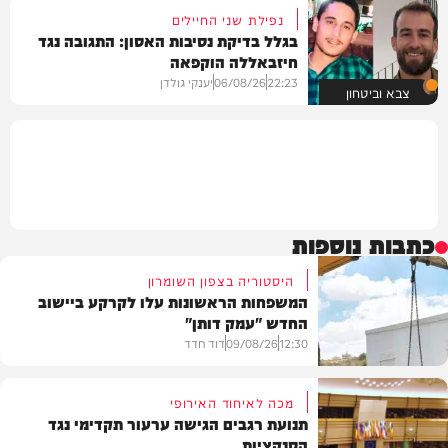
נפילת שני החיילים
בגלל בדיקת נסיבות האסון: התגובה נגד
חיזבאללה הוקפאה
22:23
06/08/26
יענקי גולדן
צבא וביטחון
כתבות נוספות
היסטוריה בצפון השומרון
המשפחות הראשונות עלו לקרקע ביישוב
החדש "עמק דותן"
12:30
09/08/26
דוד חדד
מכה לאיחוד האירופי
תנועת רגבים הגישה ערעור תקדימי נגד
הסנקציות
בארץ