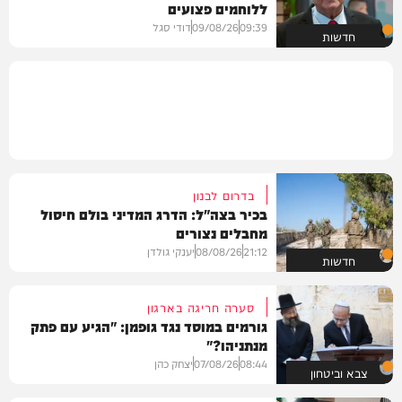
ללוחמים פצועים
09:39
09/08/26
דודי סגל
חדשות
בדרום לבנון
בכיר בצה"ל: הדרג המדיני בולם חיסול
מחבלים נצורים
21:12
08/08/26
יענקי גולדן
חדשות
סערה חריגה בארגון
גורמים במוסד נגד גופמן: "הגיע עם פתק
מנתניהו?"
08:44
07/08/26
יצחק כהן
צבא וביטחון