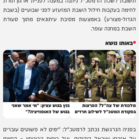
תשובת לשכת הרמטכ"ל ניתנה במענה לפניית ארגון תורת
לחימה בעקבות חילול השבת המזעזע לפני שבועיים (בשבת
הגדול-מצורע) באמצעות מסיבת עיתונאים מתוך סעודת
השבת במחנה עופר.
באותו נושא
מלכודת של צה"ל? הפרצות
גנץ בגוש עציון: "מי אמר שאני
בפקודת המטכ"ל לשילוב חרדים
בגוש של האופוזיציה?"
בפניה הנרגשת נכתב לרמטכ"ל: "ימים לא פשוטים עוברים
על אזרחי ישראל היהודים, ועל כוחות הביטחון – החווים