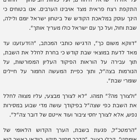
התקפת רצח פראית מצד אויבינו הערבים. אנו בטוחים כי
הינך עוסק במלאכת הקודש של ביטחון ישראל יומם ולילה,
שבת וחול, ועל כך עם ישראל כולו מעריך אותך".
"דווקא משום כך", הדגישו כותבי המכתב, "הזדעזענו עד
מאד לדעת במוצאי שבת קודש כי בחרת לחלל את השבת,
תוך עבירה על הוראות הפיקוד העליון המפורשות, על
הנורמות בצה"ל, ותוך כפיית המעשה החמור על חיילים
שומרי שבת".
"ולצורך מה?" תמהו. "לא לצורך מבצעי, עליו מצווה לחלל
את השבת כפי שצה"ל בפיקודך עושה מדי שבוע במסירות
נפש, אלא לצורך יחסי ציבור ועוד אייטם של דובר צה"ל".
"הרמטכ"ל, פגעת בשבת, הערך הקדוש הלאומי של
אומתנו", קבלו בצער. "הדבר מחייב תיקון, בוודאי כאשר הוא