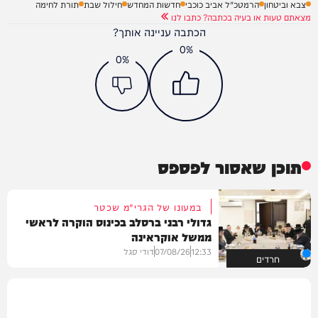
צבא וביטחון
הרמטכ"ל אביב כוכבי
חדשות המחדש
חילול שבת
תורת לחימה
מצאתם טעות או בעיה בכתבה? כתבו לנו
הכתבה עניינה אותך?
0%
0%
תוכן שאסור לפספס
במעונו של הגרי"מ שכטר
גדולי רבני ברסלב בכינוס הוקרה לראשי
ממשל אוקראינה
12:33
07/08/26
דודי סגל
חרדים