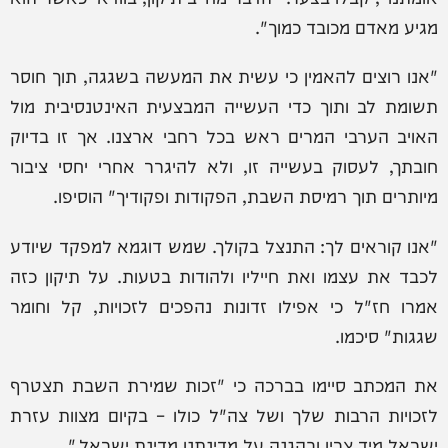
מגיע מאדם מכובד כמוך".
"אנו רוצים להאמין כי עשית את המעשה בשגגה, תוך חוסר
תשומת לב ותוך כדי העשייה המבצעית האינטנסיבית מול
האויב הערבי המרים ראש בכל רחבי ארצנו. אך זו בדיוק
חובתך, לעסוק בעשייה זו, ולא להיגרר אחרי יחסי ציבור
מיותרים תוך רמיסת השבת, הפקודות ופקודיך" הוסיפו.
"אנו קוראים לך: התנצל בקולך. שמש דוגמא למפקד שיודע
לכבד את עצמו ואת חייליו ולהודות בטעות. על תיקון כזה
אמרו חז"ל כי אפילו זדונות נהפכים לזכויות, קל וחומר
שגגות" סיכמו.
את המכתב סיימו בברכה כי "זכות שמירת השבת תצטרף
לזכויות הרבות שלך ושל צה"ל כולו – בקיום מצוות עזרת
ישראל מיד צריו ובהגנה על מדינתנו מדינת ישראל."