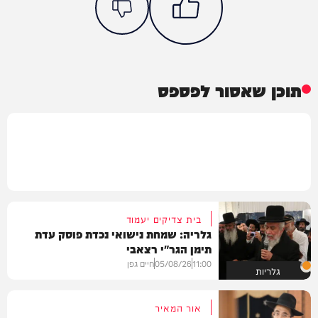
תוכן שאסור לפספס
בית צדיקים יעמוד
גלריה: שמחת נישואי נכדת פוסק עדת
תימן הגר"י רצאבי
11:00
05/08/26
חיים גפן
גלריות
אור המאיר