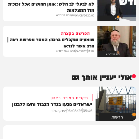
לא לבעלי לב חלש: אומן החושים אכל זכוכית
מול המצלמות
מערכת המחדש
04/08/26
20:00
VOD
הפרשה בקצרה
שומעים ומקבלים ברכה: המסר מפרשת ראה |
הרב אשר לנדאו
הרב אשר לנדאו
04/08/26
14:02
בית המדרש
אולי יעניין אותך גם
תקרית חמורה בצפון
ישראלים פגעו בגדר הגבול וחצו ללבנון
09:46
06/08/26
יענקי גולדן
חדשות