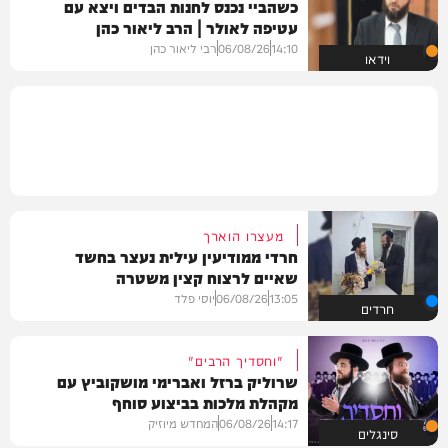
כשהביי נכנס לחנות הבדים ויצא עם
עטיפה לאולר | הרב ליאור כהן
14:10
06/08/26
רבי ליאור כהן
וידאו
מעצרו הוארך
חרדי ממודיעין עילית נעצר בחשד
שאיים לרצוח קצין משטרה
13:05
06/08/26
יוסי פלד
חרדים
"וחסדיך הרבים"
שרוליק ברזל ואברימי מושקוביץ עם
מקהלת מלכות בביצוע סוחף
14:17
06/08/26
המחדש מיוזיק
סינגלים