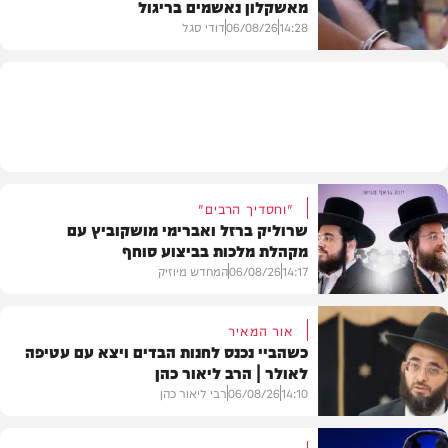
מאשקלון נאשמים בריגול
פוליטי
14:28
06/08/26
דודי סגל
משפט
"וחסדיך הרבים"
שרוליק ברזל ואברימי מושקוביץ עם
מקהלת מלכות בביצוע סוחף
14:17
06/08/26
המחדש מיוזיק
אור המאיר
כשהביי נכנס לחנות הבדים ויצא עם עטיפה
לאולר | הרב ליאור כהן
סינגלים
14:10
06/08/26
רבי ליאור כהן