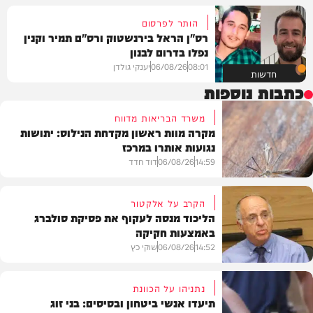
הותר לפרסום
רס"ן הראל בירנשטוק ורס"ם תמיר וקנין
נפלו בדרום לבנון
08:01
06/08/26
יענקי גולדן
חדשות
כתבות נוספות
משרד הבריאות מדווח
מקרה מוות ראשון מקדחת הנילוס: יתושות
נגועות אותרו במרכז
14:59
06/08/26
דוד חדד
הקרב על אלקטור
הליכוד מנסה לעקוף את פסיקת סולברג
באמצעות חקיקה
בריאות
14:52
06/08/26
שוקי כץ
נתניהו על הכוונת
תיעדו אנשי ביטחון ובסיסים: בני זוג