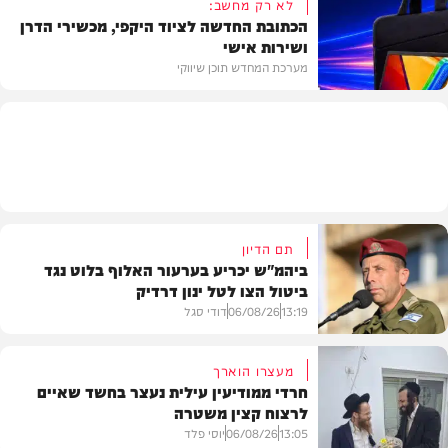
לא רק מחשב:
הכתובת החדשה לציוד היקפי, מכשירי הדרן
ושירות אישי
וידאו
מערכת המחדש תוכן שיווקי
תוכן שיווקי
תם הדיון
ביהמ"ש יכריע בערעור האלוף בלוט נגד
ביטול הצו לטל ינון דרדיק
13:19
06/08/26
דודי סגל
מעצרו הוארך
חרדי ממודיעין עילית נעצר בחשד שאיים
לרצוח קצין משטרה
משפט
13:05
06/08/26
יוסי פלד