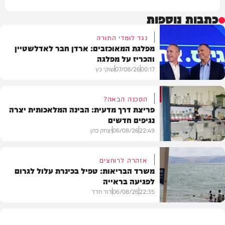
כתבות נוספות
נגד לומדי התורה
מפלגת המאוכזבים: ארדן חבר לאדלשטיין
והכריז על מפלגה
00:17
07/08/26
שוקי כץ
הסכנה הבאה?
פריצת דרך מדעית: הבינה המלאכותית יצרה
נגיפים חדשים
פוליטי
22:49
06/08/26
יצחק כהן
אזהרה לרוחצים
משרד הבריאות: טפיל בכינרת עלול לגרום
לפגיעה בראייה
בריאות
22:35
06/08/26
דוד חדד