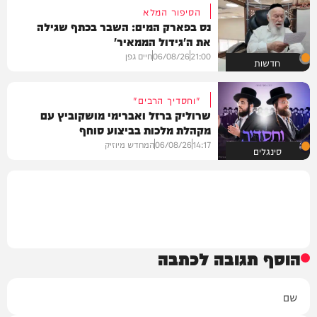
הסיפור המלא
נס בפארק המים: השבר בכתף שגילה
את ה'גידול הממאיר'
21:00
06/08/26
חיים גפן
חדשות
"וחסדיך הרבים"
שרוליק ברזל ואברימי מושקוביץ עם
מקהלת מלכות בביצוע סוחף
14:17
06/08/26
המחדש מיוזיק
סינגלים
הוסף תגובה לכתבה
שם