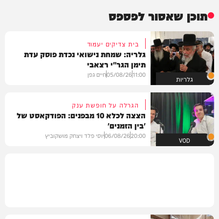
תוכן שאסור לפספס
בית צדיקים יעמוד
גלריה: שמחת נישואי נכדת פוסק עדת
תימן הגר"י רצאבי
11:00
05/08/26
חיים גפן
גלריות
הגרלה על חופשת ענק
הצצה לכלא 10 מבפנים: הפודקאסט של
'בין הזמנים'
20:00
06/08/26
יוסי פלד ויצחק מושקוביץ
VOD