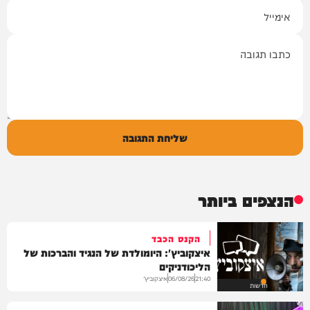
אימייל
תגובה
שליחת התגובה
הנצפים ביותר
הקנס הכבד
איצקוביץ': היומולדת של הנגיד והברכות של
הליכודניקים
איצקוביץ'
06/08/26
21:40
חדשות