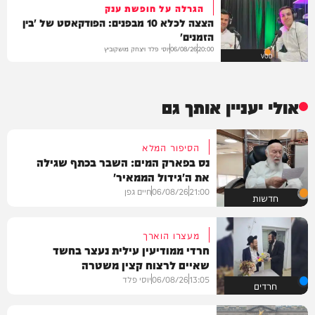
הגרלה על חופשת ענק
הצצה לכלא 10 מבפנים: הפודקאסט של 'בין
הזמנים'
יוסי פלד ויצחק מושקוביץ
06/08/26
20:00
VOD
אולי יעניין אותך גם
הסיפור המלא
נס בפארק המים: השבר בכתף שגילה
את ה'גידול הממאיר'
21:00
06/08/26
חיים גפן
חדשות
מעצרו הוארך
חרדי ממודיעין עילית נעצר בחשד
שאיים לרצוח קצין משטרה
13:05
06/08/26
יוסי פלד
חרדים