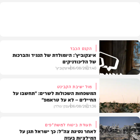
בארץ
הקנס הכבד
איצקוביץ': היומולדת של הנגיד והברכות
של הליכודניקים
21:40
06/08/26
איצקוביץ'
מול ישיבת הקבינט
המשפחות השכולות לשרים: "תחשבו על
החיילים – לא על טראמפ"
חדשות
21:36
06/08/26
יענקי גולדן
תעודת ביטוח למשת"פים
לאחר נסיגת צה"ל: כך ישראל תגן על
המילציות בעזה
צבא וביטחון