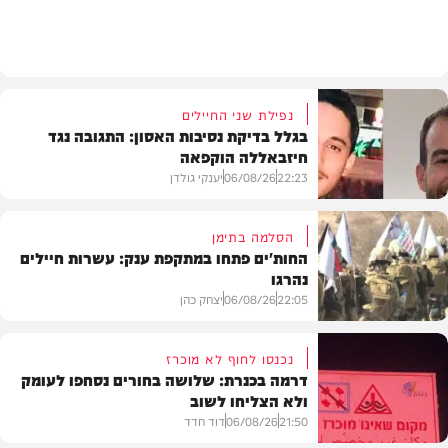
בארץ
נפילת שני החיילים
בגלל בדיקת נסיבות האסון: התגובה נגד
חיזבאללה הוקפאה
22:23
06/08/26
יענקי גולדן
הסלמה בתימן
החות'ים פתחו במתקפת ענק: עשרות חיילים
נהרגו
צבא וביטחון
22:05
06/08/26
יצחק כהן
נכנסו לחוף לא מוכרז
דרמה בכנרת: שלושה בחורים נסחפו לעומק
ולא הצליחו לשוב
בעולם
21:50
06/08/26
דוד חדד