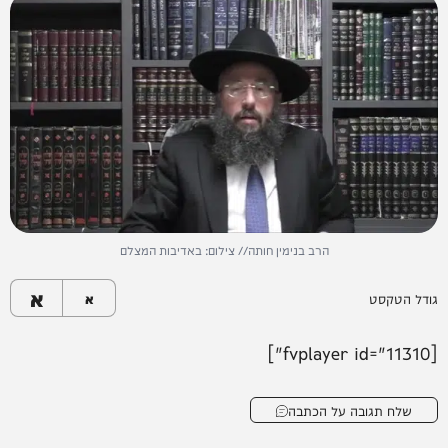
הרב בנימין חותה// צילום: באדיבות המצלם
א
גודל הטקסט
א
[fvplayer id="11310"]
שלח תגובה על הכתבה