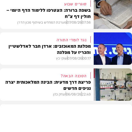
סוגרים שבוע
בשפה ברורה: הצטרפו ללימוד הדף היומי –
חולין דף צ"ח
07:56
07/08/26
מערכת המחדש בשיתוף מכון הדרן
נגד לומדי התורה
מפלגת המאוכזבים: ארדן חבר לאדלשטיין
והכריז על מפלגה
בית המדרש
00:17
07/08/26
שוקי כץ
הסכנה הבאה?
פריצת דרך מדעית: הבינה המלאכותית יצרה
נגיפים חדשים
פוליטי
22:49
06/08/26
יצחק כהן
בריאות