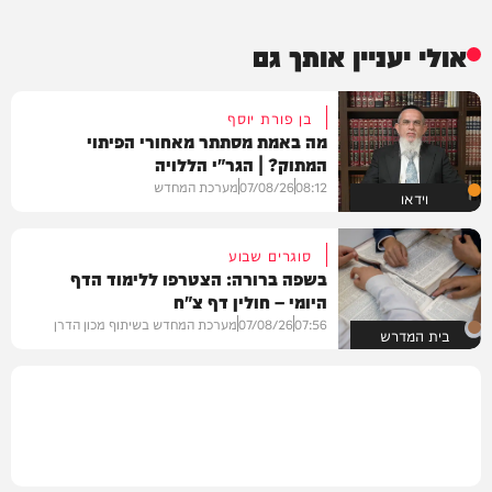
אולי יעניין אותך גם
בן פורת יוסף
מה באמת מסתתר מאחורי הפיתוי
המתוק? | הגר"י הללויה
08:12
07/08/26
מערכת המחדש
וידאו
סוגרים שבוע
בשפה ברורה: הצטרפו ללימוד הדף
היומי – חולין דף צ"ח
07:56
07/08/26
מערכת המחדש בשיתוף מכון הדרן
בית המדרש