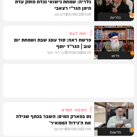
גלריה: שמחת נישואי נכדת פוסק עדת
תימן הגר"י רצאבי
11:00
05/08/26
חיים גפן
גלריות
יחוה דעת
פרשת ראה: סוד עונג שבת ושמחת יום
טוב | הגר"ד יוסף
08:25
07/08/26
רבי דוד יוסף
וידאו
הסיפור המלא
נס בפארק המים: השבר בכתף שגילה
את ה'גידול הממאיר'
21:00
06/08/26
חיים גפן
חדשות