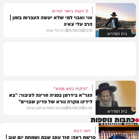
5 דקות באור החיים
אוי ואבוי למי שלא יעשה העברות בזמן |
הרב עלי צאיג
23:10
05/08/26
הרב עלי צאיג
בית המדרש
"פיקוח נפש ממש"
הגר"א בידרמן בפניה חריגה לציבור: "בא
לידינו מקרה נורא של פדיון שבויים"
14:26
05/08/26
מערכת המחדש תוכן שיווקי
בית המדרש
כתבות נוספות
יחוה דעת
פרשת ראה: סוד עונג שבת ושמחת יום טוב |