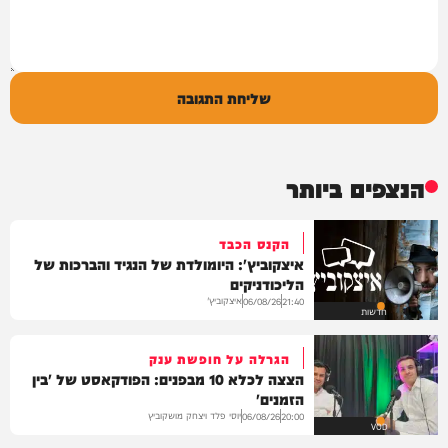
שליחת התגובה
הנצפים ביותר
הקנס הכבד
איצקוביץ': היומולדת של הנגיד והברכות של
הליכודניקים
איצקוביץ'
06/08/26
21:40
חדשות
הגרלה על חופשת ענק
הצצה לכלא 10 מבפנים: הפודקאסט של 'בין
הזמנים'
יוסי פלד ויצחק מושקוביץ
06/08/26
20:00
VOD