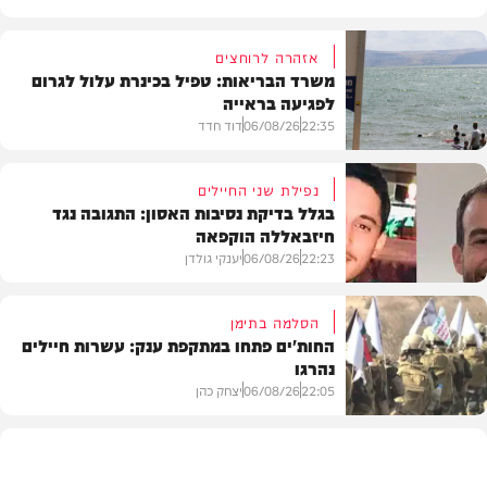
אזהרה לרוחצים
משרד הבריאות: טפיל בכינרת עלול לגרום
לפגיעה בראייה
22:35
06/08/26
דוד חדד
נפילת שני החיילים
בגלל בדיקת נסיבות האסון: התגובה נגד
חיזבאללה הוקפאה
בארץ
22:23
06/08/26
יענקי גולדן
הסלמה בתימן
החות'ים פתחו במתקפת ענק: עשרות חיילים
נהרגו
צבא וביטחון
22:05
06/08/26
יצחק כהן