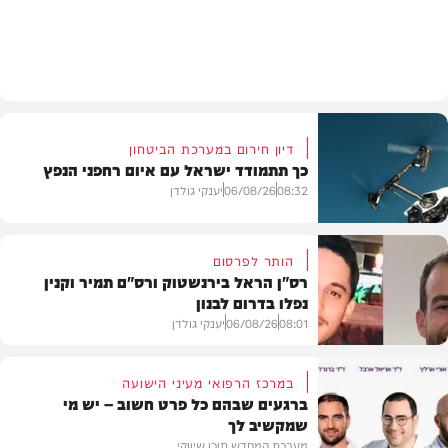
חדשות
דיון חירום במערכת הביטחון
כך תתמודד ישראל עם איום רחפני הנפץ
08:32
06/08/26
יענקי גולדן
הותר לפרסום
רס"ן הראל בירנשטוק ורס"ם תמיר וקנין
נפלו בדרום לבנון
חדשות
08:01
06/08/26
יענקי גולדן
במרכז הרפואי מעיני הישועה
ברגעים שבהם כל פרט חשוב – יש מי
שמקשיב לך
חדשות
מערכת המחדש תוכן שיווקי