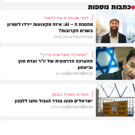
כתבות נוספות
לפני שבוחרים מה ללמוד:
מהפכת ה – AI: איזה מקצועות יירדו לטמיון
בשנים הקרובות?
מערכת המחדש תוכן שיווקי
"המערכה השלישית בדרך"
ההערכה הדרמטית של יו"ר ועדת חוץ
וביטחון
תוכן שיווקי
09:52
06/08/26
שוקי כץ
תקרית חמורה בצפון
ישראלים פגעו בגדר הגבול וחצו ללבנון
חדשות
09:46
06/08/26
יענקי גולדן