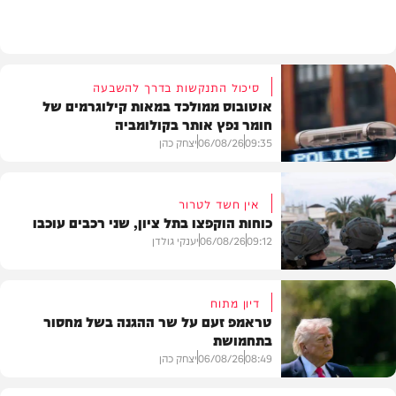
חדשות
סיכול התנקשות בדרך להשבעה
אוטובוס ממולכד במאות קילוגרמים של
חומר נפץ אותר בקולומביה
09:35
06/08/26
יצחק כהן
אין חשד לטרור
כוחות הוקפצו בתל ציון, שני רכבים עוכבו
חדשות
09:12
06/08/26
יענקי גולדן
דיון מתוח
טראמפ זעם על שר ההגנה בשל מחסור
בתחמושת
חדשות
08:49
06/08/26
יצחק כהן