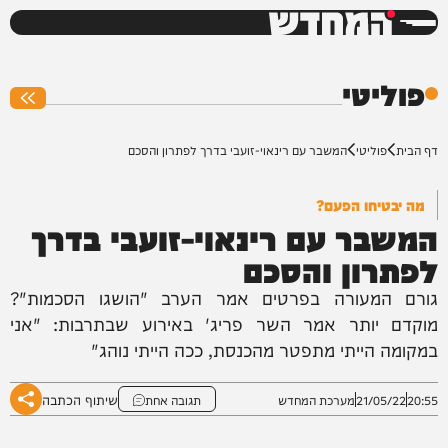
המחדש
0%
פוליטי
דף הבית
פוליטי
המשבר עם רינאוי-זועבי בדרך לפתרון והסכם
מה יבטיחו הפעם?
המשבר עם רינאוי-זועבי בדרך
לפתרון והסכם
גורם המעורה בפרטים אמר הערב "הושגו הסכמות"?
מוקדם יותר אמר השר פריג' באירוע שבתרבות: "אני
במקומה הייתי מתפטר מהכנסת, ככה הייתי נוהג"
שיתוף הכתבה
20:55
21/05/22
מערכת המחדש
תגובה אחת