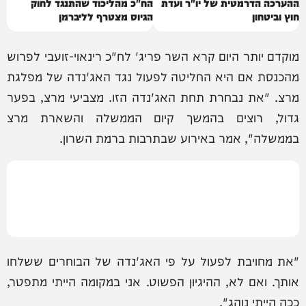
ההערכה הדרמטית של יו"ר ועדת
הח"כ מהליכוד שהתנגד לחוק
חוץ וביטחון
הגיוס מצטרף לליברמן
מוקדם יותר היום קרא השר פריג' לח"כ רינאוי-זועבי לפרוש
מהכנסת אם היא החליטה לפעול נגד האג'נדה של מפלגת
מרצ. "את נבחרת תחת האג'נדה הזו. מצביעי מרצ, בפער
גדול, רוצים בהמשך קיום הממשלה והשארת מרצ
בממשלה", אמר באירוע שבתרבות ברמת השרון.
"את מחויבת לפעול על פי האג'נדה של הבוחרים ששלחו
אותך. ואם לא, ההיגיון הפשוט. אני במקומה הייתי מתפטר,
ככה הייתי נוהג".