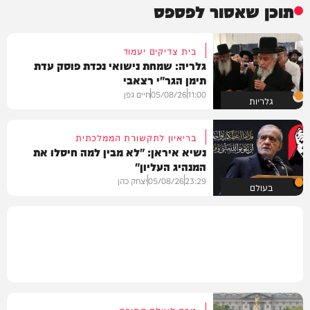
תוכן שאסור לפספס
בית צדיקים יעמוד
גלריה: שמחת נישואי נכדת פוסק עדת
תימן הגר"י רצאבי
11:00
05/08/26
חיים גפן
גלריות
בריאיון לתקשורת הממלכתית
נשיא איראן: "לא מבין למה חיסלו את
המנהיג העליון"
23:29
05/08/26
יצחק כהן
בעולם
מכה לעולם התורה