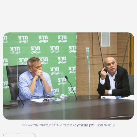
עיסוואי פרג' וניצן הורוביץ // צילום: אוליבייה פיטוסי/פלאש 90