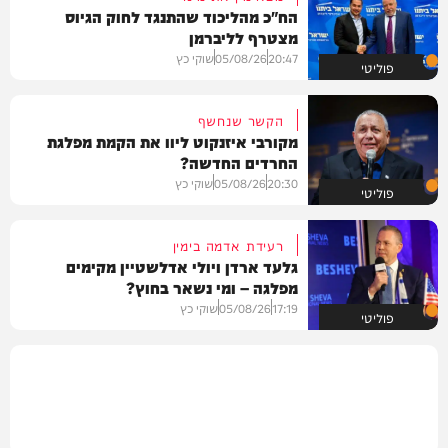
הח"כ מהליכוד שהתנגד לחוק הגיוס
מצטרף לליברמן
20:47
05/08/26
שוקי כץ
פוליטי
הקשר שנחשף
מקורבי איזנקוט ליוו את הקמת מפלגת
החרדים החדשה?
20:30
05/08/26
שוקי כץ
פוליטי
רעידת אדמה בימין
גלעד ארדן ויולי אדלשטיין מקימים
מפלגה – ומי נשאר בחוץ?
17:19
05/08/26
שוקי כץ
פוליטי