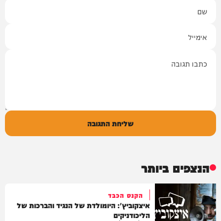
שם
אימייל
תגובה
שליחת התגובה
הנצפים ביותר
הקנס הכבד
איצקוביץ': היומולדת של הנגיד והברכות של
הליכודניקים