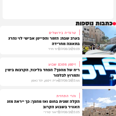
כתבות נוספות
טרגדיה בירושלים
בערב שבת: הזמר והפייטן אבישי לוי נהרג
בתאונה מחרידה
19:09
07/08/26
דוד חדד
זיסמן מסכם שבוע
ריח של מהפך? הפחד בליכוד, הקרבות בימין
והמרוץ לבלפור
בארץ
13:44
07/08/26
אריה זיסמן, יתד נאמן
והרי התחזית
הקלה זמנית בחום ואז מהפך: כך ייראה מזג
האוויר בשבוע הקרוב
פוליטי
13:05
07/08/26
ליאור סודרי