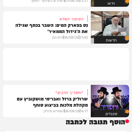
12:21
07/08/26
המחדש בשיתוף "וימאן"
וידאו
הסיפור המלא
נס בפארק המים: השבר בכתף שגילה
את ה'גידול הממאיר'
21:00
06/08/26
חיים גפן
חדשות
"וחסדיך הרבים"
שרוליק ברזל ואברימי מושקוביץ עם
מקהלת מלכות בביצוע סוחף
14:17
06/08/26
המחדש מיוזיק
סינגלים
הוסף תגובה לכתבה