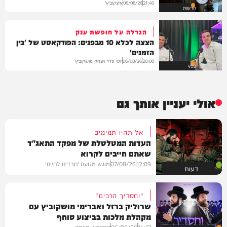
איצקוביץ'
06/08/26
21:40
חדשות
הגרלה על חופשת ענק
הצצה לכלא 10 מבפנים: הפודקאסט של 'בין
הזמנים'
יוסי פלד ויצחק מושקוביץ
06/08/26
20:00
VOD
אולי יעניין אותך גם
אל תהיו תמימים
העדות המטלטלת של מפקד התאג"ד
שאתם חייבים לקרוא
12:09
07/08/26
מוגש מטעם 'חרדים לחיים'
דעות
"וחסדיך הרבים"
שרוליק ברזל ואברימי מושקוביץ עם
מקהלת מלכות בביצוע סוחף
14:17
06/08/26
המחדש מיוזיק