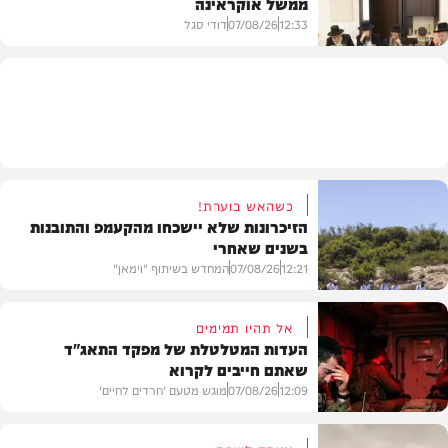
ממשל אוקראינה
בעולם
12:33
07/08/26
דודי סגל
חרדים
כשהאש בוערת!
הזיכרונות שלא יישכחו מהקעמפ והתובנות
בשנים שאחרי
12:21
07/08/26
המחדש בשיתוף "וימאן"
אל תהיו תמימים
העדות המטלטלת של מפקד התאג"ד
שאתם חייבים לקרוא
וידאו
12:09
07/08/26
מוגש מטעם 'חרדים לחיים'