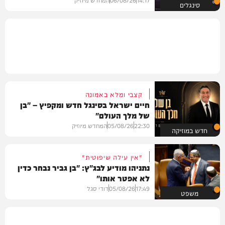
סינגלים
קצבי ומלא באמונה
חיים ישראל בסינגל חדש ומקפיץ – "בן
של מלך העולם"
22:30
05/08/26
המחדש מיוזיק
חדש במוזיקה
"אין עילה שיפוטית"
נתניהו מודיע לבג"ץ: "בן גביר נבחר כדין
לא אפטר אותו"
17:49
05/08/26
דודי סגל
משפט