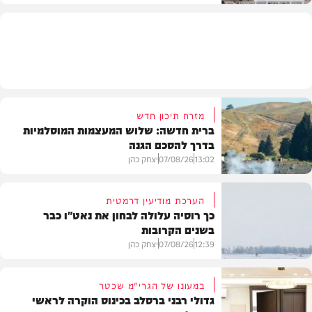
מזג האוויר
מזרח תיכון חדש
ברית חדשה: שלוש המעצמות המוסלמיות
בדרך להסכם הגנה
13:02
07/08/26
יצחק כהן
הערכת מודיעין דרמטית
כך רוסיה עלולה לבחון את נאט"ו כבר
בשנים הקרובות
בעולם
12:39
07/08/26
יצחק כהן
במעונו של הגרי"מ שכטר
גדולי רבני ברסלב בכינוס הוקרה לראשי