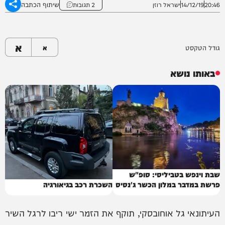
שיתוף הכתבה
20:46
14/12/19
ישראל רוזן
2 תגובות
א
גודל הטקסט
א
באותו נושא
שבת וינפש בטביליסי: סופ"ש
פרשת במדבר במלון הכשר ג'נסיס
השכרת רכב בגיאורגיה
העיתונאי גל אוחובסקי, תוקף את הזמר ישי ריבו לרגל השיר