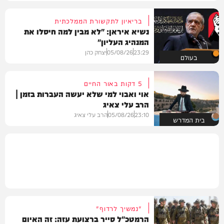
בריאיון לתקשורת הממלכתית
נשיא איראן: "לא מבין למה חיסלו את
המנהיג העליון"
23:29
05/08/26
יצחק כהן
בעולם
5 דקות באור החיים
אוי ואבוי למי שלא יעשה העברות בזמן |
הרב עלי צאיג
23:10
05/08/26
הרב עלי צאיג
בית המדרש
"נמשיך לרדוף"
הרמטכ"ל סייר ברצועת עזה: זה האיום