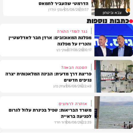
הדרמטי שהעביר לחמאס
19:57
05/08/26
יענקי גולדן
צבא וביטחון
כתבות נוספות
נגד לומדי התורה
מפלגת המאוכזבים: ארדן חבר לאדלשטיין
והכריז על מפלגה
00:17
07/08/26
שוקי כץ
הסכנה הבאה?
פריצת דרך מדעית: הבינה המלאכותית יצרה
נגיפים חדשים
פוליטי
22:49
06/08/26
יצחק כהן
אזהרה לרוחצים
משרד הבריאות: טפיל בכינרת עלול לגרום
לפגיעה בראייה
בריאות
22:35
06/08/26
דוד חדד