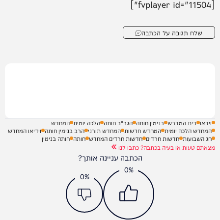
[fvplayer id="11504"]
שלח תגובה על הכתבה
וידאו
בית המדרש
בנימין חותה
הגר"ב חותה
הלכה יומית
המחדש
המחדש הלכה יומית
המחדש חדשות
המחדש תורני
הרב בנימין חותה
וידיאו המחדש
חג השבועות
חדשות חרדים
חדשות חרדים המחדש
חותה
חותה בנימין
מצאתם טעות או בעיה בכתבה? כתבו לנו
הכתבה עניינה אותך?
0%
0%