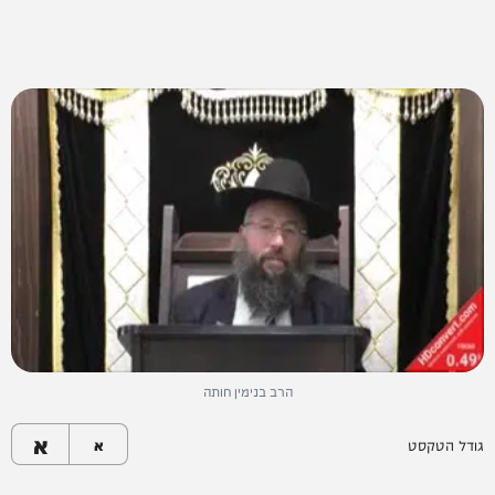
הרב בנימין חותה
א
גודל הטקסט
א