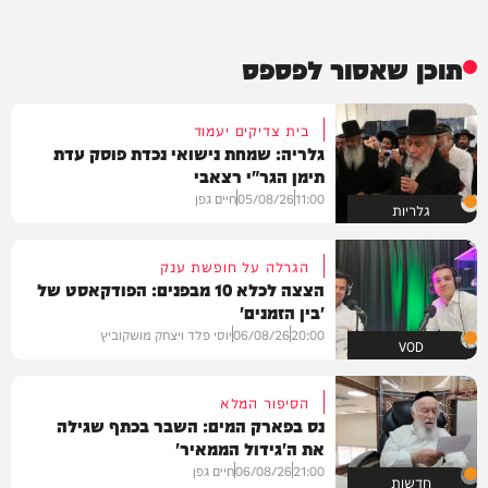
תוכן שאסור לפספס
בית צדיקים יעמוד
גלריה: שמחת נישואי נכדת פוסק עדת
תימן הגר"י רצאבי
11:00
05/08/26
חיים גפן
גלריות
הגרלה על חופשת ענק
הצצה לכלא 10 מבפנים: הפודקאסט של
'בין הזמנים'
20:00
06/08/26
יוסי פלד ויצחק מושקוביץ
VOD
הסיפור המלא
נס בפארק המים: השבר בכתף שגילה
את ה'גידול הממאיר'
21:00
06/08/26
חיים גפן
חדשות