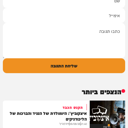
אימייל
תגובה
שליחת התגובה
הנצפים ביותר
הקנס הכבד
איצקוביץ': היומולדת של הנגיד והברכות של
הליכודניקים
איצקוביץ'
06/08/26
21:40
חדשות