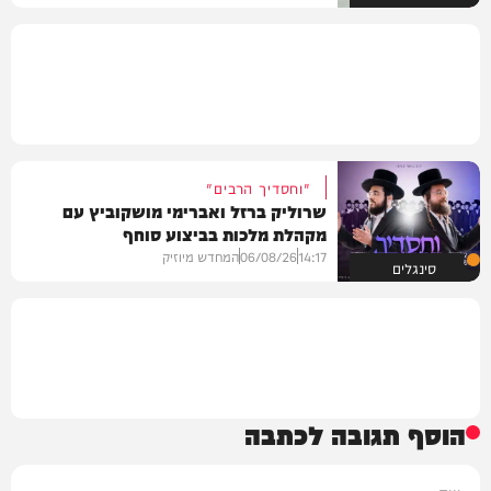
"וחסדיך הרבים"
שרוליק ברזל ואברימי מושקוביץ עם
מקהלת מלכות בביצוע סוחף
14:17
06/08/26
המחדש מיוזיק
סינגלים
הוסף תגובה לכתבה
שם