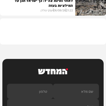
לאחר נסיגת צה"ל: כך ישראל תגן על
המילציות בעזה
צבא וביטחון
21:22
06/08/26
יענקי גולדן
צבא וביטחון
המחדש