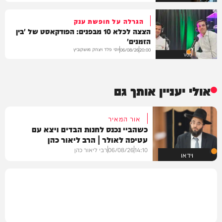
הגרלה על חופשת ענק
הצצה לכלא 10 מבפנים: הפודקאסט של 'בין
הזמנים'
יוסי פלד ויצחק מושקוביץ
06/08/26
20:00
VOD
אולי יעניין אותך גם
אור המאיר
כשהביי נכנס לחנות הבדים ויצא עם
עטיפה לאולר | הרב ליאור כהן
14:10
06/08/26
רבי ליאור כהן
וידאו