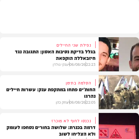
בארץ
נפילת שני החיילים
בגלל בדיקת נסיבות האסון: התגובה נגד
חיזבאללה הוקפאה
22:23
06/08/26
יענקי גולדן
הסלמה בתימן
החות'ים פתחו במתקפת ענק: עשרות חיילים
נהרגו
צבא וביטחון
22:05
06/08/26
יצחק כהן
נכנסו לחוף לא מוכרז
דרמה בכנרת: שלושה בחורים נסחפו לעומק
ולא הצליחו לשוב
בעולם