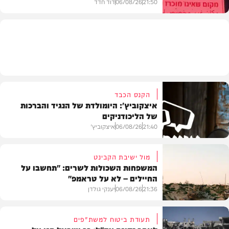
21:50
06/08/26
דוד חדד
בארץ
הקנס הכבד
איצקוביץ': היומולדת של הנגיד והברכות
של הליכודניקים
21:40
06/08/26
איצקוביץ'
מול ישיבת הקבינט
המשפחות השכולות לשרים: "תחשבו על
החיילים – לא על טראמפ"
חדשות
21:36
06/08/26
יענקי גולדן
תעודת ביטוח למשת"פים