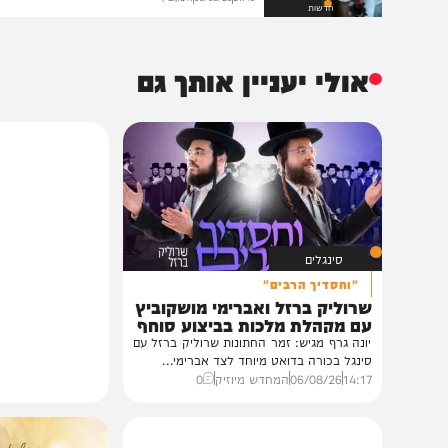
הנצפים ביותר
הקנס הכבד
איצקוביץ': היומולדת של הנגיד והברכות
של הליכודניקים
21:40
06/08/26
איצקוביץ'
חדשות
אולי יעניין אותך גם