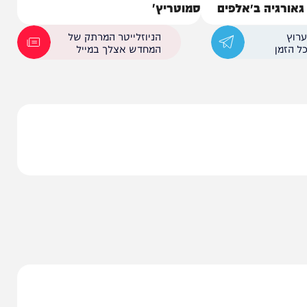
ננת של
ינון מגל במתקפה חריפה נגד בצלאל
יה ב״אלפים
סמוטריץ'
הניוזלייטר המרתק של
המחדש אצלך במייל