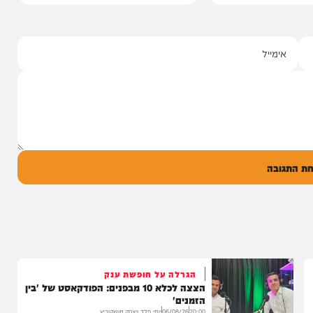
י מושקוביץ
יצוע סוחף
 שרוליק ברזל עם
ד אברימי...
ק
0
ל
בה