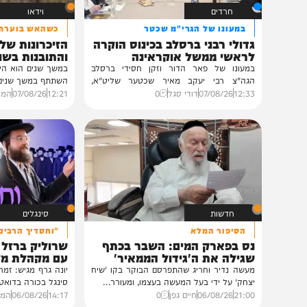
חרדים
וידאו
במעונו של הגרי"מ שכטר
כשהאש בוערת!
גדולי רבני ברסלב בכינוס הוקרה
הזיכרונות שלא ייש
לראשי ממשל אוקראינה
והתובנות בשנים שא
במעונו של פאר הדור וזקן חסידי ברסלב
במשך שנים הוא היה מלא בג
הגה"צ רבי יעקב מאיר שכטער שליט"א,
השתתף במשך שנים. הוא זכר 
ובהשתתפות...
12:33
07/08/26
דודי סגל
0
12:21
07/08/26
המחדש בשיתו