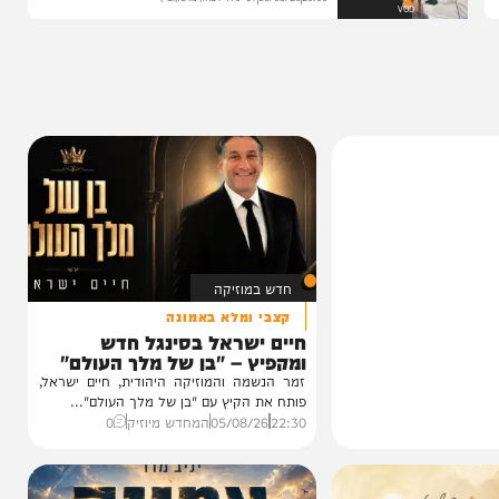
הגרלה על חופשת ענק
הצצה לכלא 10 מבפנים: הפודקאסט של 'בין
הזמנים'
20:00
06/08/26
יוסי פלד ויצחק מושקוביץ
VOD