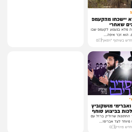
כחו מהקעמפ
חרי
עגוע לקעמפ שבו
איפה...
ף "וימאן"
0