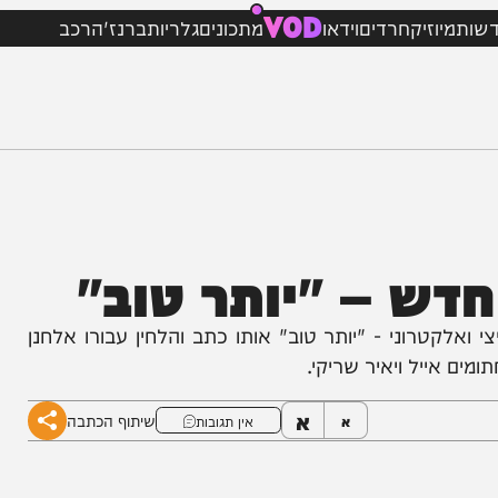
VOD
וזיק
חרדים
וידאו
מתכונים
גלריות
ברנז'ה
רכב
ש – "יותר טוב"
רוני - "יותר טוב" אותו כתב והלחין עבורו אלחנן
יל ויאיר שריקי.
א
שיתוף הכתבה
א
אין תגובות