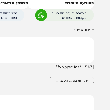
1958 שנה לחורבן הבית: 'המחדש'
חופשת הקיץ הכי מרע
הודעה מיוחדת
השנה: גודאורי, גאורג
של הקווקז״
הצטרפו לעדכונים חמים
מצטרפים לערוץ
בקבוצת המחדש
ומתחדשים כל הזמן
פו והאזינו:
[fv
שלח תגובה על הכתבה