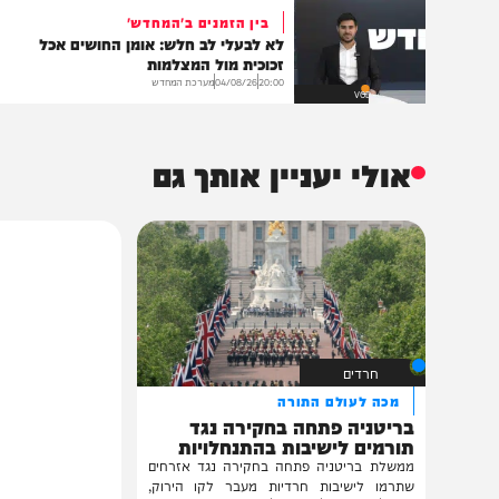
שליחת התגו
הנצפים ביותר
בין הזמנים ב'המחדש'
לא לבעלי לב חלש: אומן החושים אכל
זכוכית מול המצלמות
20:00
04/08/26
מערכת המחדש
VOD
אולי יעניין אותך גם