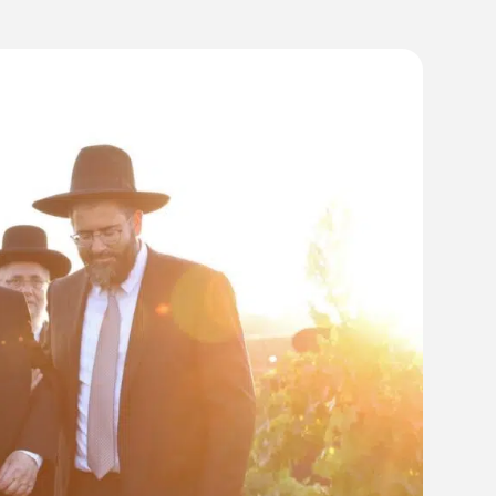
10:5
15/06/22
איצלה כץ