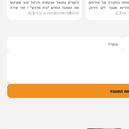
סינגלים
רגע של השראה
רה נגד
נתנאל אבקסיס ודניאל יטיב
נחלויות
בדואט מסקרן: “בית מדרש"
רה נגד אזרחים
הזמרים נתנאל אבקסיס ודניאל יטיב משיקים
בר לקו הירוק,
את הסינגל החדש “בית מדרש” • זוהי יצירה
אישית...
16:01
05/08/26
המחדש מיוזיק
0
ל