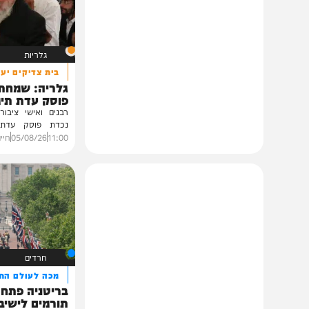
תוכן שאסור לפספס
גלריות
בית צדיקים יעמוד
גלריה: שמחת נישואי
פוסק עדת תימן הגר"
רבנים ואישי ציבור השתתפ
נכדת פוסק עדת תימן, ה
רצאבי,...
11:00
05/08/26
חיים גפן
0