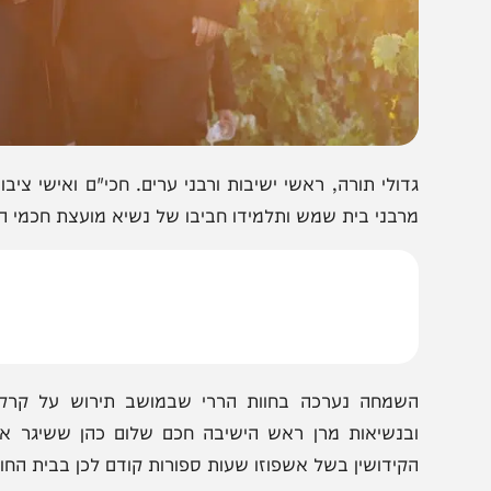
דולי תורה, ראשי ישיבות ורבני ערים. חכי"ם ואישי ציבור השת
רבני בית שמש ותלמידו חביבו של נשיא מועצת חכמי התורה מר
שמחה נערכה בחוות הררי שבמושב תירוש על קרקעות שהו