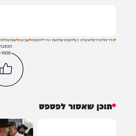
שלח תגובה על הכתבה
גלריות
חרדים
איצלה כץ
המחדש
חוות הררי
חתונה
שביעית
שמיטה
תירוש
הכתבה עניינה א
100%