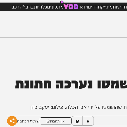
VOD
מיוזיק
חרדים
וידאו
מתכונים
גלריות
ברנז'ה
רכב
ו נערכה חתונת
טו על ידי אבי הכלה. צילום: יעקב כהן