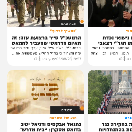
צבא וביטחון
"נמשיך לרדוף"
 נכדת
הרמטכ"ל סייר ברצועת עזה: זה
י רצאבי
האיום הדרמטי שהעביר לחמאס
ו בשמחת נישואי
הרמטכ"ל, רא"ל אייל זמיר, ערך סיור ברצועת
גאון רבי יצחק
עזה והצהיר כי צה"ל החליש משמעותית את...
19:57
05/08/26
יענקי גולדן
0