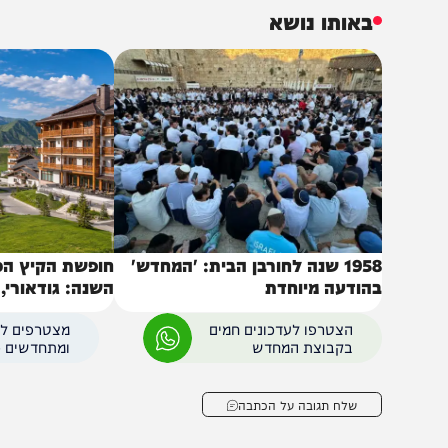
בנשיאות מרן ראש הישיבה חכם שלום כהן ששיגר את בר
קידושין בשל אשפוזו שעות ספורות קודם לכן בבית החולים.
באותו נושא
1958 שנה לחורבן הבית: 'המחדש'
חופשת הקיץ הכי מרע
הודעה מיוחדת
השנה: גודאורי, גאורג
של הקווקז״
הצטרפו לעדכונים חמים
מצטרפים לערוץ
בקבוצת המחדש
ומתחדשים כל הזמן