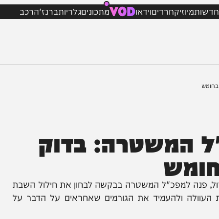
VOD
מיוזיק
חרדים
וידאו
מתכונים
גלריות
ברנז'ה
רכב
המשטרה: בדוק
מש
פנה למפכ"ל המשטרה בבקשה לבחון את חילול השבת
לה ולהעמיד את הגורמים שאחראים על הדבר על