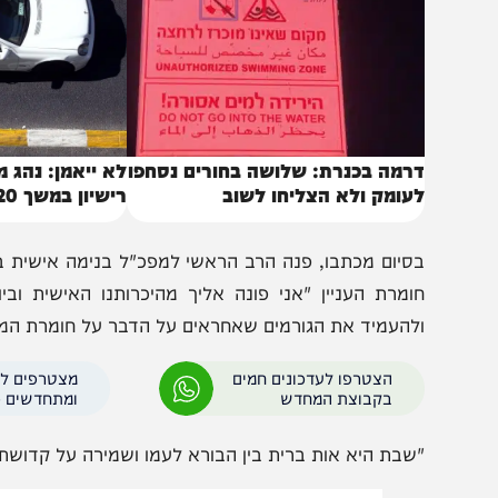
באותו נושא
רמה בכנרת: שלושה בחורים נסחפו
לא ייאמן: נהג מונית נ
עומק ולא הצליחו לשוב
רישיון במשך 20 שנה
סיום מכתבו, פנה הרב הראשי למפכ"ל בנימה אישית בבקשה ל
ומרת העניין "אני פונה אליך מהיכרותנו האישית וביודעי
להעמיד את הגורמים שאחראים על הדבר על חומרת המעשה, ו