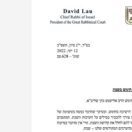
הניוזלייטר המרתק של
המחדש אצלך במייל
חלק מובנה בנפש האומה הישראלית", חתם הרב לאו.