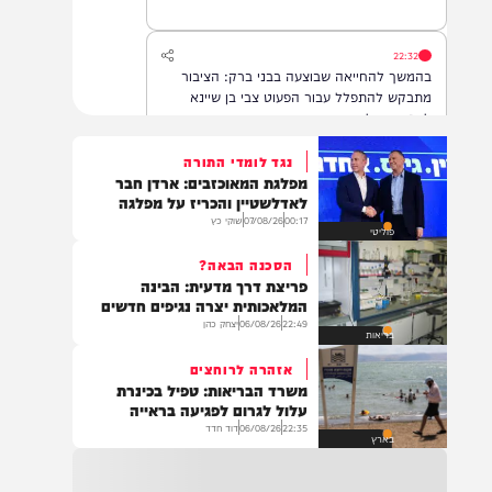
22:32
בהמשך להחייאה שבוצעה בבני ברק: הציבור
מתבקש להתפלל עבור הפעוט צבי בן שיינא
לרפואה שלמה
נגד לומדי התורה
מפלגת המאוכזבים: ארדן חבר
21:32
לאדלשטיין והכריז על מפלגה
בין הזמנים: שלושה בחורי ישיבות חולצו
00:17
07/08/26
שוקי כץ
פוליטי
מהכינרת לאחר שנסחפו לעומק האגם, בחוף
בלתי מוכרז כשהם על גבי אביזר ציפה.
הסכנה הבאה?
פריצת דרך מדעית: הבינה
המלאכותית יצרה נגיפים חדשים
22:49
06/08/26
יצחק כהן
21:31
בריאות
בני ברק: חובשים ופראמדיקים של ארגון הצלה
אזהרה לרוחצים
מבצעים פעולות החייאה על תינוק כבן שנה וחצי
משרד הבריאות: טפיל בכינרת
לאחר שנחנק משקית.
עלול לגרום לפגיעה בראייה
22:35
06/08/26
דוד חדד
בארץ