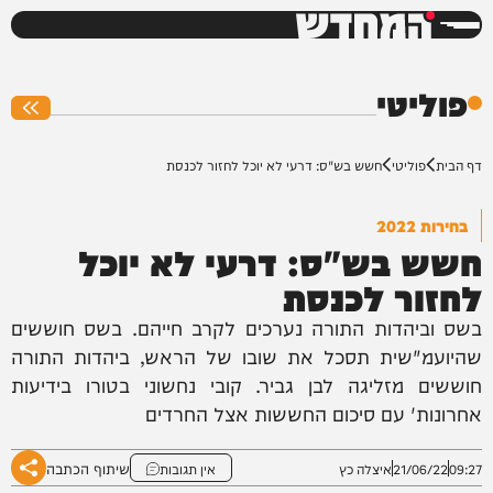
המחדש
0%
פוליטי
דף הבית
פוליטי
חשש בש"ס: דרעי לא יוכל לחזור לכנסת
בחירות 2022
חשש בש"ס: דרעי לא יוכל
לחזור לכנסת
בשס וביהדות התורה נערכים לקרב חייהם. בשס חוששים
שהיועמ"שית תסכל את שובו של הראש, ביהדות התורה
חוששים מזליגה לבן גביר. קובי נחשוני בטורו בידיעות
אחרונות' עם סיכום החששות אצל החרדים
שיתוף הכתבה
09:27
21/06/22
איצלה כץ
אין תגובות