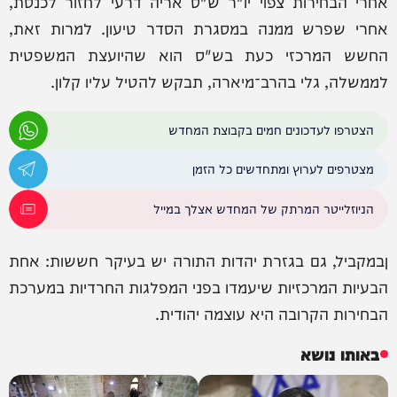
אחרי הבחירות צפוי יו"ר ש"ס אריה דרעי לחזור לכנסת,
אחרי שפרש ממנה במסגרת הסדר טיעון. למרות זאת,
החשש המרכזי כעת בש"ס הוא שהיועצת המשפטית
לממשלה, גלי בהרב־מיארה, תבקש להטיל עליו קלון.
הצטרפו לעדכונים חמים בקבוצת המחדש
מצטרפים לערוץ ומתחדשים כל הזמן
הניוזלייטר המרתק של המחדש אצלך במייל
ןבמקביל, גם בגזרת יהדות התורה יש בעיקר חששות: אחת
הבעיות המרכזיות שיעמדו בפני המפלגות החרדיות במערכת
הבחירות הקרובה היא עוצמה יהודית.
באותו נושא