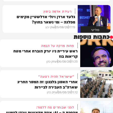
רעידת אדמה בימין
גלעד ארדן ויולי אדלשטיין מקימים
מפלגה – ומי נשאר בחוץ?
17:19
05/08/26
שוקי כץ
פוליטי
כתבות נוספות
פחות מדקה על הבמה
ראש עיריית ניו יורק הוברח אחרי מטח
קריאות בוז
11:35
06/08/26
יצחק כהן
"שישראל תהיה רגועה"
אחרי האסון בלבנון: זה המסר החריג
שארה"ב העבירה לביירות
בעולם
11:12
06/08/26
יצחק כהן
לפני שבוחרים מה ללמוד:
מהפכת ה – AI: איזה מקצועות יירדו לטמיון