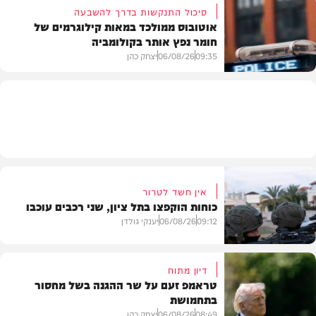
סיכול התנקשות בדרך להשבעה
אוטובוס ממולכד במאות קילוגרמים של
חומר נפץ אותר בקולומביה
חדשות
09:35
06/08/26
יצחק כהן
חדשות
אין חשד לטרור
כוחות הוקפצו בתל ציון, שני רכבים עוכבו
09:12
06/08/26
יענקי גולדן
דיון מתוח
טראמפ זעם על שר ההגנה בשל מחסור
בתחמושת
חדשות
08:49
06/08/26
יצחק כהן