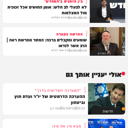
בין הזמנים ב'המחדש'
לא לבעלי לב חלש: אומן החושים אכל זכוכית
מול המצלמות
מערכת המחדש
04/08/26
20:00
VOD
הפרשה בקצרה
שומעים ומקבלים ברכה: המסר מפרשת ראה |
הרב אשר לנדאו
הרב אשר לנדאו
04/08/26
14:02
בית המדרש
אולי יעניין אותך גם
"המערכה השלישית בדרך"
ההערכה הדרמטית של יו"ר ועדת חוץ
וביטחון
09:52
06/08/26
שוקי כץ
חדשות
מצא מין את מינו