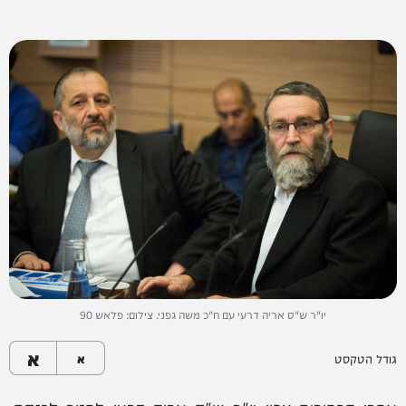
יו"ר ש"ס אריה דרעי עם ח"כ משה גפני. צילום: פלאש 90
א
גודל הטקסט
א