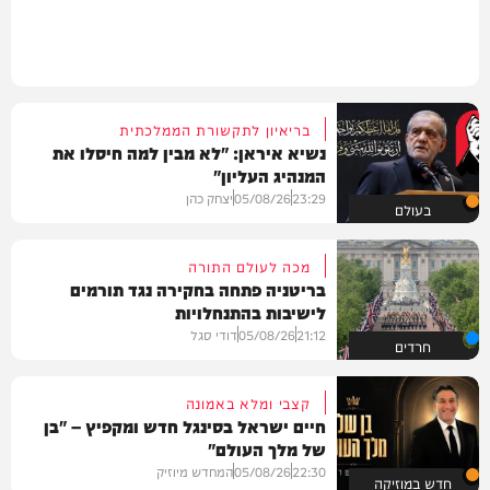
בריאיון לתקשורת הממלכתית
נשיא איראן: "לא מבין למה חיסלו את
המנהיג העליון"
23:29
05/08/26
יצחק כהן
בעולם
מכה לעולם התורה
בריטניה פתחה בחקירה נגד תורמים
לישיבות בהתנחלויות
21:12
05/08/26
דודי סגל
חרדים
קצבי ומלא באמונה
חיים ישראל בסינגל חדש ומקפיץ – "בן
של מלך העולם"
22:30
05/08/26
המחדש מיוזיק
חדש במוזיקה