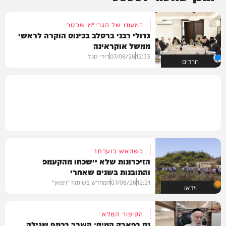
במעונו של הגרי"מ שכטר
גדולי רבני ברסלב בכינוס הוקרה לראשי
ממשל אוקראינה
12:33
07/08/26
דודי סגל
חרדים
כשהאש בוערת!
הזיכרונות שלא יישכחו מהקעמפ
והתובנות בשנים שאחרי
12:21
07/08/26
המחדש בשיתוף "וימאן"
וידאו
הסיפור המלא
נס בפארק המים: השבר בכתף שגילה