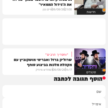
את ה'גידול הממאיר'
21:00
06/08/26
חיים גפן
חדשות
"וחסדיך הרבים"
שרוליק ברזל ואברימי מושקוביץ עם
מקהלת מלכות בביצוע סוחף
14:17
06/08/26
המחדש מיוזיק
סינגלים
הוסף תגובה לכתבה
שם
אימייל