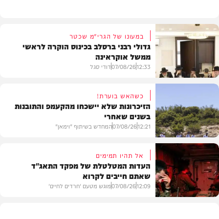
במעונו של הגרי"מ שכטר
גדולי רבני ברסלב בכינוס הוקרה לראשי
ממשל אוקראינה
12:33
07/08/26
דודי סגל
כשהאש בוערת!
הזיכרונות שלא יישכחו מהקעמפ והתובנות
בשנים שאחרי
חרדים
12:21
07/08/26
המחדש בשיתוף "וימאן"
אל תהיו תמימים
העדות המטלטלת של מפקד התאג"ד
שאתם חייבים לקרוא
וידאו
12:09
07/08/26
מוגש מטעם 'חרדים לחיים'