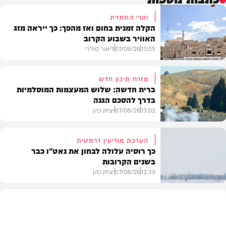
והרי התחזית
הקלה זמנית בחום ואז מהפך: כך ייראה מזג
האוויר בשבוע הקרוב
13:05
07/08/26
ליאור סודרי
מזרח תיכון חדש
ברית חדשה: שלוש המעצמות המוסלמיות
בדרך להסכם הגנה
מזג האוויר
13:02
07/08/26
יצחק כהן
הערכת מודיעין דרמטית
כך רוסיה עלולה לבחון את נאט"ו כבר
בשנים הקרובות
בעולם
12:39
07/08/26
יצחק כהן
בעולם