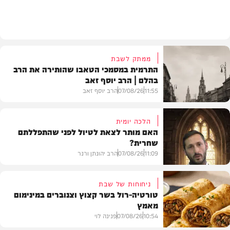
דעות
ממתק לשבת
התרמית במסמכי הטאבו שהותירה את הרב
בהלם | הרב יוסף זאב
11:55
07/08/26
הרב יוסף זאב
הלכה יומית
האם מותר לצאת לטיול לפני שהתפללתם
שחרית?
בית המדרש
11:09
07/08/26
הרב יהונתן ורנר
ניחוחות של שבת
טורטיה-רול בשר קצוץ וצנוברים במינימום
מאמץ
הלכה
10:54
07/08/26
פנינה לוי