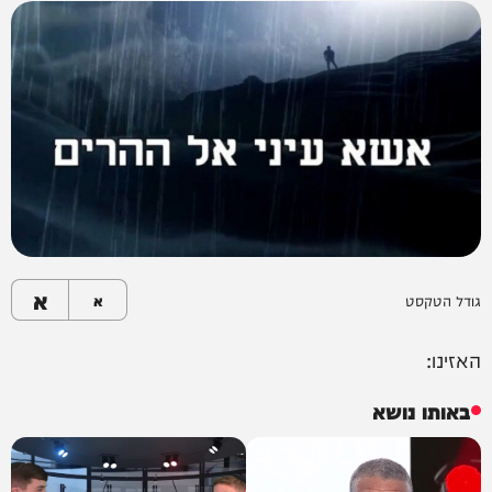
א
גודל הטקסט
א
האזינו:
באותו נושא