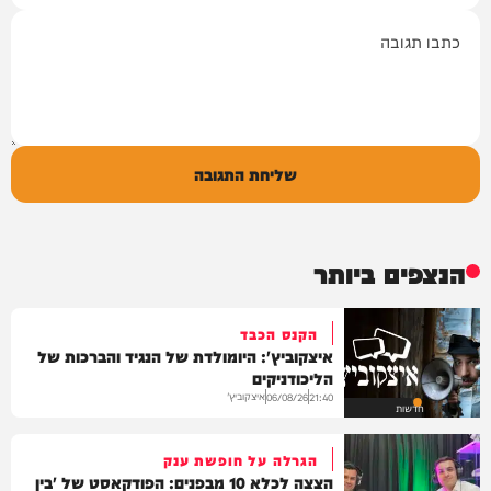
תגובה
שליחת התגובה
הנצפים ביותר
הקנס הכבד
איצקוביץ': היומולדת של הנגיד והברכות של
הליכודניקים
איצקוביץ'
06/08/26
21:40
חדשות
הגרלה על חופשת ענק
הצצה לכלא 10 מבפנים: הפודקאסט של 'בין