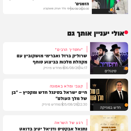
הזמנים'
יוסי פלד ויצחק מושקוביץ
06/08/26
20:00
VOD
אולי יעניין אותך גם
"וחסדיך הרבים"
שרוליק ברזל ואברימי מושקוביץ עם
מקהלת מלכות בביצוע סוחף
14:17
06/08/26
המחדש מיוזיק
סינגלים
קצבי ומלא באמונה
חיים ישראל בסינגל חדש ומקפיץ – "בן
של מלך העולם"
22:30
05/08/26
המחדש מיוזיק
חדש במוזיקה
רגע של השראה
נתנאל אבקסיס ודניאל יטיב בדואט