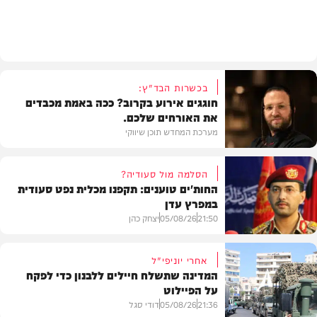
חדש במוזיקה
בכשרות הבד"ץ:
חוגגים אירוע בקרוב? ככה באמת מכבדים
את האורחים שלכם.
מערכת המחדש תוכן שיווקי
הסלמה מול סעודיה?
החות'ים טוענים: תקפנו מכלית נפט סעודית
במפרץ עדן
תוכן שיווקי
21:50
05/08/26
יצחק כהן
אחרי יוניפי"ל
המדינה שתשלח חיילים ללבנון כדי לפקח
על הפיילוט
צבא וביטחון
21:36
05/08/26
דודי סגל