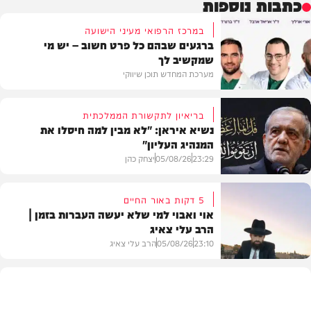
כתבות נוספות
במרכז הרפואי מעיני הישועה
ברגעים שבהם כל פרט חשוב – יש מי
שמקשיב לך
מערכת המחדש תוכן שיווקי
בריאיון לתקשורת הממלכתית
נשיא איראן: "לא מבין למה חיסלו את
המנהיג העליון"
תוכן שיווקי
23:29
05/08/26
יצחק כהן
5 דקות באור החיים
אוי ואבוי למי שלא יעשה העברות בזמן |
הרב עלי צאיג
בעולם
23:10
05/08/26
הרב עלי צאיג