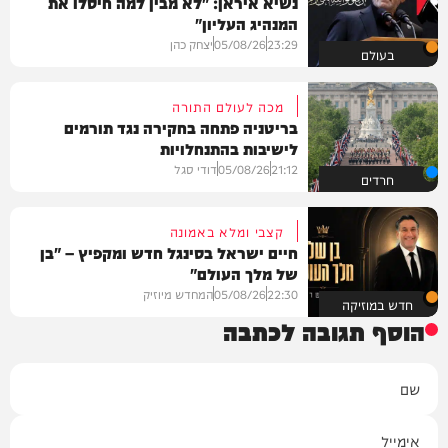
נשיא איראן: "לא מבין למה חיסלו את
המנהיג העליון"
23:29
05/08/26
יצחק כהן
בעולם
מכה לעולם התורה
בריטניה פתחה בחקירה נגד תורמים
לישיבות בהתנחלויות
21:12
05/08/26
דודי סגל
חרדים
קצבי ומלא באמונה
חיים ישראל בסינגל חדש ומקפיץ – "בן
של מלך העולם"
22:30
05/08/26
המחדש מיוזיק
חדש במוזיקה
הוסף תגובה לכתבה
שם
אימייל