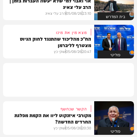
אוי ואבוי למי שלא יעשה העברות בזמן |
הרב עלי צאיג
23:10
05/08/26
הרב עלי צאיג
בית המדרש
מצא מין את מינו
הח"כ מהליכוד שהתנגד לחוק הגיוס
מצטרף לליברמן
20:47
05/08/26
שוקי כץ
פוליטי
הקשר שנחשף
מקורבי איזנקוט ליוו את הקמת מפלגת
החרדים החדשה?
20:30
05/08/26
שוקי כץ
פוליטי