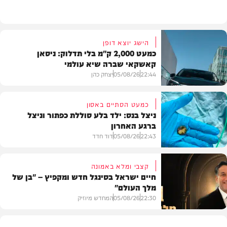
בית המדרש
הישג יוצא דופן
כמעט 2,000 ק"מ בלי תדלוק: ניסאן
קאשקאי שברה שיא עולמי
22:44
05/08/26
יצחק כהן
כמעט הסתיים באסון
ניצל בנס: ילד בלע סוללת כפתור וניצל
ברגע האחרון
חדשות הרכב
22:43
05/08/26
דוד חדד
קצבי ומלא באמונה
חיים ישראל בסינגל חדש ומקפיץ – "בן של
מלך העולם"
בריאות
22:30
05/08/26
המחדש מיוזיק