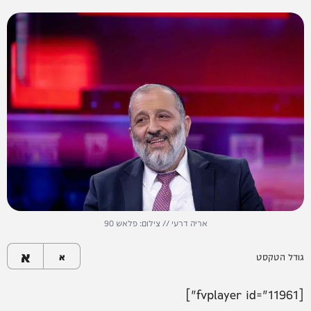
אריה דרעי // צילום: פלאש 90
א
גודל הטקסט
א
[fvplayer id="11961"]