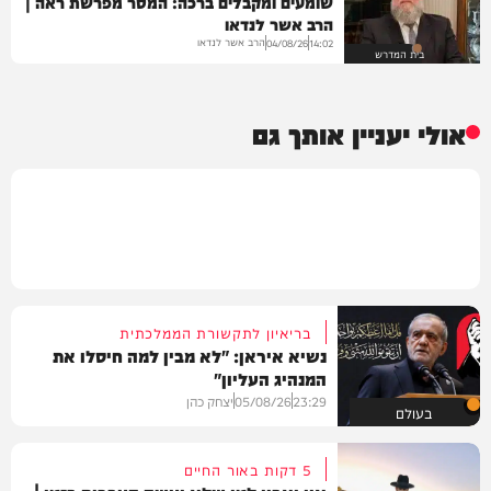
שומעים ומקבלים ברכה: המסר מפרשת ראה |
הרב אשר לנדאו
הרב אשר לנדאו
04/08/26
14:02
בית המדרש
אולי יעניין אותך גם
בריאיון לתקשורת הממלכתית
נשיא איראן: "לא מבין למה חיסלו את
המנהיג העליון"
23:29
05/08/26
יצחק כהן
בעולם
5 דקות באור החיים