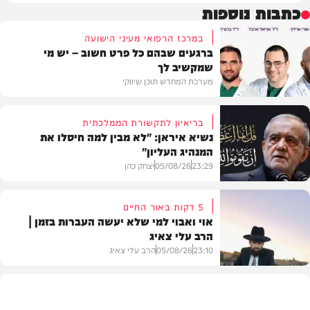
כתבות נוספות
במרכז הרפואי מעיני הישועה
ברגעים שבהם כל פרט חשוב – יש מי
שמקשיב לך
מערכת המחדש תוכן שיווקי
בריאיון לתקשורת הממלכתית
נשיא איראן: "לא מבין למה חיסלו את
המנהיג העליון"
תוכן שיווקי
23:29
05/08/26
יצחק כהן
5 דקות באור החיים
אוי ואבוי למי שלא יעשה העברות בזמן |
הרב עלי צאיג
בעולם
23:10
05/08/26
הרב עלי צאיג