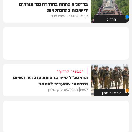
בריטניה פתחה בחקירה נגד תורמים
לישיבות בהתנחלויות
21:12
05/08/26
דודי סגל
חרדים
"נמשיך לרדוף"
הרמטכ"ל סייר ברצועת עזה: זה האיום
הדרמטי שהעביר לחמאס
19:57
05/08/26
יענקי גולדן
צבא וביטחון