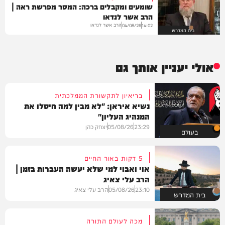
שומעים ומקבלים ברכה: המסר מפרשת ראה |
הרב אשר לנדאו
הרב אשר לנדאו
04/08/26
14:02
בית המדרש
אולי יעניין אותך גם
בריאיון לתקשורת הממלכתית
נשיא איראן: "לא מבין למה חיסלו את
המנהיג העליון"
23:29
05/08/26
יצחק כהן
בעולם
5 דקות באור החיים
אוי ואבוי למי שלא יעשה העברות בזמן |
הרב עלי צאיג
23:10
05/08/26
הרב עלי צאיג
בית המדרש
מכה לעולם התורה