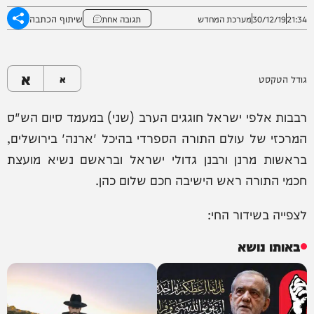
שיתוף הכתבה
21:34
30/12/19
מערכת המחדש
תגובה אחת
א
גודל הטקסט
א
רבבות אלפי ישראל חוגגים הערב (שני) במעמד סיום הש"ס
המרכזי של עולם התורה הספרדי בהיכל 'ארנה' בירושלים,
בראשות מרנן ורבנן גדולי ישראל ובראשם נשיא מועצת
חכמי התורה ראש הישיבה חכם שלום כהן.
לצפייה בשידור החי:
באותו נושא