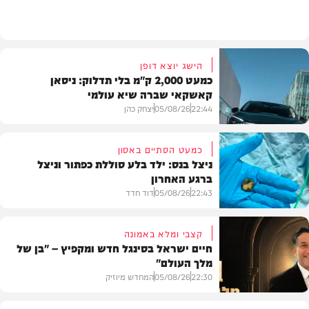
בית המדרש
הישג יוצא דופן
כמעט 2,000 ק"מ בלי תדלוק: ניסאן
קאשקאי שברה שיא עולמי
22:44
05/08/26
יצחק כהן
כמעט הסתיים באסון
ניצל בנס: ילד בלע סוללת כפתור וניצל
ברגע האחרון
חדשות הרכב
22:43
05/08/26
דוד חדד
קצבי ומלא באמונה
חיים ישראל בסינגל חדש ומקפיץ – "בן של
מלך העולם"
בריאות
22:30
05/08/26
המחדש מיוזיק