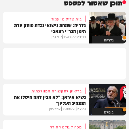
תוכן שאסור לפספס
בית צדיקים יעמוד
גלריה: שמחת נישואי נכדת פוסק עדת
תימן הגר"י רצאבי
11:00
05/08/26
חיים גפן
גלריות
בריאיון לתקשורת הממלכתית
נשיא איראן: "לא מבין למה חיסלו את
המנהיג העליון"
23:29
05/08/26
יצחק כהן
בעולם
מכה לעולם התורה