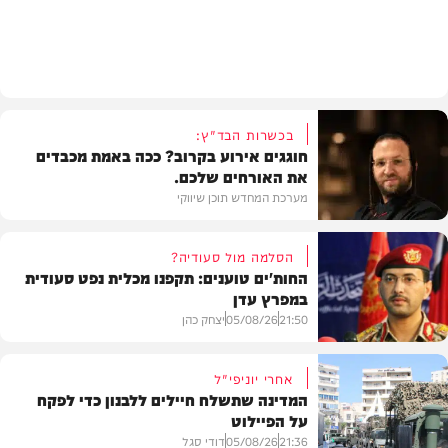
חדש במוזיקה
בכשרות הבד"ץ:
חוגגים אירוע בקרוב? ככה באמת מכבדים
את האורחים שלכם.
מערכת המחדש תוכן שיווקי
הסלמה מול סעודיה?
החות'ים טוענים: תקפנו מכלית נפט סעודית
במפרץ עדן
תוכן שיווקי
21:50
05/08/26
יצחק כהן
אחרי יוניפי"ל
המדינה שתשלח חיילים ללבנון כדי לפקח
על הפיילוט
צבא וביטחון
21:36
05/08/26
דודי סגל