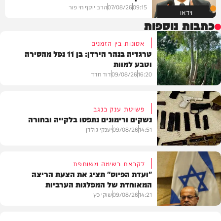
09:15
07/08/26
הרב יוסף חי פור
וידאו
כתבות נוספות
אסונות בין הזמנים
טרגדיה בנהר הירדן: בן 11 נפל מהסירה
וטבע למוות
16:20
09/08/26
דוד חדד
פשיטת ענק בנגב
נשקים ורימונים נתפסו בלקייה ובחורה
בארץ
14:51
09/08/26
יענקי גולדן
לקראת רשימה משותפת
"ועדת הפיוס" תציג את הצעת הריצה
המאוחדת של המפלגות הערביות
משטרה
14:21
09/08/26
שוקי כץ