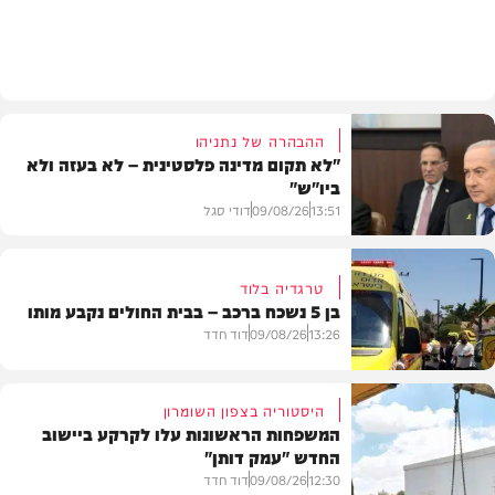
פוליטי
ההבהרה של נתניהו
"לא תקום מדינה פלסטינית – לא בעזה ולא
ביו"ש"
13:51
09/08/26
דודי סגל
טרגדיה בלוד
בן 5 נשכח ברכב – בבית החולים נקבע מותו
חדשות
13:26
09/08/26
דוד חדד
היסטוריה בצפון השומרון
המשפחות הראשונות עלו לקרקע ביישוב
החדש "עמק דותן"
חדשות
12:30
09/08/26
דוד חדד