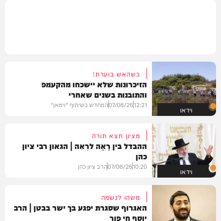
כשהאש בוערת!
הזיכרונות שלא יישכחו מהקעמפ
והתובנות בשנים שאחרי
12:21
07/08/26
המחדש בשיתוף "וימאן"
וידאו
מציון תצא תורה
ההבדל בין רָאָה לרְאֵה | הגאון רבי ציון
כהן
10:20
07/08/26
הרב ציון כהן
וידאו
משהו לנשמה
האגרוף שסגרת יפגע בך ישר בבטן | הרב
יוסף חי פור