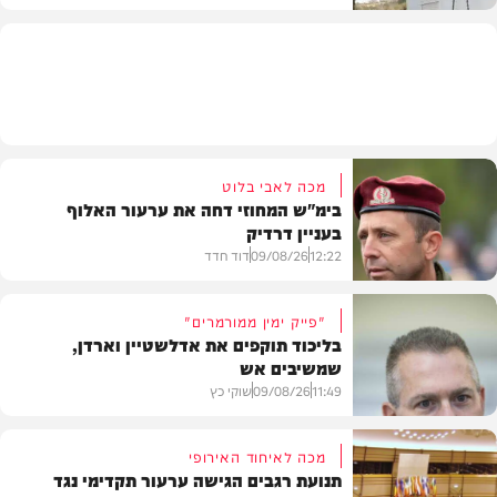
בארץ
מכה לאבי בלוט
בימ"ש המחוזי דחה את ערעור האלוף
בעניין דרדיק
12:22
09/08/26
דוד חדד
"פייק ימין ממורמרים"
בליכוד תוקפים את אדלשטיין וארדן,
שמשיבים אש
חדשות
11:49
09/08/26
שוקי כץ
מכה לאיחוד האירופי
תנועת רגבים הגישה ערעור תקדימי נגד