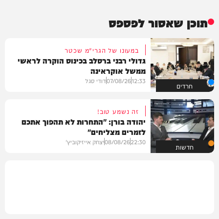
תוכן שאסור לפספס
במעונו של הגרי"מ שכטר
גדולי רבני ברסלב בכינוס הוקרה לראשי
ממשל אוקראינה
12:33
07/08/26
דודי סגל
חרדים
זה נשמע טוב!
יהודה בורן: "התחרות לא תהפוך אתכם
לזמרים מצליחים"
22:30
08/08/26
יצחק אייזיקוביץ'
חדשות