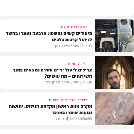
משטרה
התעללות קשה
תיעודים קשים נחשפו: ארבעה נעצרו בחשד
לניהול קרבות כלבים
16:13
06/08/26
יצחק כהן
הלכה יומית
צריכים ליטול ידיים והמים נמצאים בתוך
השירותים – מה עושים?
משטרה
15:18
06/08/26
הרב יהונתן ורנר
משרד הבריאות מדווח
מקרה מוות ראשון מקדחת הנילוס: יתושות
נגועות אותרו במרכז
הלכה
14:59
06/08/26
דוד חדד