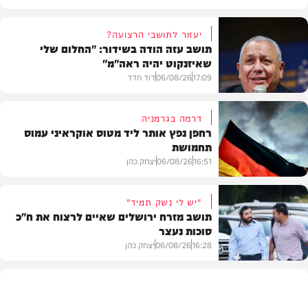
יעזור לתושבי הרצועה?
תושב עזה הודה בשידור: "החלום שלי
שאיזנקוט יהיה ראה"מ"
17:09
06/08/26
דוד חדד
דרמה בגרמניה
רחפן נפץ אותר ליד מטוס אוקראיני עמוס
תחמושת
בארץ
16:51
06/08/26
יצחק כהן
"יש לי נשק תמיד"
תושב מזרח ירושלים שאיים לרצוח את ח"כ
סוכות נעצר
בעולם
16:28
06/08/26
יצחק כהן