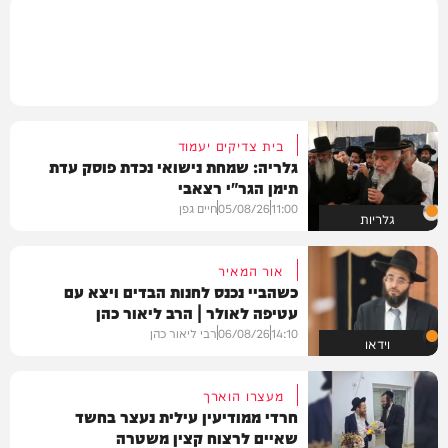
בית צדיקים יעמוד
גלריה: שמחת נישואי נכדת פוסק עדת
תימן הגר"י רצאבי
11:00
05/08/26
חיים גפן
גלריות
אור המאיר
כשהביי נכנס לחנות הבדים ויצא עם
עטיפה לאולר | הרב ליאור כהן
14:10
06/08/26
רבי ליאור כהן
וידאו
מעצרו הוארך
חרדי ממודיעין עילית נעצר בחשד
שאיים לרצוח קצין משטרה