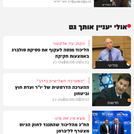
הרב אשר לנדאו
04/08/26
14:02
בית המדרש
אולי יעניין אותך גם
הקרב על אלקטור
הליכוד מנסה לעקוף את פסיקת סולברג
באמצעות חקיקה
14:52
06/08/26
שוקי כץ
פוליטי
"המערכה השלישית בדרך"
ההערכה הדרמטית של יו"ר ועדת חוץ
וביטחון
09:52
06/08/26
שוקי כץ
חדשות
מצא מין את מינו
הח"כ מהליכוד שהתנגד לחוק הגיוס
מצטרף לליברמן