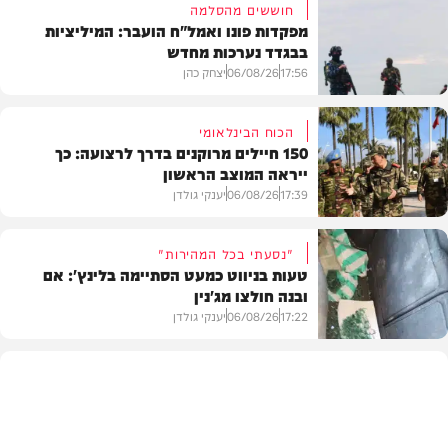
חוששים מהסלמה
מפקדות פונו ואמל"ח הועבר: המיליציות
בבגדד נערכות מחדש
17:56
06/08/26
יצחק כהן
הכוח הבינלאומי
150 חיילים מרוקנים בדרך לרצועה: כך
ייראה המוצב הראשון
בעולם
17:39
06/08/26
יענקי גולדן
"נסעתי בכל המהירות"
טעות בניווט כמעט הסתיימה בלינץ': אם
ובנה חולצו מג'נין
צבא וביטחון
17:22
06/08/26
יענקי גולדן
צבא וביטחון