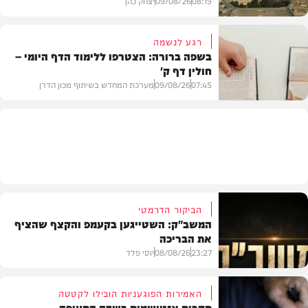
08:19
09/08/26
יצחק כהן
רגע לנשמה
בשפה ברורה: הצטרפו ללימוד הדף היומי –
חולין דף ק'
חדשות
07:45
09/08/26
מערכת המחדש בשיתוף מכון הדרן
בית המדרש
הביקור הדרמטי
המשב"ק: השטייגען בקעמפ והקצף שהציף
את הבריכה
23:27
08/08/26
יוסי פלד
האמירות הפוגעניות הובילו לקטטה
תקרית אנטישמית בשדה התעופה