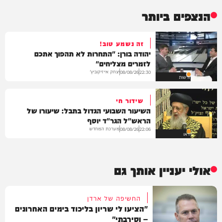
הנצפים ביותר
זה נשמע טוב!
יהודה בורן: "התחרות לא תהפוך אתכם
לזמרים מצליחים"
יצחק אייזיקוביץ'
08/08/26
22:30
חדשות
שידור חי
השיעור השבועי הגדול בתבל: שיעורו של
הראש"ל הגר"ד יוסף
מערכת המחדש
08/08/26
22:06
וידאו
אולי יעניין אותך גם
החשיפה של ארדן
"הציעו לי שריון בליכוד בימים האחרונים
– וסירבתי"