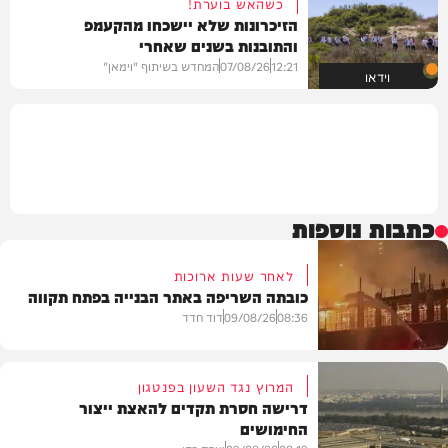
כשהאש בוערת!
הזיכרונות שלא יישכחו מהקעמפ
והתובנות בשנים שאחרי
12:21
07/08/26
המחדש בשיתוף "וימאן"
וידאו
כתבות נוספות
לאחר שעות ארוכות
כובתה השריפה באתר הבנייה בפתח תקווה
08:36
09/08/26
דוד חדד
המרוץ נגד השעון בפנטגון
דרישה חסרת תקדים להאצת ייצור
החימושים
חדשות