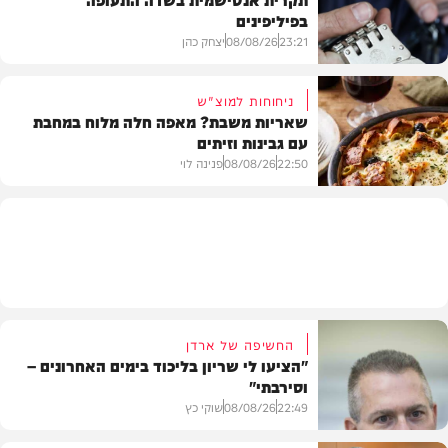
בפיליפינים
המשב"ק
23:21
08/08/26
יצחק כהן
ניחוחות למוצ"ש
שאריות משבת? מאפה חלה מלוח במחבת
עם גבינות וזיתים
חדשות
22:50
08/08/26
פנינה לוי
מתכונים
החשיפה של ארדן
"הציעו לי שריון בליכוד בימים האחרונים –
וסירבתי"
22:49
08/08/26
שוקי כץ