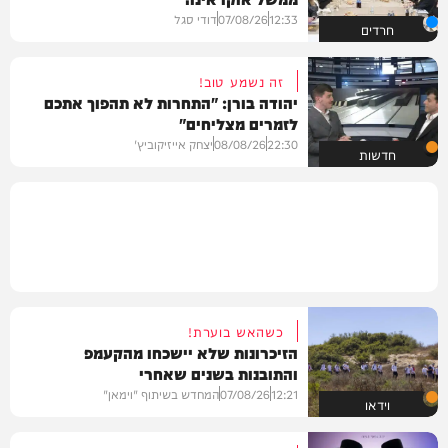
12:33
07/08/26
דודי סגל
חרדים
זה נשמע טוב!
יהודה בורן: "התחרות לא תהפוך אתכם
לזמרים מצליחים"
22:30
08/08/26
יצחק אייזיקוביץ'
חדשות
כשהאש בוערת!
הזיכרונות שלא יישכחו מהקעמפ
והתובנות בשנים שאחרי
12:21
07/08/26
המחדש בשיתוף "וימאן"
וידאו