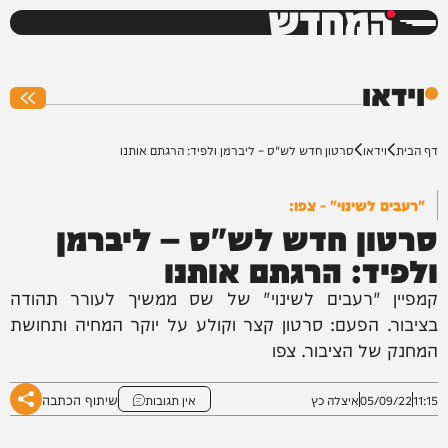
המחדש
0%
וידאו
דף הבית
וידאו
סרטון חדש לש"ס – ליברמן ולפיד: הרגתם אותנו
"רעבים לשינוי" - צפו:
סרטון חדש לש"ס – ליברמן
ולפיד: הרגתם אותנו
קמפיין "רעבים לשינוי" של שס ממשיך לעורר תהודה
בציבור. הפעם: סרטון קצר וקולע על יוקר המחיה ותחושת
המחנק של הציבור. צפו
שיתוף הכתבה
11:15
05/09/22
איצלה כץ
אין תגובות