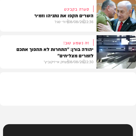
סערה בקבינט
השרים תקפו את נתניהו וזמיר
חדשות
22:36
08/08/26
דודי סגל
זה נשמע טוב!
יהודה בורן: "התחרות לא תהפוך אתכם
לזמרים מצליחים"
מדיני
22:30
08/08/26
יצחק אייזיקוביץ'
חדשות