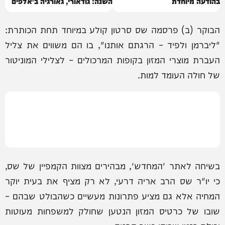
בהודעה מיוחדת
השנה: גודאורי, גאורגיה ב״אלפים
של הקווקז״
הבוקר (ב) פרסמה שס סרטון קולע במיוחד תחת הכותרת:
"ליברמן ולפיד – הרגתם אותנו", בו הם משווים את צליל
העברת מוצרי המזון בקופות המרכולים – לצלילי המוניטור
של חולה העומד למות.
בשיחה לאתר 'המחדש', מבהירים מצוות הקמפיין של שס,
כי יו"ר שס הרב אריה דרעי, לא רק מציף את בעית יוקר
המחיה אלא גם מציע פתרונות מעשיים כשהבולט שבהם –
שובו של כרטיס המזון הנטען שחולק למשפחות מעוטות