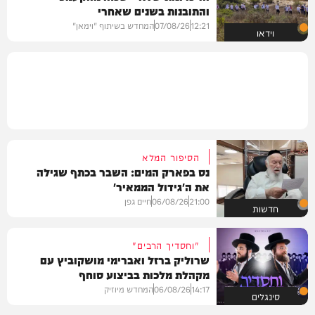
והתובנות בשנים שאחרי
12:21
07/08/26
המחדש בשיתוף "וימאן"
וידאו
הסיפור המלא
נס בפארק המים: השבר בכתף שגילה
את ה'גידול הממאיר'
21:00
06/08/26
חיים גפן
חדשות
"וחסדיך הרבים"
שרוליק ברזל ואברימי מושקוביץ עם
מקהלת מלכות בביצוע סוחף
14:17
06/08/26
המחדש מיוזיק
סינגלים