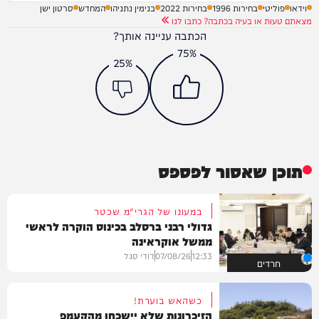
וידאו
פוליטי
בחירות 1996
בחירות 2022
בנימין נתניהו
המחדש
סרטון ישן
מצאתם טעות או בעיה בכתבה? כתבו לנו
הכתבה עניינה אותך?
75%
25%
תוכן שאסור לפספס
במעונו של הגרי"מ שכטר
גדולי רבני ברסלב בכינוס הוקרה לראשי
ממשל אוקראינה
12:33
07/08/26
דודי סגל
חרדים
כשהאש בוערת!
הזיכרונות שלא יישכחו מהקעמפ