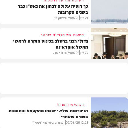
כך רוסיה עלולה לבחון את נאט"ו כבר
בשנים הקרובות
בעולם
12:39
07/08/26
יצחק כהן
במעונו של הגרי"מ שכטר
גדולי רבני ברסלב בכינוס הוקרה לראשי
ממשל אוקראינה
בעולם
12:33
07/08/26
דודי סגל
חרדים
כשהאש בוערת!
הזיכרונות שלא יישכחו מהקעמפ והתובנות
בשנים שאחרי
12:21
07/08/26
המחדש בשיתוף "וימאן"