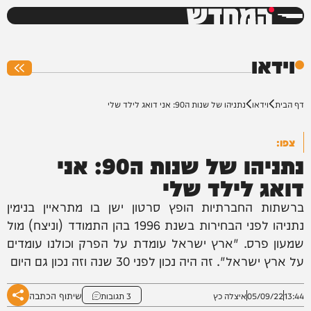
המחדש
0%
וידאו
דף הבית
וידאו
נתניהו של שנות ה90: אני דואג לילד שלי
צפו:
נתניהו של שנות ה90: אני
דואג לילד שלי
ברשתות החברתיות הופץ סרטון ישן בו מתראיין בנימין
נתניהו לפני הבחירות בשנת 1996 בהן התמודד (וניצח) מול
שמעון פרס. "ארץ ישראל עומדת על הפרק וכולנו עומדים
על ארץ ישראל". זה היה נכון לפני 30 שנה וזה נכון גם היום
שיתוף הכתבה
13:44
05/09/22
איצלה כץ
3 תגובות