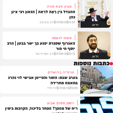
מציון תצא תורה
ההבדל בין רָאָה לרְאֵה | הגאון רבי ציון
כהן
10:20
07/08/26
הרב ציון כהן
וידאו
משהו לנשמה
האגרוף שסגרת יפגע בך ישר בבטן | הרב
יוסף חי פור
09:15
07/08/26
הרב יוסף חי פור
וידאו
כתבות נוספות
טרגדיה בירושלים
בערב שבת: הזמר והפייטן אבישי לוי נהרג
בתאונה מחרידה
19:09
07/08/26
דוד חדד
זיסמן מסכם שבוע
ריח של מהפך? הפחד בליכוד, הקרבות בימין
בארץ