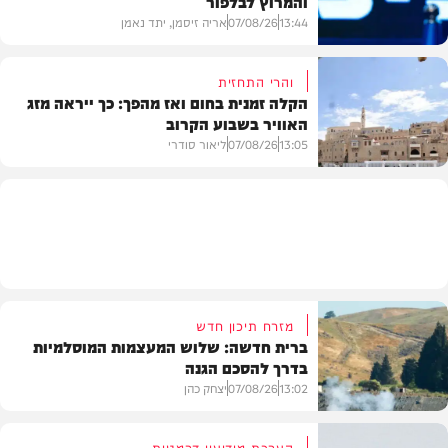
והמרוץ לבלפור
13:44
07/08/26
אריה זיסמן, יתד נאמן
והרי התחזית
הקלה זמנית בחום ואז מהפך: כך ייראה מזג
האוויר בשבוע הקרוב
פוליטי
13:05
07/08/26
ליאור סודרי
מזג האוויר
מזרח תיכון חדש
ברית חדשה: שלוש המעצמות המוסלמיות
בדרך להסכם הגנה
13:02
07/08/26
יצחק כהן
הערכת מודיעין דרמטית