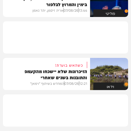
בימין והמרוץ לבלפור
13:44
07/08/26
אריה זיסמן, יתד נאמן
פוליטי
כשהאש בוערת!
הזיכרונות שלא יישכחו מהקעמפ
והתובנות בשנים שאחרי
12:21
07/08/26
המחדש בשיתוף "וימאן"
וידאו