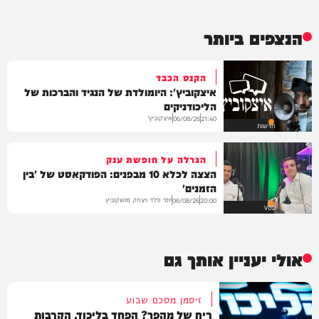
הנצפים ביותר
הקנס הכבד
איצקוביץ': היומולדת של הנגיד והברכות של
הליכודניקים
איצקוביץ'
06/08/26
21:40
חדשות
הגרלה על חופשת ענק
הצצה לכלא 10 מבפנים: הפודקאסט של 'בין
הזמנים'
יוסי פלד ויצחק מושקוביץ
06/08/26
20:00
VOD
אולי יעניין אותך גם
זיסמן מסכם שבוע
ריח של מהפך? הפחד בליכוד, הקרבות