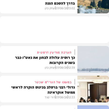
בדרך להסכם הגנה
מזג האוויר
13:02
07/08/26
יצחק כהן
בעולם
הערכת מודיעין דרמטית
כך רוסיה עלולה לבחון את נאט"ו כבר
בשנים הקרובות
12:39
07/08/26
יצחק כהן
במעונו של הגרי"מ שכטר
גדולי רבני ברסלב בכינוס הוקרה לראשי
ממשל אוקראינה
בעולם
12:33
07/08/26
דודי סגל