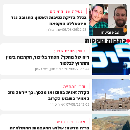
נפילת שני החיילים
בגלל בדיקת נסיבות האסון: התגובה נגד
חיזבאללה הוקפאה
22:23
06/08/26
יענקי גולדן
צבא וביטחון
כתבות נוספות
זיסמן מסכם שבוע
ריח של מהפך? הפחד בליכוד, הקרבות בימין
והמרוץ לבלפור
13:44
07/08/26
אריה זיסמן, יתד נאמן
והרי התחזית
הקלה זמנית בחום ואז מהפך: כך ייראה מזג
האוויר בשבוע הקרוב
פוליטי
13:05
07/08/26
ליאור סודרי
מזרח תיכון חדש
ברית חדשה: שלוש המעצמות המוסלמיות