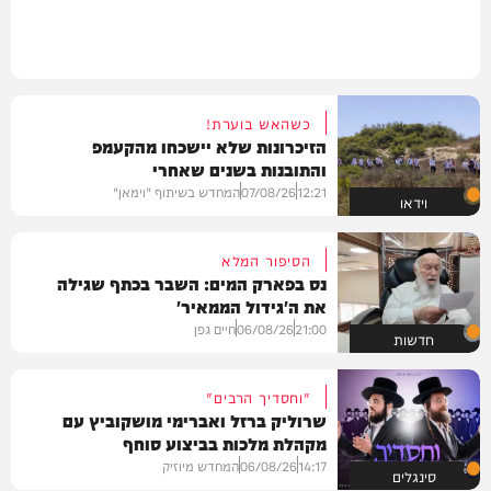
כשהאש בוערת!
הזיכרונות שלא יישכחו מהקעמפ
והתובנות בשנים שאחרי
12:21
07/08/26
המחדש בשיתוף "וימאן"
וידאו
הסיפור המלא
נס בפארק המים: השבר בכתף שגילה
את ה'גידול הממאיר'
21:00
06/08/26
חיים גפן
חדשות
"וחסדיך הרבים"
שרוליק ברזל ואברימי מושקוביץ עם
מקהלת מלכות בביצוע סוחף
14:17
06/08/26
המחדש מיוזיק
סינגלים