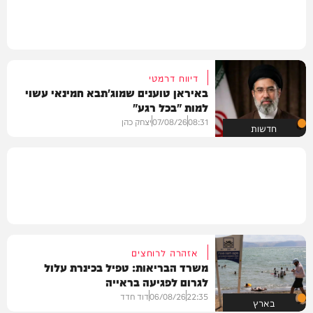
דיווח דרמטי
באיראן טוענים שמוג'תבא חמינאי עשוי
למות "בכל רגע"
08:31
07/08/26
יצחק כהן
חדשות
אזהרה לרוחצים
משרד הבריאות: טפיל בכינרת עלול
לגרום לפגיעה בראייה
22:35
06/08/26
דוד חדד
בארץ