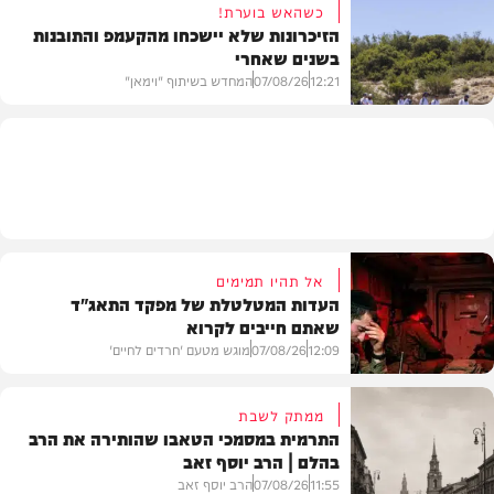
כשהאש בוערת!
הזיכרונות שלא יישכחו מהקעמפ והתובנות
בשנים שאחרי
חרדים
12:21
07/08/26
המחדש בשיתוף "וימאן"
וידאו
אל תהיו תמימים
העדות המטלטלת של מפקד התאג"ד
שאתם חייבים לקרוא
12:09
07/08/26
מוגש מטעם 'חרדים לחיים'
ממתק לשבת
התרמית במסמכי הטאבו שהותירה את הרב
בהלם | הרב יוסף זאב
דעות
11:55
07/08/26
הרב יוסף זאב