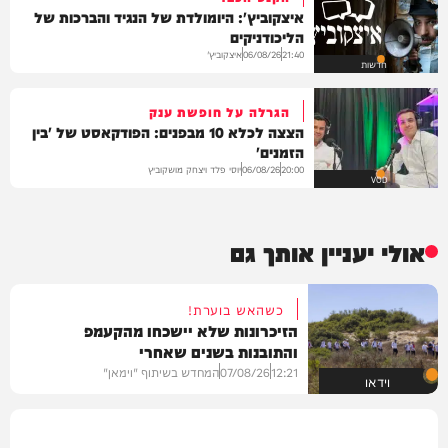
איצקוביץ': היומולדת של הנגיד והברכות של
הליכודניקים
איצקוביץ'
06/08/26
21:40
חדשות
הגרלה על חופשת ענק
הצצה לכלא 10 מבפנים: הפודקאסט של 'בין
הזמנים'
יוסי פלד ויצחק מושקוביץ
06/08/26
20:00
VOD
אולי יעניין אותך גם
כשהאש בוערת!
הזיכרונות שלא יישכחו מהקעמפ
והתובנות בשנים שאחרי
12:21
07/08/26
המחדש בשיתוף "וימאן"
וידאו