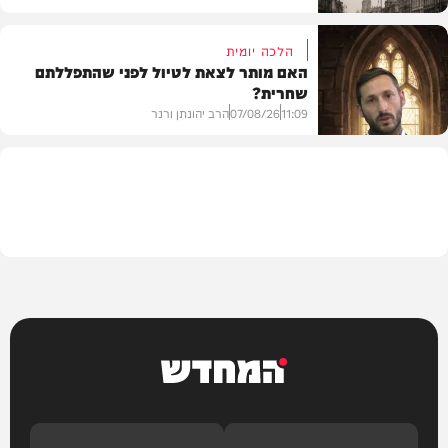
הלכה יומית
האם מותר לצאת לטיול לפני שהתפללתם
שחרית?
בית המדרש
11:09
07/08/26
הרב יהונתן ורנר
הלכה
המחדש