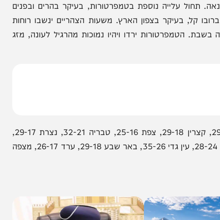
הניוזלייטר המרתק של
המחדש אצלך במייל
חול עלייה נוספת בטמפרטורות, בעיקר בהרים ובפנים
ל, בעיקר בצפון הארץ. משעות הצהריים ינשבו רוחות
 הטמפרטורות ירדו ויהיו נמוכות מהרגיל לעונה, מזג
הטמפרטורות החזויות להיום והלילה: קריית שמונה 29-20, קצרין 29-18, צפת 25-16, טבריה 32-21, נצרת 29-17,
חיפה 28-22, תל אביב 29-23, ירושלים 25-16, אשקלון 28-24, עין גדי 35-26, באר שבע 29-18, ערד 26-17, מצפה