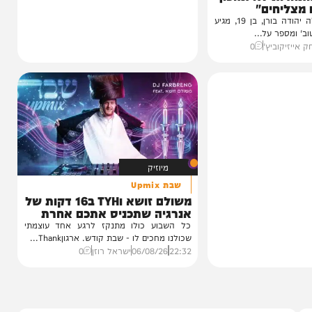
ת לא תהפוך
ים"
הזמר והכוכב העולה יהודה בורן, בן 19, מגיע
 על...
ביץ'
0
מיוזיק
שבת Upmix