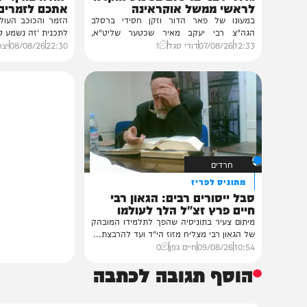
חרדים
חדשות
במעונו של הגרי"מ שכטר
זה נשמע טוב!
גדולי רבני ברסלב בכינוס הוקרה
יהודה בורן: "התחרו
לראשי ממשל אוקראינה
אתכם לזמרים מצליח
במעונו של פאר הדור וזקן חסידי ברסלב
הגה"צ רבי יעקב מאיר שכטער שליט"א,
לתכנית 'זה נשמע טוב' ומספר
ובהשתתפות...
12:33
07/08/26
דודי סגל
1
22:30
08/08/26
יצחק אייזיקו
חרדים
מתוניס לפריז