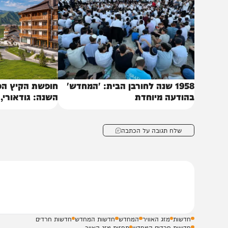
באותו נושא
1958 שנה לחורבן הבית: 'המחדש'
חופשת הקיץ הכי מרע
הודעה מיוחדת
השנה: גודאורי, גאורג
של הקווקז״
שלח תגובה על הכתבה