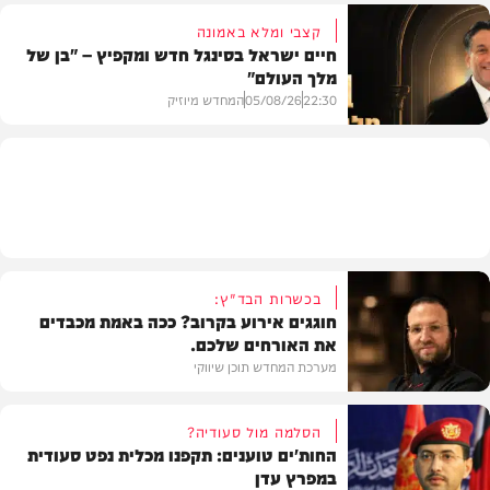
קצבי ומלא באמונה
חיים ישראל בסינגל חדש ומקפיץ – "בן של
מלך העולם"
בריאות
22:30
05/08/26
המחדש מיוזיק
חדש במוזיקה
בכשרות הבד"ץ:
חוגגים אירוע בקרוב? ככה באמת מכבדים
את האורחים שלכם.
מערכת המחדש תוכן שיווקי
הסלמה מול סעודיה?
החות'ים טוענים: תקפנו מכלית נפט סעודית
במפרץ עדן
תוכן שיווקי