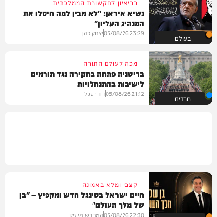
בריאיון לתקשורת הממלכתית
נשיא איראן: "לא מבין למה חיסלו את
המנהיג העליון"
23:29
05/08/26
יצחק כהן
בעולם
מכה לעולם התורה
בריטניה פתחה בחקירה נגד תורמים
לישיבות בהתנחלויות
21:12
05/08/26
דודי סגל
חרדים
קצבי ומלא באמונה
חיים ישראל בסינגל חדש ומקפיץ – "בן
של מלך העולם"
22:30
05/08/26
המחדש מיוזיק