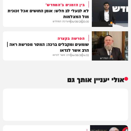
בין הזמנים ב'המחדש'
לא לבעלי לב חלש: אומן החושים אכל זכוכית
מול המצלמות
מערכת המחדש
04/08/26
20:00
VOD
הפרשה בקצרה
שומעים ומקבלים ברכה: המסר מפרשת ראה |
הרב אשר לנדאו
הרב אשר לנדאו
04/08/26
14:02
בית המדרש
אולי יעניין אותך גם