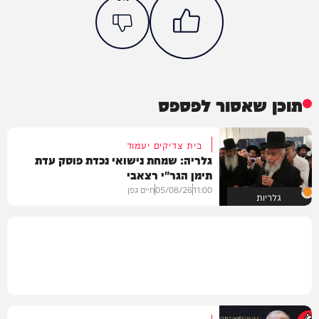
תוכן שאסור לפספס
בית צדיקים יעמוד
גלריה: שמחת נישואי נכדת פוסק עדת
תימן הגר"י רצאבי
11:00
05/08/26
חיים גפן
גלריות