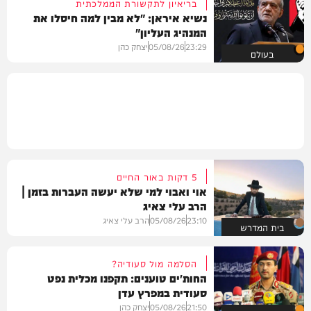
בריאיון לתקשורת הממלכתית
נשיא איראן: "לא מבין למה חיסלו את
המנהיג העליון"
23:29
05/08/26
יצחק כהן
בעולם
5 דקות באור החיים
אוי ואבוי למי שלא יעשה העברות בזמן |
הרב עלי צאיג
23:10
05/08/26
הרב עלי צאיג
בית המדרש
הסלמה מול סעודיה?
החות'ים טוענים: תקפנו מכלית נפט
סעודית במפרץ עדן
21:50
05/08/26
יצחק כהן