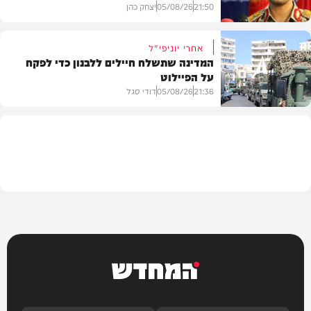
21:50
05/08/26
יצחק כהן
אחרי יוניפי"ל
המדינה שתשלח חיילים ללבנון כדי לפקח
על הפיילוט
צבא וביטחון
21:36
05/08/26
דודי סגל
מדיני
המחדש