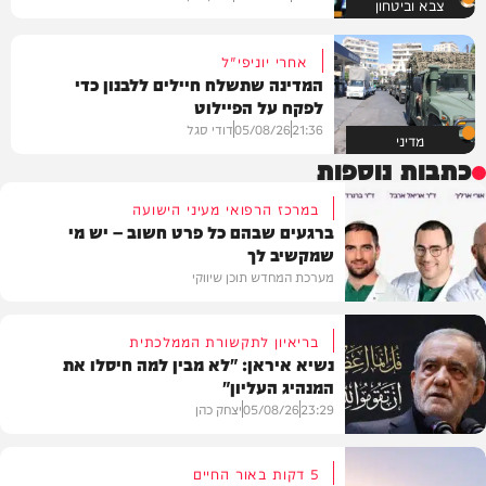
צבא וביטחון
אחרי יוניפי"ל
המדינה שתשלח חיילים ללבנון כדי
לפקח על הפיילוט
21:36
05/08/26
דודי סגל
מדיני
כתבות נוספות
במרכז הרפואי מעיני הישועה
ברגעים שבהם כל פרט חשוב – יש מי
שמקשיב לך
מערכת המחדש תוכן שיווקי
בריאיון לתקשורת הממלכתית
נשיא איראן: "לא מבין למה חיסלו את
המנהיג העליון"
תוכן שיווקי
23:29
05/08/26
יצחק כהן
5 דקות באור החיים