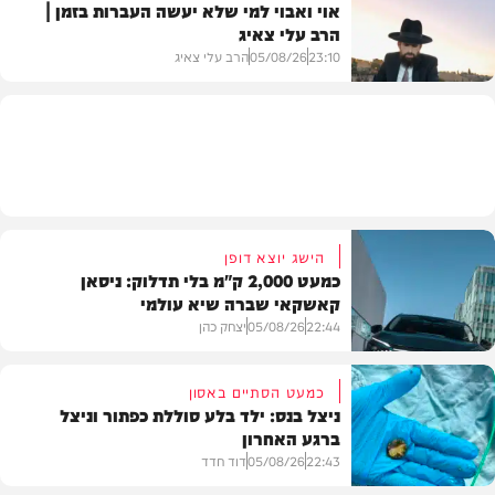
אוי ואבוי למי שלא יעשה העברות בזמן |
הרב עלי צאיג
בעולם
23:10
05/08/26
הרב עלי צאיג
בית המדרש
הישג יוצא דופן
כמעט 2,000 ק"מ בלי תדלוק: ניסאן
קאשקאי שברה שיא עולמי
22:44
05/08/26
יצחק כהן
כמעט הסתיים באסון
ניצל בנס: ילד בלע סוללת כפתור וניצל
ברגע האחרון
חדשות הרכב
22:43
05/08/26
דוד חדד