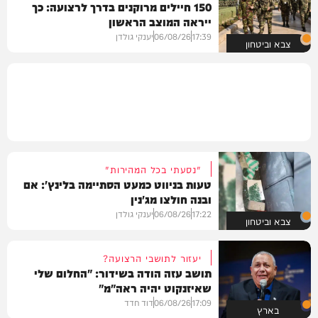
150 חיילים מרוקנים בדרך לרצועה: כך
ייראה המוצב הראשון
17:39
06/08/26
יענקי גולדן
צבא וביטחון
"נסעתי בכל המהירות"
טעות בניווט כמעט הסתיימה בלינץ': אם
ובנה חולצו מג'נין
17:22
06/08/26
יענקי גולדן
צבא וביטחון
יעזור לתושבי הרצועה?
תושב עזה הודה בשידור: "החלום שלי
שאיזנקוט יהיה ראה"מ"
17:09
06/08/26
דוד חדד
בארץ