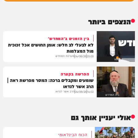
הנצפים ביותר
בין הזמנים ב'המחדש'
לא לבעלי לב חלש: אומן החושים אכל זכוכית
מול המצלמות
מערכת המחדש
04/08/26
20:00
VOD
הפרשה בקצרה
שומעים ומקבלים ברכה: המסר מפרשת ראה |
הרב אשר לנדאו
הרב אשר לנדאו
04/08/26
14:02
בית המדרש
אולי יעניין אותך גם
הכוח הבינלאומי