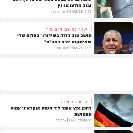
ובנה חולצו מג'נין
צבא וביטחון
17:22
06/08/26
יענקי גולדן
יעזור לתושבי הרצועה?
תושב עזה הודה בשידור: "החלום שלי
שאיזנקוט יהיה ראה"מ"
צבא וביטחון
17:09
06/08/26
דוד חדד
בארץ
דרמה בגרמניה
רחפן נפץ אותר ליד מטוס אוקראיני עמוס
תחמושת
16:51
06/08/26
יצחק כהן