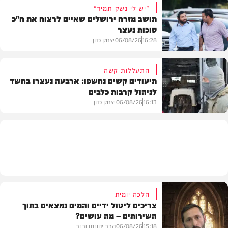
"יש לי נשק תמיד"
תושב מזרח ירושלים שאיים לרצוח את ח"כ
סוכות נעצר
בעולם
16:28
06/08/26
יצחק כהן
התעללות קשה
תיעודים קשים נחשפו: ארבעה נעצרו בחשד
לניהול קרבות כלבים
משטרה
16:13
06/08/26
יצחק כהן
משטרה
הלכה יומית
צריכים ליטול ידיים והמים נמצאים בתוך
השירותים – מה עושים?
15:18
06/08/26
הרב יהונתן ורנר