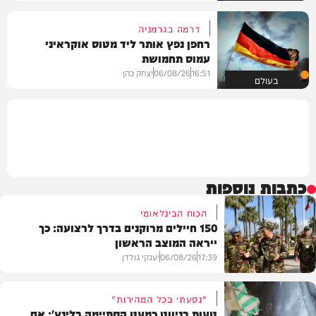
דרמה בגרמניה
רחפן נפץ אותר ליד מטוס אוקראיני
עמוס תחמושת
16:51
06/08/26
יצחק כהן
בעולם
כתבות נוספות
הכוח הבינלאומי
150 חיילים מרוקנים בדרך לרצועה: כך
ייראה המוצב הראשון
17:39
06/08/26
יענקי גולדן
"נסעתי בכל המהירות"
טעות בניווט כמעט הסתיימה בלינץ': אם