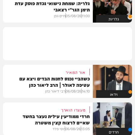
גלריה: שמחת נישואי נכדת פוסק עדת
תימן הגר"י רצאבי
11:00
05/08/26
חיים גפן
גלריות
אור המאיר
כשהביי נכנס לחנות הבדים ויצא עם
עטיפה לאולר | הרב ליאור כהן
14:10
06/08/26
רבי ליאור כהן
וידאו
מעצרו הוארך
חרדי ממודיעין עילית נעצר בחשד
שאיים לרצוח קצין משטרה
13:05
06/08/26
יוסי פלד
חרדים