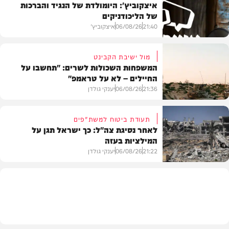
איצקוביץ': היומולדת של הנגיד והברכות
של הליכודניקים
21:40
06/08/26
איצקוביץ'
מול ישיבת הקבינט
המשפחות השכולות לשרים: "תחשבו על
החיילים – לא על טראמפ"
חדשות
21:36
06/08/26
יענקי גולדן
תעודת ביטוח למשת"פים
לאחר נסיגת צה"ל: כך ישראל תגן על
המילציות בעזה
צבא וביטחון
21:22
06/08/26
יענקי גולדן
צבא וביטחון