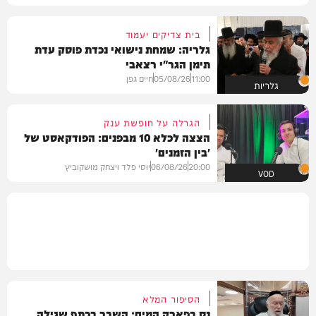
בית צדיקים יעמוד
גלריה: שמחת נישואי נכדת פוסק עדת
תימן הגר"י רצאבי
11:00
05/08/26
חיים גפן
גלריות
הגרלה על חופשת ענק
הצצה לכלא 10 מבפנים: הפודקאסט של
'בין הזמנים'
20:00
06/08/26
יוסי פלד ויצחק מושקוביץ
VOD
הסיפור המלא
נס בפארק המים: השבר בכתף שגילה