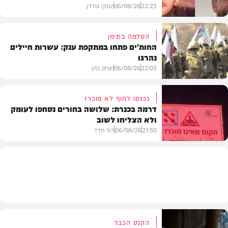
22:23
06/08/26
יענקי גולדן
הסלמה בתימן
החות'ים פתחו במתקפת ענק: עשרות חיילים
נהרגו
צבא וביטחון
22:05
06/08/26
יצחק כהן
נכנסו לחוף לא מוכרז
דרמה בכנרת: שלושה בחורים נסחפו לעומק
ולא הצליחו לשוב
בעולם
21:50
06/08/26
דוד חדד
בארץ
הקנס הכבד