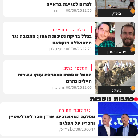
לגרום לפגיעה בראייה
22:35
06/08/26
דוד חדד
בארץ
נפילת שני החיילים
בגלל בדיקת נסיבות האסון: התגובה נגד
חיזבאללה הוקפאה
22:23
06/08/26
יענקי גולדן
צבא וביטחון
הסלמה בתימן
החות'ים פתחו במתקפת ענק: עשרות
חיילים נהרגו
22:05
06/08/26
יצחק כהן
בעולם
כתבות נוספות
נגד לומדי התורה
מפלגת המאוכזבים: ארדן חבר לאדלשטיין
והכריז על מפלגה
00:17
07/08/26
שוקי כץ