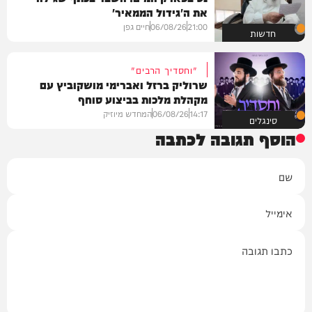
את ה'גידול הממאיר'
21:00
06/08/26
חיים גפן
חדשות
"וחסדיך הרבים"
שרוליק ברזל ואברימי מושקוביץ עם
מקהלת מלכות בביצוע סוחף
14:17
06/08/26
המחדש מיוזיק
סינגלים
הוסף תגובה לכתבה
שם
אימייל
תגובה