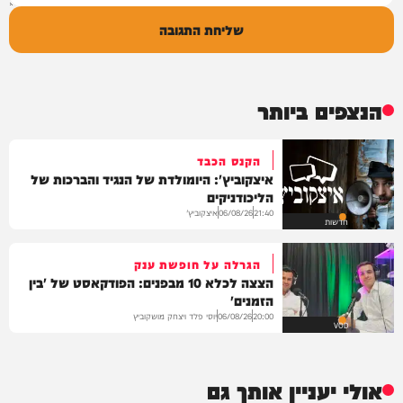
שליחת התגובה
הנצפים ביותר
הקנס הכבד
איצקוביץ': היומולדת של הנגיד והברכות של
הליכודניקים
איצקוביץ'
06/08/26
21:40
חדשות
הגרלה על חופשת ענק
הצצה לכלא 10 מבפנים: הפודקאסט של 'בין
הזמנים'
יוסי פלד ויצחק מושקוביץ
06/08/26
20:00
VOD
אולי יעניין אותך גם