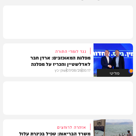
נגד לומדי התורה
מפלגת המאוכזבים: ארדן חבר
לאדלשטיין והכריז על מפלגה
00:17
07/08/26
שוקי כץ
פוליטי
אזהרה לרוחצים
משרד הבריאות: טפיל בכינרת עלול