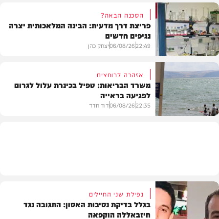
הסכנה הבאה?
פריצת דרך מדעית: הבינה המלאכותית יצרה
נגיפים חדשים
פוליטי
22:49
06/08/26
יצחק כהן
אזהרה לרוחצים
משרד הבריאות: טפיל בכינרת עלול לגרום
לפגיעה בראייה
בריאות
22:35
06/08/26
דוד חדד
בארץ
נפילת שני החיילים
בגלל בדיקת נסיבות האסון: התגובה נגד
חיזבאללה הוקפאה