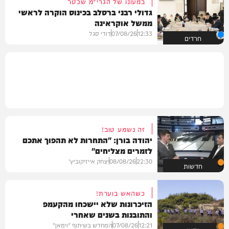
במעונו של הגרי"מ שכטר
גדולי רבני ברסלב בכינוס הוקרה לראשי
ממשל אוקראינה
12:33
07/08/26
דודי סגל
חרדים
זה נשמע טוב!
יהודה בורן: "התחרות לא תהפוך אתכם
לזמרים מצליחים"
22:30
08/08/26
יצחק אייזיקוביץ'
חדשות
כשהאש בוערת!
הזיכרונות שלא יישכחו מהקעמפ
והתובנות בשנים שאחרי
12:21
07/08/26
המחדש בשיתוף "וימאן"