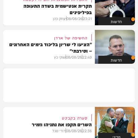
תקרית אנטישמית בשדה התעופה
בפיליפינים
23:21
08/08/26
יצחק כהן
חדשות
החשיפה של ארדן
"הציעו לי שריון בליכוד בימים האחרונים
– וסירבתי"
22:49
08/08/26
שוקי כץ
חדשות
סערה בקבינט
השרים תקפו את נתניהו וזמיר
22:36
08/08/26
דודי סגל
מדיני