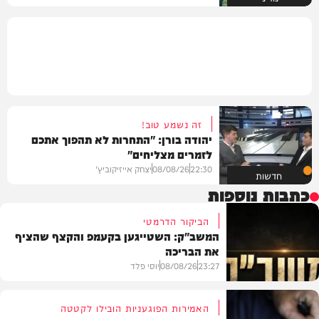
זה נשמע טוב!
יהודה בורן: "התחרות לא תהפוך אתכם
לזמרים מצליחים"
22:30
08/08/26
יצחק אייזיקוביץ'
חדשות
כתבות נוספות
הביקור הדרמטי
המשב"ק: השטייגען בקעמפ והקצף שהציף
את הבריכה
23:27
08/08/26
יוסי פלד
האמירות הפוגעניות הובילו לקטטה