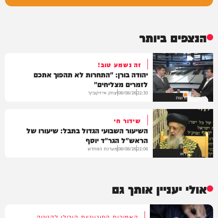
הנצפים ביותר
זה נשמע טוב!
יהודה בורן: "התחרות לא תהפוך אתכם
לזמרים מצליחים"
יצחק אייזיקוביץ'
08/08/26
22:30
חדשות
שידור חי
השיעור השבועי הגדול בתבל: שיעורו של
הראש"ל הגר"ד יוסף
מערכת המחדש
08/08/26
22:06
וידאו
אולי יעניין אותך גם
האמירות הפוגעניות הובילו לקטטה