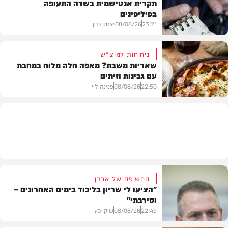
תקרית אנטישמית בשדה התעופה
בפיליפינים
המשב"ק
23:21
08/08/26
יצחק כהן
ניחוחות למוצ"ש
שאריות משבת? מאפה חלה מלוח במחבת
עם גבינות וזיתים
חדשות
22:50
08/08/26
פנינה לוי
מתכונים
החשיפה של ארדן
"הציעו לי שריון בליכוד בימים האחרונים –
וסירבתי"
22:49
08/08/26
שוקי כץ