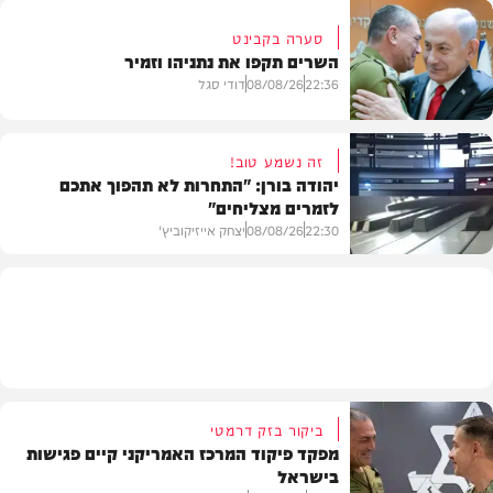
סערה בקבינט
השרים תקפו את נתניהו וזמיר
חדשות
22:36
08/08/26
דודי סגל
זה נשמע טוב!
יהודה בורן: "התחרות לא תהפוך אתכם
לזמרים מצליחים"
מדיני
22:30
08/08/26
יצחק אייזיקוביץ'
חדשות
ביקור בזק דרמטי
מפקד פיקוד המרכז האמריקני קיים פגישות
בישראל