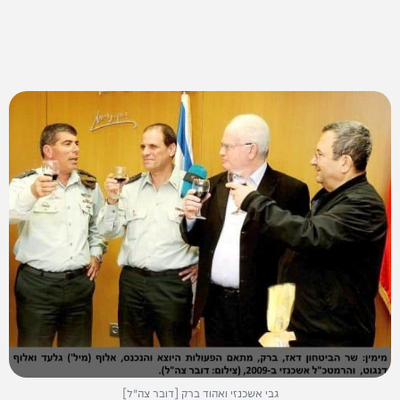
גבי אשכנזי ואהוד ברק [דובר צה"ל]