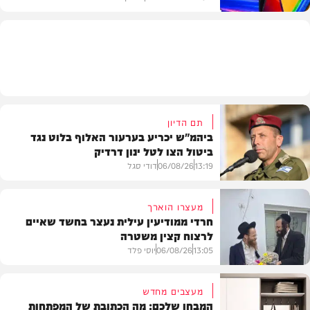
תוכן שיווקי
תם הדיון
ביהמ"ש יכריע בערעור האלוף בלוט נגד
ביטול הצו לטל ינון דרדיק
13:19
06/08/26
דודי סגל
מעצרו הוארך
חרדי ממודיעין עילית נעצר בחשד שאיים
לרצוח קצין משטרה
משפט
13:05
06/08/26
יוסי פלד
מעצבים מחדש
המבחן שלכם: מה הכתובת של המפתחות