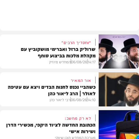
משפט
"וחסדיך הרבים"
שרוליק ברזל ואברימי מושקוביץ עם
מקהלת מלכות בביצוע סוחף
14:17
06/08/26
המחדש מיוזיק
אור המאיר
כשהביי נכנס לחנות הבדים ויצא עם עטיפה
לאולר | הרב ליאור כהן
סינגלים
14:10
06/08/26
רבי ליאור כהן
לא רק מחשב:
הכתובת החדשה לציוד היקפי, מכשירי הדרן
ושירות אישי
וידאו
מערכת המחדש תוכן שיווקי