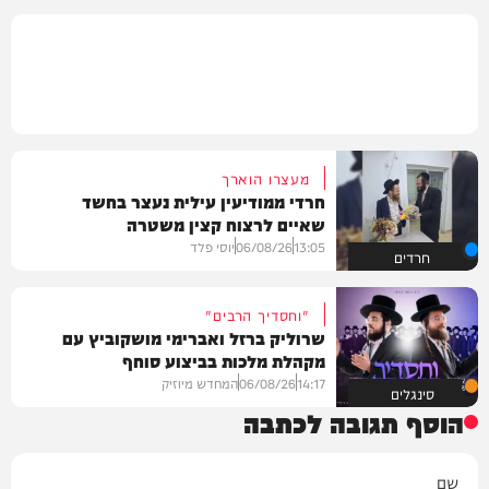
מעצרו הוארך
חרדי ממודיעין עילית נעצר בחשד
שאיים לרצוח קצין משטרה
13:05
06/08/26
יוסי פלד
חרדים
"וחסדיך הרבים"
שרוליק ברזל ואברימי מושקוביץ עם
מקהלת מלכות בביצוע סוחף
14:17
06/08/26
המחדש מיוזיק
סינגלים
הוסף תגובה לכתבה
שם