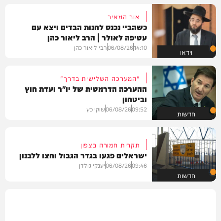
אור המאיר
כשהביי נכנס לחנות הבדים ויצא עם
עטיפה לאולר | הרב ליאור כהן
14:10
06/08/26
רבי ליאור כהן
וידאו
"המערכה השלישית בדרך"
ההערכה הדרמטית של יו"ר ועדת חוץ
וביטחון
09:52
06/08/26
שוקי כץ
חדשות
תקרית חמורה בצפון
ישראלים פגעו בגדר הגבול וחצו ללבנון
09:46
06/08/26
יענקי גולדן
חדשות