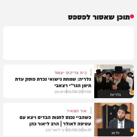
תוכן שאסור לפספס
בית צדיקים יעמוד
גלריה: שמחת נישואי נכדת פוסק עדת
תימן הגר"י רצאבי
11:00
05/08/26
חיים גפן
גלריות
אור המאיר
כשהביי נכנס לחנות הבדים ויצא עם
עטיפה לאולר | הרב ליאור כהן
14:10
06/08/26
רבי ליאור כהן
וידאו