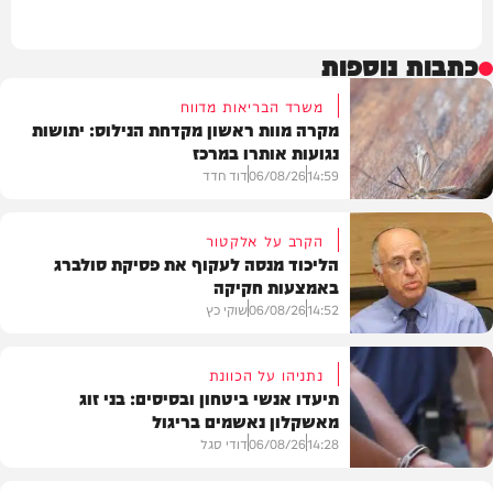
כתבות נוספות
משרד הבריאות מדווח
מקרה מוות ראשון מקדחת הנילוס: יתושות
נגועות אותרו במרכז
14:59
06/08/26
דוד חדד
הקרב על אלקטור
הליכוד מנסה לעקוף את פסיקת סולברג
באמצעות חקיקה
בריאות
14:52
06/08/26
שוקי כץ
נתניהו על הכוונת
תיעדו אנשי ביטחון ובסיסים: בני זוג
מאשקלון נאשמים בריגול
פוליטי
14:28
06/08/26
דודי סגל