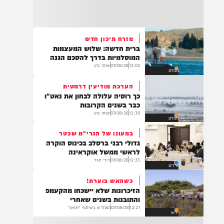
22:32
בהמשך להחייאה שבוצעה בבני ברק: הציבור
מתבקש להתפלל עבור הפעוט צבי בן שיינא
לרפואה שלמה
מזרח תיכון חדש
ברית חדשה: שלוש המעצמות
21:32
המוסלמיות בדרך להסכם הגנה
בין הזמנים: שלושה בחורי ישיבות חולצו
13:02
07/08/26
יצחק כהן
בעולם
מהכינרת לאחר שנסחפו לעומק האגם, בחוף
בלתי מוכרז כשהם על גבי אביזר ציפה.
הערכת מודיעין דרמטית
כך רוסיה עלולה לבחון את נאט"ו
כבר בשנים הקרובות
12:39
07/08/26
יצחק כהן
בעולם
21:31
בני ברק: חובשים ופראמדיקים של ארגון הצלה
במעונו של הגרי"מ שכטר
מבצעים פעולות החייאה על תינוק כבן שנה וחצי
גדולי רבני ברסלב בכינוס הוקרה
לאחר שנחנק משקית.
לראשי ממשל אוקראינה
12:33
07/08/26
דודי סגל
חרדים
כשהאש בוערת!
19:03