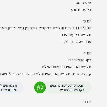
יאה 7:30
רוחת בוקר עין גדי
ארק ספיר
קעת תמנע
ם ג'
11- ג'יפים והליכה במקביל לסירוגין גיפי +קניון האדום
צפית בקעת הירח
רב פעילות במלון
ום ד'
יף הדולפינים
צפית הר יואש ובריכות המלח
וצה שניה תצפית הר יואש והליכה רגלית של כ-3 שעות המסלול המעגלי