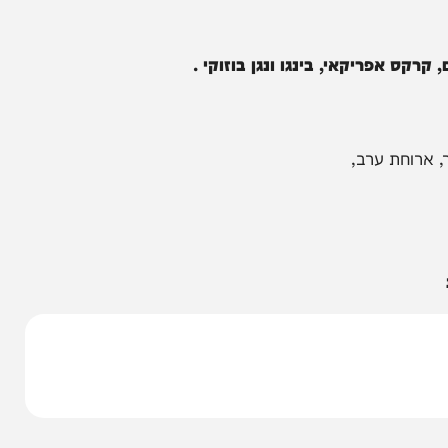
הניוזלייטר המרתק של
המחדש אצלך במייל
פריקאי, בינגו ונגן בוזוקי .
ת ערב,