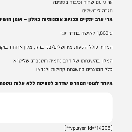
הצטרפו לעדכונים חמים
מצטרפים לערוץ
בקבוצת המחדש
ומתחדשים כל הזמן
ום ה'
ייט עם שחיה וכיבוד בספינה
זרה לירושלים
די ערב יתקיים תכניות אומנותיות במלון – אומן חושים, קרקס א
1,8 לאישה בחדר זוגי
מחיר כולל הסעות מירושלים/בני ברק, מלון ארוחת בוקר, ארוח
מלון בהשגחתו של הרב נחמיה רוטנברג שליט"א
לל המוצרים בהשגחת קהילות ולנדאו
יוחד לצופי המחדש שדרוג לסוויטה ללא עלות נוספת